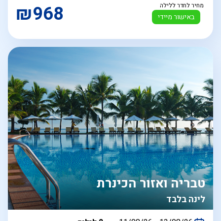
מחיר לחדר ללילה
₪968
באישור מיידי
טבריה ואזור הכינרת
לינה בלבד