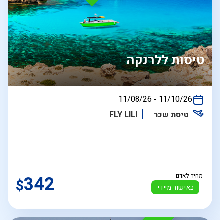
טיסות ללרנקה
בין
11/08/26
-
11/10/26
התאריכים,
טיסת שכר
FLY LILI
מחיר לאדם
342
$
באישור מיידי