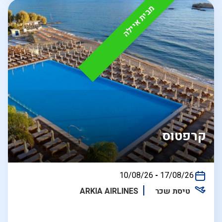
מבית איילה
קרפטוס
בין
10/08/26
-
17/08/26
התאריכים,
טיסת שכר
ARKIA AIRLINES