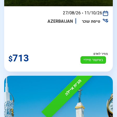
בין
27/08/26
-
11/10/26
התאריכים,
טיסת שכר
AZERBAIJAN
מחיר לאדם
713
$
באישור מיידי
מבית איילה