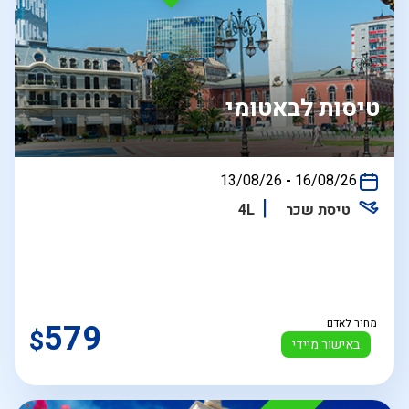
טיסות לבאטומי
בין
13/08/26
-
16/08/26
התאריכים,
טיסת שכר
4L
מחיר לאדם
579
$
באישור מיידי