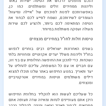
הנכם מוזמנים לרכוש את הטיסה ישירות באתר
וליהנות ממחירים זולים ומשתלמים. כמו כן,
באפשרותכם לפנות לסוכנים של "איילה נסיעות"
העומדים לשירותכם, נשמח לסייע לכם לבחור את
הטיסה המתאימה לכם ביותר, ולהציע לכם שירות
מעולה ועסקה משתלמת במיוחד.
טיסות זולות לחו"ל במחירים מנצחים
בשנים האחרונות ישראלים רבים בוחרים לנפוש
בחו"ל וליהנות משלל יעדים אקזוטיים ומחוויות בלתי
נשכחות. כדי לתכנן את החופשה החלומית עם בני זוג,
עם חברים או עם כל המשפחה, עליכם להחליט על
יעד ותאריך. במנוע החיפוש באתר שלנו תוכלו למצוא
דילים משתלמים וטיסות במחירים אטרקטיביים
ומנצחים.
כל שעליכם לעשות הוא להקליד בחלונית החיפוש
היכן אתם מעוניינים לנחות ומאיזה שדה תעופה אתם
ממריאים, לבחור תאריך יציאה וחזרה, להקליד הרכב