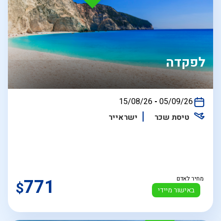
לפקדה
בין
15/08/26
-
05/09/26
התאריכים,
טיסת שכר
ישראייר
מחיר לאדם
771
$
באישור מיידי