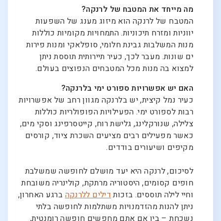
מה מייחד את המטבח של לרנקה?
המטבח של לרנקה הוא מיזוג מענג של השפעות
יווניות ומזרח תיכוניות. התמחויות מקומיות כוללות
מנות המשלבות גבינת חלומי, סופלאקי ומנות פירות
ים שונות. מעבר לכך, כעיר תיירותית תוססת ניתן
למצוא בה מנות מכל המטבחים הנפוצים בעולם.
האם יש אפשרויות ספורט ימי בלרנקה?
כעיר נמל קיצית, יש בלרנקה מגוון רחב של אפשרויות
רבות לספורט ימי. הפעילויות הפופולריות כוללות
צלילה, שנורקלינג, גלישת רוח, קייטסרפינג וסקי מים,
כאשר מפעילים רבים מציעים השכרת ציוד, קורסים
מקיפים ושיעורים בודדים.
לסיכום, לרנקה היא יעד מושלם לחופשה שמשלבת
חופים קסומים, היסטוריה מרתקת, קולינריה משובחת
וחיי לילה תוססים. בזכות
דילים ללרנקה
ברגע האחרון,
ניתן להנות מהזדמנויות משתלמות לחופשה בלתי
נשכחת – בין אם אתם מחפשים חופשה רומנטית,