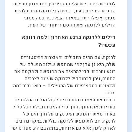
לחופשה עבור ישראלים בקפריסין. עם מגוון חבילות
הנופש הזמינות בעיר, בחירה בלרנקה הופכת להיות
מפתה אפילו יותר. במאמר הבא נכיר כמה מסוגי
הדילים ללרנקה ואת הקסם הייחודי של העיר.
דילים ללרנקה ברגע האחרון : למה דווקא
עכשיו?
לרנקה, עם המים התכולים והאוצרות ההיסטוריים
שלה, היא גן עדן למי שמחפש שילוב מושלם של
רוגע ותרבות. כדי להתאים את החופשה ולמקסם את
החוויה, ניתן לבחור דיל ללרנקה שעונה לצרכים
ולרצונות הספציפיים של המטיילים – בואו נכיר כמה
מהם:
דמיינו את עצמכם מתעוררים לקול הגלים המלטפים
בעדינות את החוף, ותוך כדי נהנים מחבילת הכל כלול
באחד מאתרי הנופש המפנקים על חוף הים של
לרנקה. חבילות נופש ללרנקה כוללות במקרים רבים
לא רק לינה, אלא גם ארוחות, ברמה גבוהה, ספורט ימי