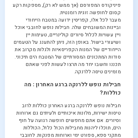
פיניקודס המפורסם (אך ממש לא רק), מספקות רקע
קסום לחופשה זוגית רומנטית.
מעבר לכל אלו, קפריסין ידועה במטבח הייחודי
וביינות המשובחים שלה. חבילות נופש לחובבי אוכל
ויין עשויות לכלול סיורים קולינריים, טעימות יין
ושיעורי בישול. באופן הזה, ניתן להתענג על הטעמים
הייחודיים של המנות הקפריסאיות ולגלות מקרוב את
סודות המתכונים המסורתיים של המטבח הים תיכוני.
תכננו וחשבו יחד מה תרצו לעשות לפני שאתם
מזמינים טיסה ללרנקה.
חבילות נופש ללרנקה ברגע האחרון : מה
כוללות?
חבילות נופש ללרנקה ברגע האחרון כוללות לרוב
טיסות ישירות, מלונות איכותיים ולעיתים גם ארוחות
וסיורים. אם אתם מחפשים חופשה רגועה על חוף
הים, תוכלו ליהנות מחבילות הכול כלול, הכוללות
מתקני ספא, ספורט ימי וארוחות מפנקות. לחובבי