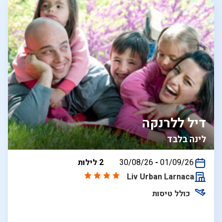
דיל ללרנקה
לינה בלבד
בין
01/09/26
-
30/08/26
2 לילות
התאריכים,
Liv Urban Larnaca
כולל טיסות