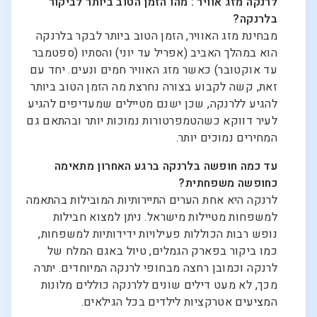
לרנקה מזג אוויר : מהו הזמן הטוב ביותר לביקור
בלרנקה?
מבחינת מזג האוויר, הזמן הטוב ביותר לבקר בלרנקה
הוא במהלך האביב (אפריל עד יוני) והסתיו (ספטמבר
עד אוקטובר) כאשר מזג האוויר חמים ונעים. יחד עם
זאת, קשה לקבוע בצורה נחרצת מה הזמן הטוב ביותר
להגיע ללרנקה, שכן ישנם מטיילים שמעדיפים להגיע
לעיר דווקא כשהטמפרטורות נמוכות יותר ובהתאם גם
המחירים נמוכים יותר.
עד כמה חופשה בלרנקה ברגע האחרון מתאימה
כחופשה משפחתית?
לרנקה היא אחת הערים התיירותיות המובילות בהתאמה
למשפחות מטיילות מישראל. ניתן למצוא חבילות
נופש רבות הכוללות פעילויות ידידותיות למשפחות,
כמו ביקור בפארק הגמלים, טיול באגם המלח של
לרנקה וכמובן רחצה מבחופי לרנקה המיוחדים. יתרה
מכך, לא מעט דילים שונים ללרנקה כוללים מלונות
המציעים אטרקציות לילדים בכל הגילאים.