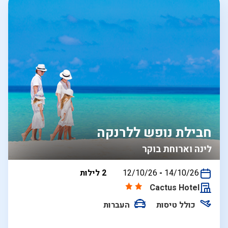
חבילת נופש ללרנקה
לינה וארוחת בוקר
בין
14/10/26
-
12/10/26
2 לילות
התאריכים,
Cactus Hotel
כולל טיסות
העברות