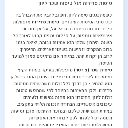
טיסות סדירות מול טיסות שכר ליוון
כשמתכננים טיסה ליוון, חשוב להבין את ההבדל בין
שני סוגי הטיסות העיקריים.
טיסות סדירות
מופעלות
על ידי חברות תעופה כמו אל על, אג'יאן וחברות
אירופאיות נוספות, על פי לוח זמנים קבוע לאורך כל
השנה. היתרון שלהן הוא אמינות גבוהה, יציאה בזמן
ברוב המקרים וגמישות בשינוי תאריכים. החיסרון:
לרוב הן יקרות יותר, במיוחד אם מזמינים סמוך למועד
הטיסה.
טיסות שכר (צ'רטר)
מופעלות בעיקר בעונת הקיץ
ומיועדות ליעדי נופש ספציפיים. היתרון המרכזי שלהן
הוא המחיר - הן בדרך כלל זולות משמעותית מטיסות
סדירות, ולכן מתאימות במיוחד למי שמחפש טיסות
זולות ליוון. החיסרון הוא פחות גמישות ולעיתים
עיכובים אפשריים. הבחירה הנכונה תלויה בתקציב,
במידת הגמישות שלכם ובמועד ההזמנה. סוכן נסיעות
מנוסה יכול לעזור לכם לבחור את האפשרות
המשתלמת ביותר עבור התאריכים והיעד שבחרתם.