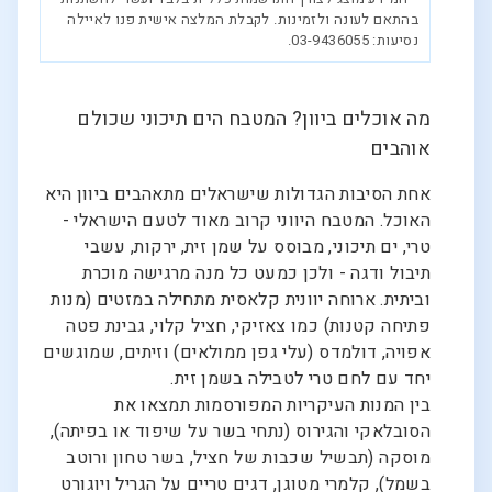
בהתאם לעונה ולזמינות. לקבלת המלצה אישית פנו לאיילה
נסיעות: 03-9436055.
מה אוכלים ביוון? המטבח הים תיכוני שכולם
אוהבים
אחת הסיבות הגדולות שישראלים מתאהבים ביוון היא
האוכל. המטבח היווני קרוב מאוד לטעם הישראלי -
טרי, ים תיכוני, מבוסס על שמן זית, ירקות, עשבי
תיבול ודגה - ולכן כמעט כל מנה מרגישה מוכרת
וביתית. ארוחה יוונית קלאסית מתחילה במזטים (מנות
פתיחה קטנות) כמו צאזיקי, חציל קלוי, גבינת פטה
אפויה, דולמדס (עלי גפן ממולאים) וזיתים, שמוגשים
יחד עם לחם טרי לטבילה בשמן זית.
בין המנות העיקריות המפורסמות תמצאו את
הסובלאקי והגירוס (נתחי בשר על שיפוד או בפיתה),
מוסקה (תבשיל שכבות של חציל, בשר טחון ורוטב
בשמל), קלמרי מטוגן, דגים טריים על הגריל ויוגורט