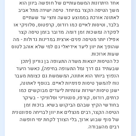
אחד היתרונות המשמעותיים של חופשה ביוון הוא
משך הטיסה הקצר במיוחד. טיסה ישירה מתל אביב
לאתונה אורכת בממוצע כשעה וחצי עד שעתיים
בלבד, וטיסות לאיים כמו רודוס, קרפטוס, סלוניקי או
לפקדה נמשכות זמן דומה. מדובר בזמן טיסה קצר
אפילו יותר מטיסה פנים-ארצית במדינות גדולות - מה
שהופך את יוון ליעד אידיאלי גם למי שלא אוהב לטוס
שעות ארוכות.
כל הטיסות יוצאות משדה התעופה בן גוריון (יתכן
שבעתיד גם דרך נמל התעופה בחיפה), כאשר היעד
הנפוץ ביותר הוא אתונה, המשמשת גם כצומת מעבר
נוח להמשך טיסות פנימיות לאיים. בנוסף לאתונה,
ישנן טיסות ישירות עונתיות ליעדים מבוקשים כמו
כרתים, רודוס, קורפו, סנטוריני וסלוניקי - בעיקר
בחודשי הקיץ שבהם הביקוש בשיא. בזכות זמן
הטיסה הקצר, רבים מנצלים את יוון לבריחה ספונטנית
של סוף שבוע ארוך, בלי הצורך לקחת ימי חופשה
רבים מהעבודה.