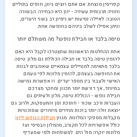
קפריסין מנצחת. אם אתם רוצים גיוון, חופים בתוליים
וחוויה תרבותית עשירה - יוון היא הבחירה. הבשורה
הטובה: לאיילה נסיעות יש ניסיון רב בשני היעדים,
וניתן אפילו לשלב ביניהם בחופשה אחת.
טיסה בלבד או חבילת נופש? מה משתלם יותר
אחת ההחלטות הראשונות שתצטרכו לקבל היא האם
להזמין טיסה בלבד או חבילה הכוללת גם מלון. טיסה
בלבד מתאימה למטיילים עצמאיים שאוהבים לבנות
את החופשה בעצמם, להזמין מלונות לפי טעמם
האישי ולעבור בין מספר יעדים. זו אפשרות גמישה
במיוחד, אך דורשת יותר תכנון ומחקר מצדכם.
חבילת נופש - הכוללת טיסה, מלון ולעיתים גם
העברות ורכב שכור - חוסכת זמן והתעסקות, ולרוב גם
יוצאת זולה יותר בזכות מחירים מיוחדים שסוכנויות
מקבלות מספקי המלונות. מגוון
חבילות הנופש ליוון
כולל אפשרויות לכל תקציב, מהמלון הבסיסי ועד
מלונות יוקרה מול הים. למשפחות ולמי שמעדיף