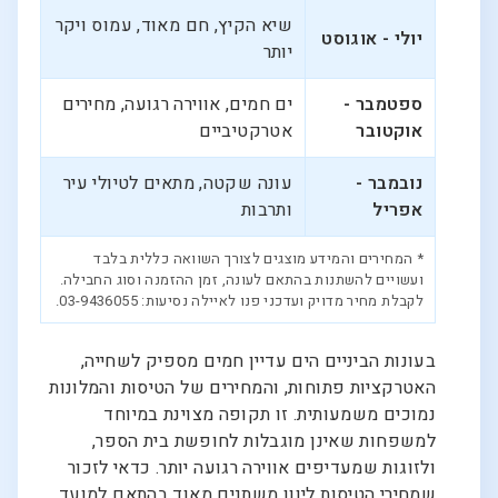
שיא הקיץ, חם מאוד, עמוס ויקר
יולי - אוגוסט
יותר
ספטמבר -
ים חמים, אווירה רגועה, מחירים
אוקטובר
אטרקטיביים
נובמבר -
עונה שקטה, מתאים לטיולי עיר
אפריל
ותרבות
* המחירים והמידע מוצגים לצורך השוואה כללית בלבד
ועשויים להשתנות בהתאם לעונה, זמן ההזמנה וסוג החבילה.
לקבלת מחיר מדויק ועדכני פנו לאיילה נסיעות: 03-9436055.
בעונות הביניים הים עדיין חמים מספיק לשחייה,
האטרקציות פתוחות, והמחירים של הטיסות והמלונות
נמוכים משמעותית. זו תקופה מצוינת במיוחד
למשפחות שאינן מוגבלות לחופשת בית הספר,
ולזוגות שמעדיפים אווירה רגועה יותר. כדאי לזכור
שמחירי הטיסות ליוון משתנים מאוד בהתאם למועד