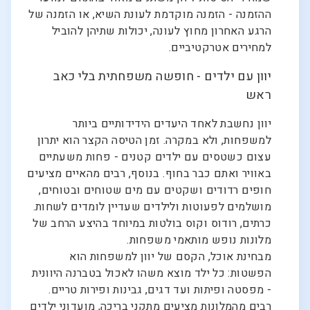
ההזמנה - הזמנה מוקדמת לעונת השיא, או הזמנה של
הרגע האחרון מחוץ לעונה, יכולות שתיהן להוביל
למחירים אטרקטיביים.
יוון עם ילדים - חופשה משפחתית בלי כאב
ראש
יוון נחשבת לאחד היעדים הידידותיים ביותר
למשפחות, ולא במקרה. זמן הטיסה הקצר הוא יתרון
עצום כשטסים עם ילדים קטנים - פחות משעתיים
באוויר ואתם כבר בחוף. בנוסף, רבים מהאיים מציעים
חופים רדודים ושקטים עם מים שטוחים ובטוחים,
מושלמים לפעוטות ולילדים שעדיין לומדים לשחות.
כרתים, רודוס וקוס בולטות במיוחד בהיצע הרחב של
מלונות נופש מותאמי משפחות.
מבחינת אוכל, הקסם של יוון למשפחות הוא
הפשטות: כל ילד מוצא משהו לאכול בטברנה היוונית
- מפסטה ופיתות ועד דגים, גבינות ופירות טריים.
רבים מהמלונות מציעים מתקני בריכה, מועדוני ילדים