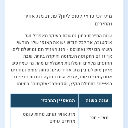
מתי הכי כדאי לטוס ליוון? עונות, מזג אוויר
ומחירים
עונת התיירות ביוון נמשכת בעיקר מאפריל ועד
אוקטובר, אך לכל חודש יש את האופי שלו. חודשי
השיא הם יולי ואוגוסט - מזג האוויר חם ומושלם לים,
אך זו גם התקופה העמוסה והיקרה ביותר, שבה
החופים מלאים והמלונות מתמלאים מהר. מי שמחפש
איזון מושלם בין מזג אוויר נעים, פחות עומס ומחירים
אטרקטיביים יותר, ימצא אותו דווקא בעונות הביניים:
מאי-יוני בתחילת הקיץ, וספטמבר-אוקטובר בסיומו.
עונה בשנה
המאפיין המרכזי
מזג אוויר נעים, פחות עומס,
מאי - יוני
מחירים נוחים