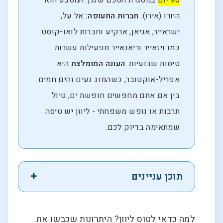
90 יום
במסגרת הסכם שנגן. המטבע הוא
היורו (אירו).
חברות התעופה:
אל על,
ישראייר, אגיאן, ארקיע וחברות לואו-קוסט
כמו ויזאייר וריאנאייר מפעילות עשרות
טיסות שבועיות.
העונה המומלצת
היא
אפריל-אוקטובר, כשהמזג נעים והים חמים.
בין אם אתם מחפשים חופשת ים, טיול
תרבות או נופש משפחתי - ליוון יש טיסה
שמתאימה בדיוק לכם.
תוכן עניינים
למה כדאי לטוס ליוון? היתרונות שכבשו את