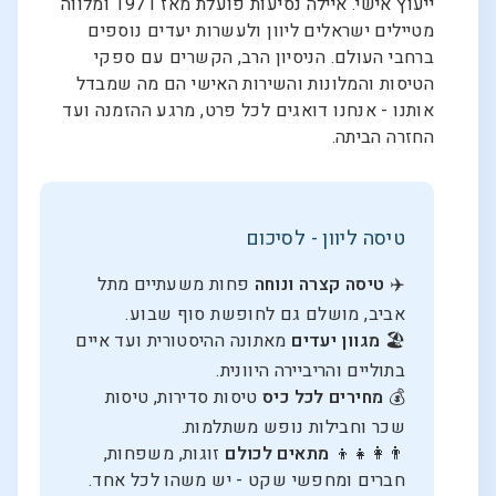
ייעוץ אישי. איילה נסיעות פועלת מאז 1971 ומלווה
מטיילים ישראלים ליוון ולעשרות יעדים נוספים
ברחבי העולם. הניסיון הרב, הקשרים עם ספקי
הטיסות והמלונות והשירות האישי הם מה שמבדל
אותנו - אנחנו דואגים לכל פרט, מרגע ההזמנה ועד
החזרה הביתה.
טיסה ליוון - לסיכום
✈️
טיסה קצרה ונוחה
פחות משעתיים מתל
אביב, מושלם גם לחופשת סוף שבוע.
🏖️
מגוון יעדים
מאתונה ההיסטורית ועד איים
בתוליים והריביירה היוונית.
💰
מחירים לכל כיס
טיסות סדירות, טיסות
שכר וחבילות נופש משתלמות.
👨‍👩‍👧‍👦
מתאים לכולם
זוגות, משפחות,
חברים ומחפשי שקט - יש משהו לכל אחד.