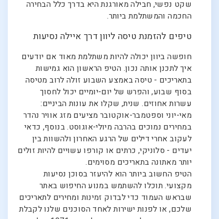
שקט נפשי, חבילה מאורגנת היא בדרך כלל הבחירה
החכמה והמשתלמת ביותר.
טיפים להזמנת טיסה ליוון דרך איילה נסיעות
חופשה ביוון יכולה להיות משתלמת מאוד אם יודעים
איך לתכנן אותה נכון. הטיפ הראשון הוא גמישות
בתאריכים - טיסה באמצע השבוע זולה לרוב מטיסה
בסוף שבוע, והפרש של יום-יומיים יכול לחסוך
עשרות אחוזים. שנית, שקלו את עונות הביניים:
מאי-יוני וספטמבר-אוקטובר מציעים מזג אוויר נהדר
במחירים נמוכים בהרבה מיולי-אוגוסט. בנוסף, כדאי
לעקוב אחרי דילים של הרגע האחרון ולהשוות בין
יעדים - סלוניקי, כרתים או קורפו עשויים להיות זולים
יותר מאתונה בתאריכים מסוימים.
הטיפ החשוב ביותר הוא להיעזר בסוכן נסיעות
מקצועי. תוכלו להשתמש במנוע החיפוש באתר
שבראש העמוד כדי לבדוק זמינות ומחירים לתאריכים
שלכם, או לפנות ישירות לאחד הסוכנים שלנו לקבלת