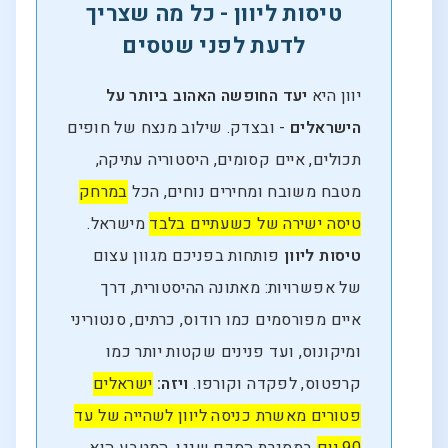
טיסות ליוון - כל מה שצריך
לדעת לפני שטסים
יוון היא
יעד החופשה האהוב ביותר על
הישראלים
- ובצדק. שילוב מנצח של חופים
תכולים, איים קסומים, היסטוריה עתיקה,
מטבח משובח ומחירים נוחים, הכל
במרחק
טיסה ישירה של כשעתיים בלבד
מישראל.
טיסות ליוון
פותחות בפניכם מגוון עצום
של אפשרויות: מאתונה ההיסטורית, דרך
איים מפורסמים כמו רודוס, כרתים, סנטוריני
ומיקונוס, ועד פנינים שקטות יותר כמו
קרפטוס, לפקדה וקורפו.
ויזה:
ישראלים
פטורים מאשרת כניסה ליוון לשהייה של עד