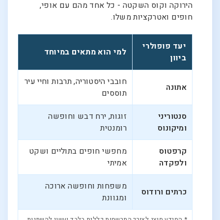
הירוקה וקוס השקטה - כל אחד מהם עם אופי,
חופים ואטרקציות משלו.
יעד פופולרי
למי הוא מתאים במיוחד
ביוון
חובבי היסטוריה, תרבות וחיי עיר
אתונה
תוססים
סנטוריני
זוגות, ירח דבש וחופשה
ומיקונוס
רומנטית
קרפטוס
מחפשי חופים בתוליים ושקט
ולפקדה
אמיתי
משפחות וחופשה ארוכה
כרתים ורודוס
ומגוונת
* המידע מוצג לצורך התרשמות כללית בלבד ועשוי להשתנות