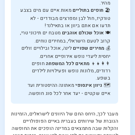
מהיר.
🏖️
חופים בתוליים
מאות איים עם מים בצבע
טורקיז, חול לבן ומפרצים מבודדים - לא
תדעו אם אתם ביוון או בתאילנד!
🍽️
אוכל שכולם אוהבים
מטבח ים תיכוני טרי,
קרוב לטעם הישראלי, במחירים נוחים.
💰
מחירים שפויים
לינה, אוכל ובילויים זולים
יחסית ליעדי נופש אירופיים אחרים.
👨‍👩‍👧‍👦
מתאים לכל המשפחה
חופים
רדודים, מלונות נופש ופעילויות לילדים
בשפע.
🗺️
גיוון אינסופי
מאתונה ההיסטורית ועד
איים שקטים - יעד אחר לכל סוג חופשה.
מעבר לכך, היחס החם של היוונים לישראלים, הזמינות
הגוברת של שירותים בעברית באיים הפופולריים
והקלות שבה מתמצאים במדינה הופכים את החופשה