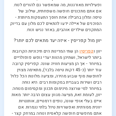
ופעילויות מאורגנות, מה שמאפשר גם להורים לנוח.
אם אתם מתכננים חופשה משפחתית, שילוב של
טיסה ומלון בחבילה אחת חוסך התעסקות מיותרת -
הסוכנים של איילה ידעו להתאים לכם מלון עם בדיוק
המתקנים שילדים אוהבים, באזור נגיש ונוח.
יוון מול קפריסין - איזה יעד מתאים לכם יותר?
יוון ו
קפריסין
הן שתי המדינות הים תיכוניות הקרובות
ביותר לישראל, ושתיהן מהוות יעדי נופש פופולריים
במיוחד - אך הן מציעות חוויה שונה. קפריסין קרובה
עוד יותר (כ-45 דקות טיסה בלבד), מתאימה מצוין
לחופשת סוף שבוע מהירה, ומציעה מלונות הכל כלול
רבים ושירות בעברית במקומות רבים. היא נוחה
במיוחד למי שרוצה מינימום תכנון ומקסימום מנוחה.
יוון, לעומת זאת, מציעה מגוון עצום הרבה יותר: מאות
איים בעלי אופי שונה, נופים דרמטיים, אותנטיות
יוונית מסורתית ואפשרויות טיול בלתי נגמרות. אם
אתם מחפשים חופשה קלאסית ונוחה במרחק קצר -