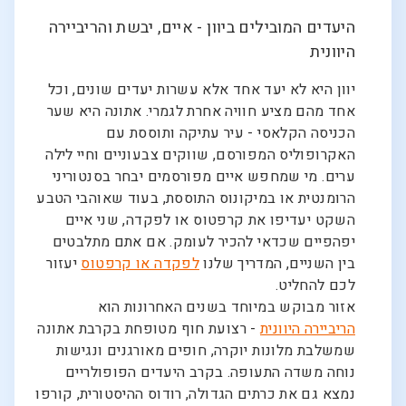
היעדים המובילים ביוון - איים, יבשת והריביירה
היוונית
יוון היא לא יעד אחד אלא עשרות יעדים שונים, וכל
אחד מהם מציע חוויה אחרת לגמרי. אתונה היא שער
הכניסה הקלאסי - עיר עתיקה ותוססת עם
האקרופוליס המפורסם, שווקים צבעוניים וחיי לילה
ערים. מי שמחפש איים מפורסמים יבחר בסנטוריני
הרומנטית או במיקונוס התוססת, בעוד שאוהבי הטבע
השקט יעדיפו את קרפטוס או לפקדה, שני איים
יפהפיים שכדאי להכיר לעומק. אם אתם מתלבטים
בין השניים, המדריך שלנו
לפקדה או קרפטוס
יעזור
לכם להחליט.
אזור מבוקש במיוחד בשנים האחרונות הוא
הריביירה היוונית
- רצועת חוף מטופחת בקרבת אתונה
שמשלבת מלונות יוקרה, חופים מאורגנים ונגישות
נוחה משדה התעופה. בקרב היעדים הפופולריים
נמצא גם את כרתים הגדולה, רודוס ההיסטורית, קורפו