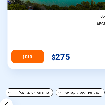
בין
06
AEG
275
$
יעד
טווח תאריכים