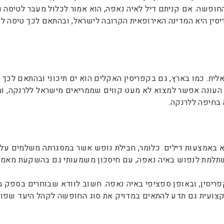
החופשה. אם קניתם דיל לאיה נאפה, הוא אמור לכלול מעבר לטיסה 
ריסין היא המדינה האירופאית הקרובה לישראל, ובהתאם לכך טיסה 
לית. כמו בארץ, גם בקפריסין האקלים הוא ים תיכוני ובהתאם לכ
עונה אפשר למצוא לא מעט קווים שממריאים מישראל ללרנקה, ומופעל
 בחיפה ללרנקה.
באמצעות דילים. כלומר, חבילת נופש אשר במסגרתה משלמים על טיס
 משתלמת לנפוש באיה נאפה, עם חיסכון משמעותי גם בהשקעת מאמ
פריסין, ובאופן ספציפי באיה נאפה. חשוב לוודא שבוחרים בספק מ
מקצועית גם תדע להתאים במדויק את סוג החופשה לקהל היעד שפונה