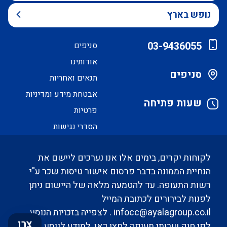
נופש בארץ
03-9436055
סניפים
אודותינו
סניפים
תנאים ואחריות
אבטחת מידע ומדיניות
שעות פתיחה
פרטיות
הסדרי נגישות
לקוחות יקרים, בימים אלו אנו נערכים ליישם את
הנחיית הממונה בדבר פרסום אישור טיסות שכר ע"י
רשות התעופה. עד להטמעה מלאה של היישום ניתן
לפנות לבירורים לכתובת המייל
infocc@ayalagroup.co.il
. לצפייה בזכויות הנוסע
צרו
לפי חוק שרותי תעופה
לחצו כאן
, למידע לנוסע
לחצו