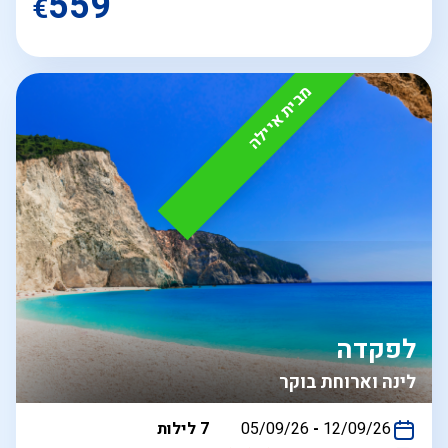
559
€
מבית איילה
לפקדה
לינה וארוחת בוקר
בין
12/09/26
-
05/09/26
7 לילות
התאריכים,