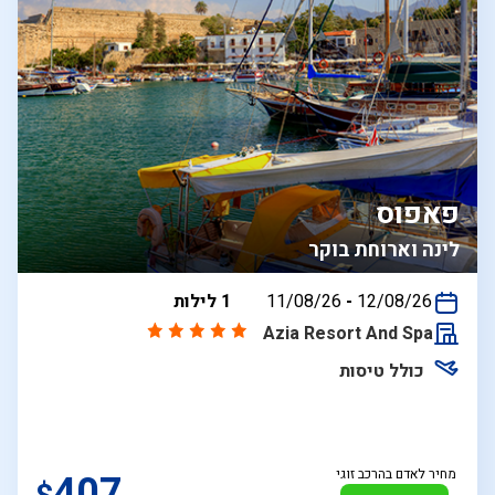
פאפוס
לינה וארוחת בוקר
בין
12/08/26
-
11/08/26
1 לילות
התאריכים,
Azia Resort And Spa
כולל טיסות
מחיר לאדם בהרכב זוגי
407