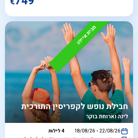
749
€
מבית איילה
חבילת נופש לקפריסין התורכית
לינה וארוחת בוקר
בין
22/08/26
-
18/08/26
4 לילות
התאריכים,