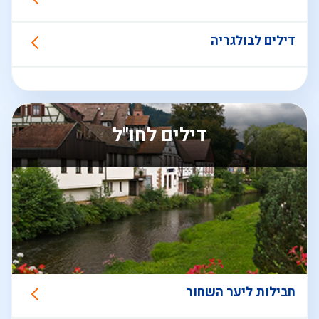
דילים לבולגריה
דילים לחו"ל
חבילות ליער השחור