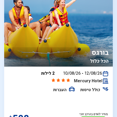
בורגס
הכל כלול
בין
12/08/26
-
10/08/26
2 לילות
התאריכים,
Mercury Hotel
כולל טיסות
העברות
מחיר לאדם בהרכב זוגי