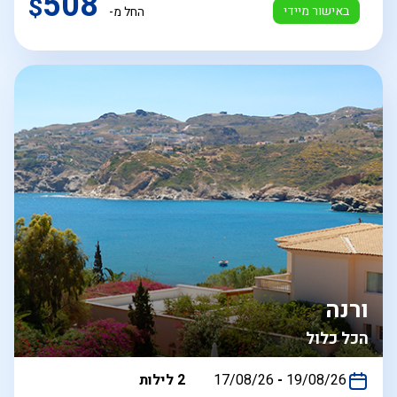
508
$
באישור מיידי
החל מ-
ורנה
הכל כלול
בין
19/08/26
-
17/08/26
2 לילות
התאריכים,