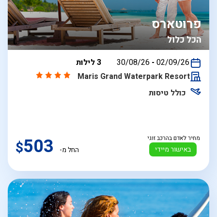
פרוטארס
הכל כלול
בין
02/09/26
-
30/08/26
3 לילות
התאריכים,
Maris Grand Waterpark Resort
כולל טיסות
מחיר לאדם בהרכב זוגי
503
$
באישור מיידי
החל מ-