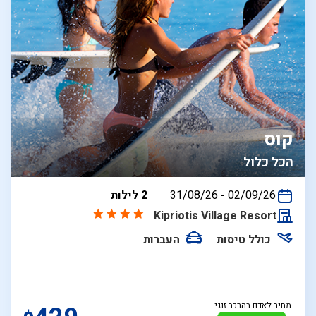
קוס
הכל כלול
בין
02/09/26
-
31/08/26
2 לילות
התאריכים,
Kipriotis Village Resort
כולל טיסות
העברות
מחיר לאדם בהרכב זוגי