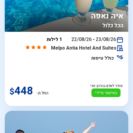
איה נאפה
הכל כלול
בין
23/08/26
-
22/08/26
1 לילות
התאריכים,
Melpo Antia Hotel And Suites
כולל טיסות
מחיר לאדם בהרכב זוגי
448
$
באישור מיידי
החל מ-