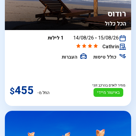
רודוס
הכל כלול
בין
15/08/26
-
14/08/26
1 לילות
התאריכים,
Cathrin
כולל טיסות
העברות
מחיר לאדם בהרכב זוגי
455
$
באישור מיידי
החל מ-