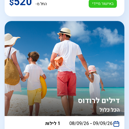
520
$
באישור מיידי
החל מ-
דילים לרודוס
הכל כלול
בין
09/09/26
-
08/09/26
1 לילות
התאריכים,