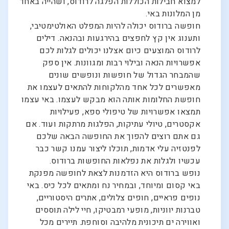
למצוא חבילות הכוללות הפלגה לרודוס, ושהייה באחד
מן המלונות באי.
חופשה ברודוס יכולה להיות המפלט האולטימטיבי,
ותענוג אין קץ לחפצים בהירגעות ובהנאה. דילים
לרודוס המוצעים כיום אצלנו יכולים לגלות לכם
אפשרויות הנאה ובילוי רבות ומגוונות. אין ספק
שהמבחר הגדול של חופשות ונופשים שונים
מאפשרים לכל אחד מהלקוחות להתאים לעצמו את
חופשת החלומות אותה הוא מבקש לעצמו. באי עצמו
תמצאו אפשרויות של טיפולי ספא, פעילויות
אקסטרים, טיולי עתיקות, הפלגות מרתקות ועוד. אם
גם אתם רוצים להפוך את החופשה הבאה שלכם
לפנטזיה עלי אדמות, תוכלו ליצור עמנו קשר כבר
עכשיו ולגלות את נפלאות החופשות ברודוס.
נופש ברודוס היא הזדמנות לצאת לחופשה מפנקת
באי קסום ומיוחד, ובמחיר נח ומתאים לכל כיס. באי
נופים פראיים, חופים צלולים, אתרים היסטוריים,
טברנות יווניות, מופעי רמבטיקו, חיי לילה תוססים
ואווירה ים תיכונית מלהיבה וסוחפת. תיירים מכל