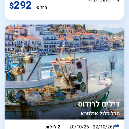
מחיר לאדם בהרכב זוגי
292
$
החל מ-
דילים לרודוס
הכל כלול אולטרא
בין
22/10/26
-
20/10/26
2 לילות