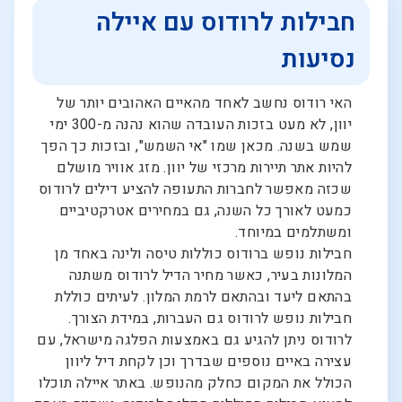
חבילות לרודוס עם איילה
נסיעות
האי רודוס נחשב לאחד מהאיים האהובים יותר של
יוון, לא מעט בזכות העובדה שהוא נהנה מ-300 ימי
שמש בשנה. מכאן שמו "אי השמש", ובזכות כך הפך
להיות אתר תיירות מרכזי של יוון. מזג אוויר מושלם
שכזה מאפשר לחברות התעופה להציע דילים לרודוס
כמעט לאורך כל השנה, גם במחירים אטרקטיביים
ומשתלמים במיוחד.
חבילות נופש ברודוס כוללות טיסה ולינה באחד מן
המלונות בעיר, כאשר מחיר הדיל לרודוס משתנה
בהתאם ליעד ובהתאם לרמת המלון. לעיתים כוללת
חבילות נופש לרודוס גם העברות, במידת הצורך.
לרודוס ניתן להגיע גם באמצעות הפלגה מישראל, עם
עצירה באיים נוספים שבדרך וכן לקחת דיל ליוון
הכולל את המקום כחלק מהנופש. באתר איילה תוכלו