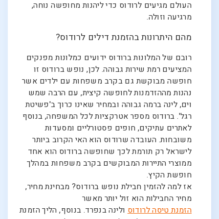
העולם מגיעים לרודוס כדי ליהנות מחופשה נוחה,
מרגיעה וזולה.
מהם היתרונות בהזמנת דילים לרודוס?
רובם של המלונות ברודוס ידועים כמלונות מפנקים
המציעים רמת שירות גבוהה. לכן, נופש ברודוס זו
חופשה מבוקשת גם בקרב משפחות עם ילדים אשר
נהנות מההזדמנות לחופשה קיצית, עם הרבה שמש
וים, לינה ברמה גבוהה ובמחיר שאינו כרוך ב'פשיטת
רגל'. ברודוס מספר אטרקציות לכל המשפחה, בנוסף
לאתרים עתיקים, חופים פסטורליים ומסעדות
משובחות. העובדה שרודוס הוא האי הקרוב ביותר
לישראל רק תורמת לכך שחופשה ברודוס הוא אחד
ממוצרי התיירות המבוקשים בקרב משפחות במהלך
חופשת הקיץ.
אז למה להזמין חבילת נופש ברודוס? מבחינת מחיר,
מחיר החבילות הוא זול יותר מאשר
הזמנת טיסה לרודוס
ולינה בנפרד. בנוסף, הליך הזמנת