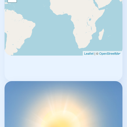
Leaflet
| ©
OpenStreetMap