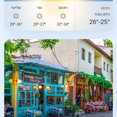
ראשון
שני
שלישי
רודוס
היום, שבת
25°-26°
26°-29°
27°-29°
24°-32°