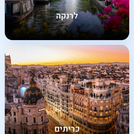
לרנקה
כריתים