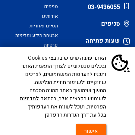
03-9436055
סניפים
אודותינו
סניפים
תנאים ואחריות
אבטחת מידע ומדיניות
שעות פתיחה
פרטיות
הסדרי נגישות
האתר עושה שימוש בקבצי Cookies
ובכלים טכנולוגיים לצורך התאמת האתר
לקוחות יקרים, בימים אלו אנו נערכים ליישם את
ותכניו להעדפות המשתמשים, לצרכים
הנחיית הממונה בדבר פרסום אישור טיסות שכר ע"י
שיווקיים ולשיפור חוויית הגלישה.
רשות התעופה. עד להטמעה מלאה של היישום ניתן
המשך שימושך באתר מהווה הסכמה
לפנות לבירורים לכתובת המייל
לשימוש בקבצים אלה, בהתאם
למדיניות
infocc@ayalagroup.co.il
. לצפייה בזכויות הנוסע
הפרטיות
. תוכל לשנות את העדפותיך
צרו
לפי חוק שרותי תעופה
לחצו כאן
, למידע לנוסע
לחצו
בכל עת דרך הגדרות הדפדפן.
קשר
כאן
.
אישור