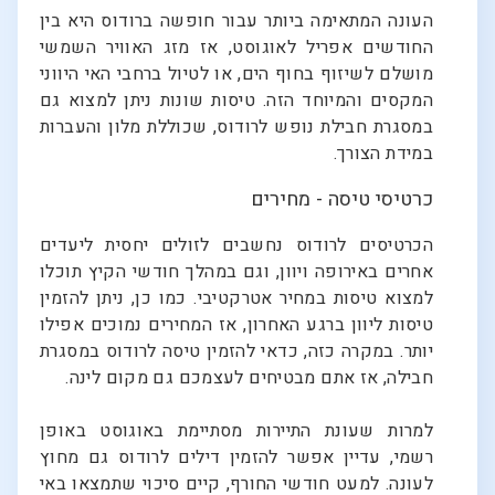
העונה המתאימה ביותר עבור חופשה ברודוס היא בין
החודשים אפריל לאוגוסט, אז מזג האוויר השמשי
מושלם לשיזוף בחוף הים, או לטיול ברחבי האי היווני
המקסים והמיוחד הזה. טיסות שונות ניתן למצוא גם
במסגרת חבילת נופש לרודוס, שכוללת מלון והעברות
במידת הצורך.
כרטיסי טיסה - מחירים
הכרטיסים לרודוס נחשבים לזולים יחסית ליעדים
אחרים באירופה ויוון, וגם במהלך חודשי הקיץ תוכלו
למצוא טיסות במחיר אטרקטיבי. כמו כן, ניתן להזמין
טיסות ליוון ברגע האחרון, אז המחירים נמוכים אפילו
יותר. במקרה כזה, כדאי להזמין טיסה לרודוס במסגרת
חבילה, אז אתם מבטיחים לעצמכם גם מקום לינה.
למרות שעונת התיירות מסתיימת באוגוסט באופן
רשמי, עדיין אפשר להזמין דילים לרודוס גם מחוץ
לעונה. למעט חודשי החורף, קיים סיכוי שתמצאו באי