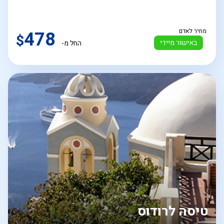
מחיר לאדם
478
$
באישור מיידי
החל מ-
טיסה לרודוס