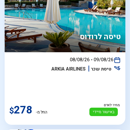
טיסה לרודוס
בין
08/08/26
-
09/08/26
התאריכים,
טיסת שכר
ARKIA AIRLINES
מחיר לאדם
278
$
באישור מיידי
החל מ-