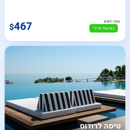
מחיר לאדם
467
$
באישור מיידי
טיסה לרודוס