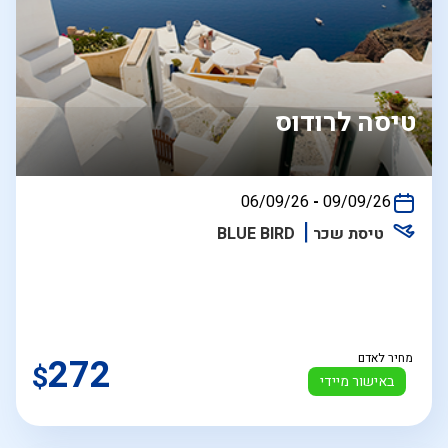
טיסה לרודוס
בין
06/09/26
-
09/09/26
התאריכים,
טיסת שכר
BLUE BIRD
מחיר לאדם
272
$
באישור מיידי