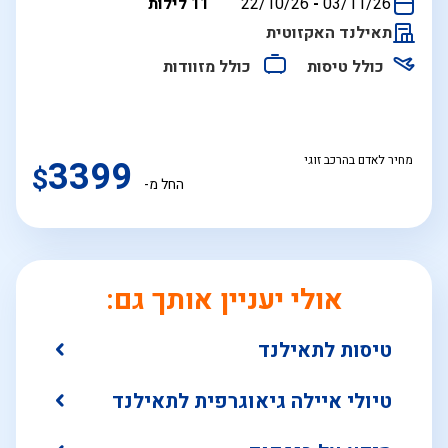
בין
03/11/26
-
22/10/26
11 לילות
התאריכים,
תאילנד האקזוטית
כולל טיסות
כולל מזוודות
מחיר לאדם בהרכב זוגי
3399
$
החל מ-
אולי יעניין אותך גם:
טיסות לתאילנד
טיולי איילה גיאוגרפית לתאילנד