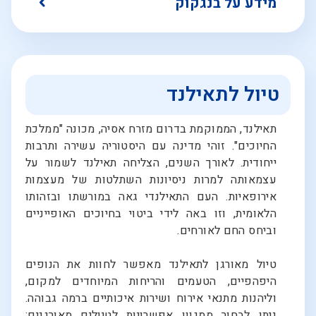
מידע על בנגקוק
טיול לתאילנד
תאילנד, הממוקמת בדרום מזרח אסיה, מכונה "ממלכת
החיוכים". זוהי מדינה עם היסטוריה עשירה ותרבות
ייחודית. לאורך השנים, הצליחה תאילנד לשמור על
עצמאותה למרות ניסיונות השתלטות של מעצמות
אירופאיות. העם התאילנדי גאה במורשתו ובזהותו
הלאומית, וזו באה לידי ביטוי בחיוכים האופייניים
וביחס החם לאורחים.
טיול מאורגן לתאילנד מאפשר לחוות את הנופים
היפהפיים, הטעמים והריחות המיוחדים למקום,
וליהנות מתנאי אירוח ושירות איכותיים ברמה גבוהה.
ניתן לבחור ממגוון אפשרויות לטיולים מאורגנים: