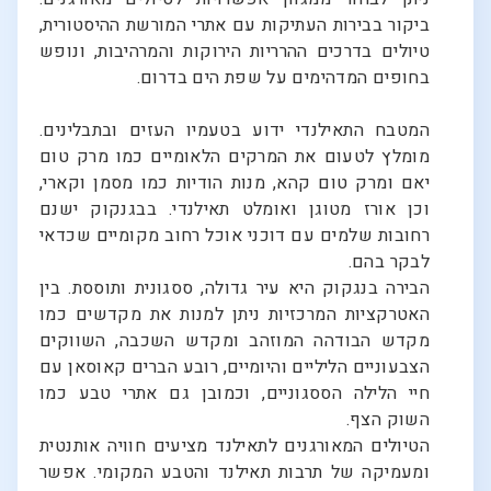
ביקור בבירות העתיקות עם אתרי המורשת ההיסטורית,
טיולים בדרכים ההרריות הירוקות והמרהיבות, ונופש
בחופים המדהימים על שפת הים בדרום.
המטבח התאילנדי ידוע בטעמיו העזים ובתבלינים.
מומלץ לטעום את המרקים הלאומיים כמו מרק טום
יאם ומרק טום קהא, מנות הודיות כמו מסמן וקארי,
וכן אורז מטוגן ואומלט תאילנדי. בבגנקוק ישנם
רחובות שלמים עם דוכני אוכל רחוב מקומיים שכדאי
לבקר בהם.
הבירה בנגקוק היא עיר גדולה, ססגונית ותוססת. בין
האטרקציות המרכזיות ניתן למנות את מקדשים כמו
מקדש הבודהה המוזהב ומקדש השכבה, השווקים
הצבעוניים הליליים והיומיים, רובע הברים קאוסאן עם
חיי הלילה הססגוניים, וכמובן גם אתרי טבע כמו
השוק הצף.
הטיולים המאורגנים לתאילנד מציעים חוויה אותנטית
ומעמיקה של תרבות תאילנד והטבע המקומי. אפשר