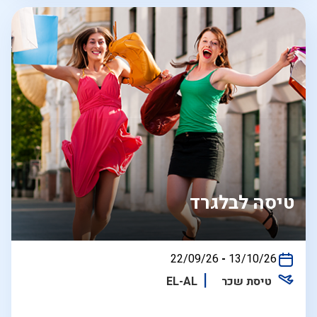
טיסה לבלגרד
בין
22/09/26
-
13/10/26
התאריכים,
טיסת שכר
EL-AL