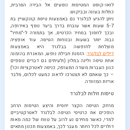
לואו-קוסט המטיסות נוסעים אל הבירה הסרבית,
כתלות בעונה ובביקוש.
ניתן להגיע לבלגרד גם באמצעות טיסת קונקשיין בת
5-7 שעות אשר עוברת בדרך ביעד נוסף באירופה,
ובכך לחסוך במחיר הכרטיס, אך בתמורה ל-"מחיר"
גבוה יותר בשעות ובנוחות הטיסה. עוד אופציה
מוצלחת לחופשה בבלגרד היא באמצעות
דילים לבלגרד
: הזמנת חבילת נופש, המאגדת בהזמנה
אחת טיסה ולינה במלון (ולעיתים גם דברים נוספים
כגון העברות משדה התעופה, כניסה לאטרקציות וכו')
– כך שאתם לא תצטרכו לדאוג כמעט לכלום, מלבד
אריזת המזוודה.
טיסות זולות לבלגרד
מרחק הטיסה הקצר יחסית והיצע הטיסות הרחב
הופכים את כרטיסי הטיסה לבלגרד לאטרקטיביים
למדי, כאשר מחירם נע לרוב על טווח של כמה מאות
דולרים לכל היותר. מעבר לכך, באמצעות תכנון מתאים