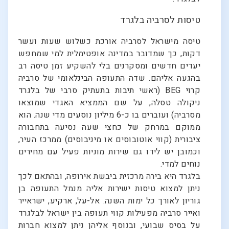
טיסות לסרביה בלגרד
טיסה מישראל לסרביה אורכת כשלוש שעות ועשר
דקות, כך שמדובר במדינה אופטימלית למי שמחפש
יעדים חדשים ומסקרנים בלי להשקיע זמן טיסה רב
בהגעה אליהם. שדה התעופה הבינלאומי של סרביה
קרוי BEG (ראשי תיבות בתעתיק סרבי של בלגרד
ניקולה טסלה, על שם הממציא האגדי שמוצאו
מסרביה) ועוברים בו כ-6 מיליון נוסעים מדי שנה. הוא
ממוקם במרחק של כחצי שעה נסיעה בתחבורה
ציבורית (קווי אוטובוסים או מיניבוסים) ממרכז העיר,
וכמובן יש לידו גם שירות מוניות פעיל עם מחירים
נוחים למדי.
בלגרד היא בירה מרכזית ביבשת אירופה, ובהתאם לכך
ניתן למצוא טיסות ישירות אליה מנמל התעופה בן
גוריון לאורך כל ימות השנה. אל-על, ארקיע, ישראייר
ואייר סרביה מפעילות קווי תעופה בין ישראל לבלגרד
על בסיס שבועי, ובנוסף אליהן ניתן למצוא חברות