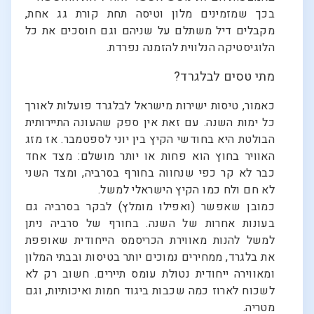
בכך שמזמינים מלון וטיסה תחת קורת גג אחת,
מקבלים דיל משתלם על שניהם וגם חוסכים את כל
הלוגיסטיקה הנלווית להזמנה נפרדת.
מתי טסים לבלגרד?
כאמור, טיסות ישירות מישראל לבלגרד פועלות לאורך
כל ימות השנה. עם זאת אין ספק שהעונה התיירותית
הבולטת היא בחודשי הקיץ בין יוני לספטמבר. אז מזג
האוויר בחוץ הוא פחות או יותר מושלם: מצד אחד
כבר לא קר כפי שנחווה בחורף בסרביה, ומצד השני
לא חם ולח כמו הקיץ הישראלי למשל.
כמובן שאפשר (ואפילו מומלץ) לבקר בסרביה גם
בעונות אחרות של השנה. בחורף של סרביה ניתן
למשל להנות מאווירת הכריסמס הייחודית שאופפת
את בלגרד, ממחירים נמוכים יותר בטיסות ובבתי המלון
ומאווירה ייחודית נטולת עומס תיירים. חשוב רק לא
לשכוח לארוז כמה שכבות ביגוד חמות ואיכותיות, וגם
מטריה.