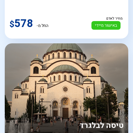
מחיר לאדם
578
$
באישור מיידי
החל מ-
טיסה לבלגרד