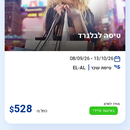
טיסה לבלגרד
בין
08/09/26
-
13/10/26
התאריכים,
טיסת שכר
EL-AL
מחיר לאדם
528
$
באישור מיידי
החל מ-