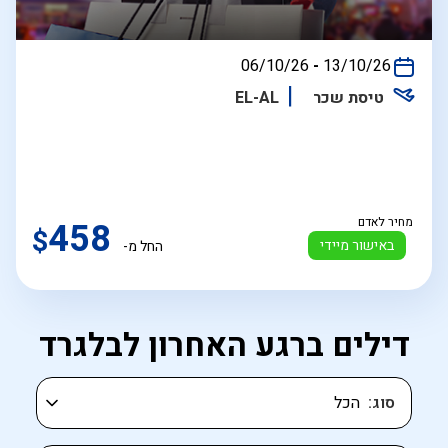
בין
06/10/26
-
13/10/26
התאריכים,
טיסת שכר
EL-AL
מחיר לאדם
458
$
באישור מיידי
החל מ-
דילים ברגע האחרון לבלגרד
סוג