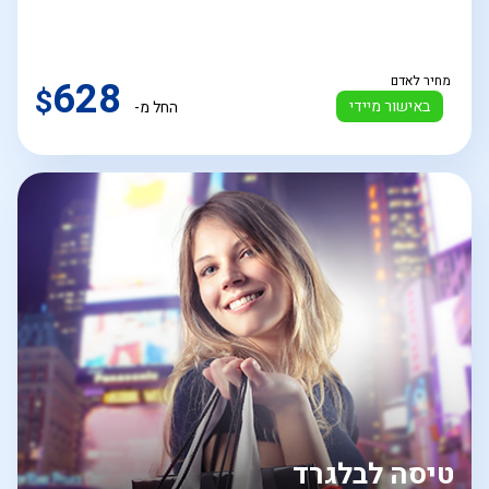
מחיר לאדם
628
$
באישור מיידי
החל מ-
טיסה לבלגרד