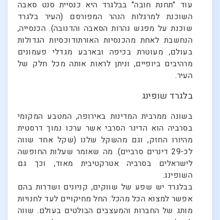
עוד "תחנת חובה" בבלגרד היא כנסיית סנט סאבה
השוכנת למרגלות הנהר המפורסם (העיר בלגרד
שוכנת על מפגש נהרות הסאבה והדנובה). הכנסייה,
הנחשבת לאחת מהכנסיות האורתודוכסיות הגדולות
בעולם, מעוטרת בכיפה ובארבע מגדלי פעמונים
מרהיבים ביופיים, וניתן לראות אותה מכל חלק של
העיר.
בלגרד שופינג
בשונה ממרבית המדינות באירופה, המטבע המקומי
בסרביה הוא הדינר הסרבי אשר ערכו נמוך דרסטית
מהיורו החזק, וגם מהשקל שלנו (שקל אחד שווה
לכ-29 דינרים סרביים). מה שאומר שעלות החופשה
לישראלים בסרביה אטרקטיבית מאוד, וכך גם
השופינג.
בבלגרד יש שפע של שווקים, קניונים ושדרות בהם
אפשר למצוא הכל מהכל: החל מחיקויים לעד לחנויות
מותג של החברות והמעצבים הבולטים בעולם. שווה