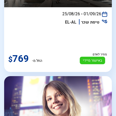
בין
25/08/26
-
01/09/26
התאריכים,
טיסת שכר
EL-AL
מחיר לאדם
769
$
באישור מיידי
החל מ-