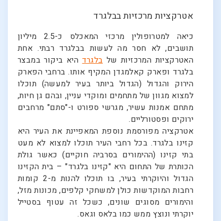
אטרקציות מרכזיות בבלגרד
כיאה למטרופולין מרכזי המאכלס כ-2.5 מיליון
תושבים, לא חסר מה לעשות בבלגרד רבתי. אחת
האטרקציות המרכזיות של
בלגרד
היא ביקור במבצר
בלגרד ופארק קאלמגדן המקיף אותו. ברחבי הפארק
הירוק והגדול (הגדול ביותר בעיר למעשה) תוכלו
למצוא מגוון של מתחמים ומוקדי עניין, ובהם גן חיות,
מתחם אמנות עשיר, מגרשי ספורט ו-"סתם" מרחבים
ירוקים ופסטורליים.
אטרקציה מפורסמת נוספת המאפיינת את העיר היא
קזינו בלגרד. בכל רחבי העיר תוכלו למצוא לא מעט
בתי קזינו (ההימורים בסרביה חוקיים) כאשר גולת
הכותרת של התחום היא "קזינו בלגרד" – בית הקזינו
הגדול והיוקרתי בעיר, בו תוכלו להנות מ-2 קומות
רחבות המוקדשות כולן למשחקי קלפים, מכונות מזל,
והימורים מסוגים שונים, כשכל זה עטוף בסטייל
יוקרתי ונוצץ ממש כמו בלאס וגאס.