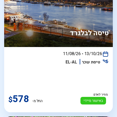
טיסה לבלגרד
בין
11/08/26
-
13/10/26
התאריכים,
טיסת שכר
EL-AL
מחיר לאדם
578
$
באישור מיידי
החל מ-