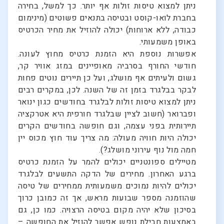
ניתן למצוא טיסות זולות אף יותר. כך למשל, בחירה
בחברת לואו-קוסט ובטיסה בתנאים פשוטים (מינימום
כבודה, ללא ארוחות) יכולה להוזיל את מחיר הכרטיס
באופן משמעותי.
אפשרות נוספת היא הזמנת כרטיס מחוץ לעונה.
חודשי החורף בסרביה מאופיינים במזג אוויר קר,
גשום ולעיתים אף מושלג, ועל כן תיירים נוטים פחות
לבקר בבלגרד בזמן זה של השנה. לכן, במקרים רבים
ניתן למצוא טיסות זולות לבלגרד בחודשים כגון ינואר
ופברואר (חשוב לציין שבלגרד חורפית היא אטרקציה
תיירותית בפני עצמה, וגם חופשה בחודשים הקרים
יכולה היות חוויה מעולה: מה צריך עוד חוץ מכוס יין
חמה מול נוף עירוני מושלג?).
מטיילים ספונטניים יכולים להמר על הזמנת כרטיס
ברגע האחרון. מחירים של הדקה התשעים לבלגרד
יכולים להיות נמוכים משמעותית ממחירים של טיסה
שהוזמנה מספר שבועות מראש, אך זה כמובן כרוך
בסיכון שלא יהיה מקום בטיסה הרצויה. כמו כן, גם
באמצעות חבילת נופש אפשר להוזיל את החופשה –