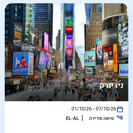
ניו יורק
בין
01/10/26
-
07/10/26
התאריכים,
טיסה סדירה
EL-AL