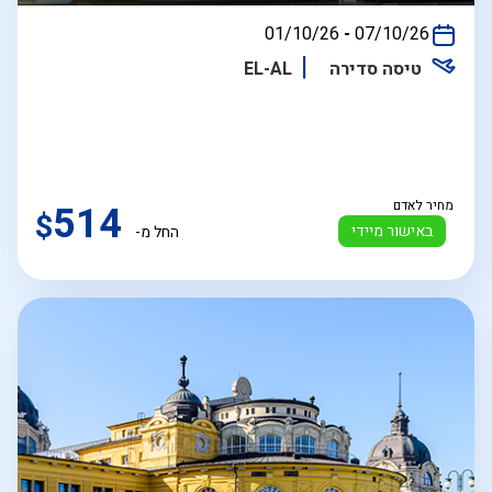
בין
01/10/26
-
07/10/26
התאריכים,
טיסה סדירה
EL-AL
מחיר לאדם
514
$
באישור מיידי
החל מ-