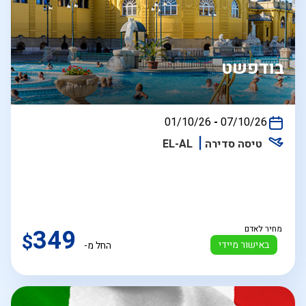
בודפשט
בין
01/10/26
-
07/10/26
התאריכים,
טיסה סדירה
EL-AL
מחיר לאדם
349
$
באישור מיידי
החל מ-