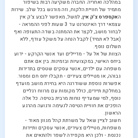
במהלכה ואחריה. החברה משקיעה רבות בשיפור
מתמיד של חוויית הלקוח, וזה מורגש בכל שלב. שירות
ה
אקספרס צ'ק אין
, למשל, מאפשר לבצע צ'ק אין
עצמאי דרך האינטרנט עד 3 שעות לפני ההמראה -
לבחור מושב, לקצר את ההמתנה בשדה התעופה ואף
(אבל לא תמיד) לקבל הנחה על משקל עודף, ללא
תשלום נוסף.
הצוות של אל על - מדיילים ועד אנשי הקרקע - ידוע
ביחס האישי, במקצועיות ובזמינות. בין אם אתם
משפחה עם ילדים, אנשי עסקים שטסים בתדירות
גבוהה, או מטיילים צעירים - תקבלו יחס חם ומסור.
אפשרות נוספת ששודרגה היא בחירת מושב מועדף
במחלקת תיירים, כולל מקומות עם מרווח רגליים
נוסף, למי שמעדיף נוחות מרבית בטיסה. כל אלה
הופכים את חוויית הטיסה לנעימה ורגועה מהרגע
הראשון.
חשוב לציין שאל על משרתת קהל מגוון מאוד -
משפחות, מטיילים צעירים, אנשי עסקים ותיירות
נכנסת - ולכן היא מקפידה לשפר ולהתאים את