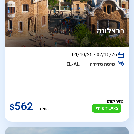
ברצלונה
בין
01/10/26
-
07/10/26
התאריכים,
טיסה סדירה
EL-AL
מחיר לאדם
562
$
באישור מיידי
החל מ-