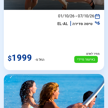
בין
01/10/26
-
07/10/26
התאריכים,
טיסה סדירה
EL-AL
מחיר לאדם
1999
$
באישור מיידי
החל מ-