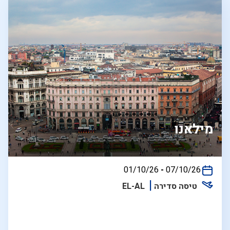
מילאנו
בין
01/10/26
-
07/10/26
התאריכים,
טיסה סדירה
EL-AL