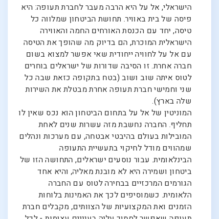
הישראלי, אל על היא הרבה מעבר לחברת תעופה: היא
פיסה של בית באוויר. תחושת הביטחון שמלווה כל
טיסה, יחד עם הכנסת האורחים החמה והאווירה
הישראלית המוכרת, הם בדיוק מה שהופך את הטיסה
עם אל על לחוויה ייחודית שאי אפשר למצוא בשום
חברה אחרת. זו הסיבה שדורות של ישראלים בוחרים
לטוס איתה שוב ושוב (בטח בתקופה כזאת שבה כל
שני וחמישי חברת תעופה אחרת מבטלת את השירות
שלה בארץ).
המוניטין של אל על בתחום הביטחון הוא נכס שאין לו
תחליף. החברה נחשבת מזה עשרות שנים לאחת
המובילות בעולם בהיבטי אבטחה, עם מערכות ונהלים
שמהווים מודל לחיקוי בתעשיית התעופה
הבינלאומית. עבור נוסעים ישראלים, התחושה הזו של
ביטחון ושמירה היא לא מובנת מאליה, והיא אחד
הגורמים המרכזיים בבחירה לטוס עם החברה
הלאומית. כשמוסיפים לכך את האמינות בלוחות
הזמנים ואת המקצועיות של הצוותים, מקבלים חברת
תעופה שאפשר לסמוך עליה בעיניים עצומות - לכל