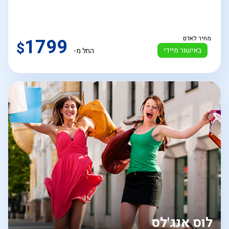
מחיר לאדם
1799
$
באישור מיידי
החל מ-
לוס אנג'לס