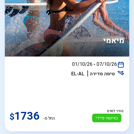
מיאמי
בין
01/10/26
-
07/10/26
התאריכים,
טיסה סדירה
EL-AL
מחיר לאדם
1736
$
באישור מיידי
החל מ-