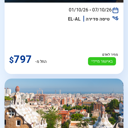
בין
01/10/26
-
07/10/26
התאריכים,
טיסה סדירה
EL-AL
מחיר לאדם
797
$
באישור מיידי
החל מ-