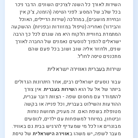
השירות לאורך כל השנה לצרכים השונים. הדבר ניכר
בכל שלב של המסע: לפני הטיסה (הזמנה, צ'ק אין
ובחירת מושבים), במהלכה (שירות הדיילים, האוכל
והבידור) ואחריה (טיפול במזוודות ובפניות). ההשקעה
המתמדת בחוויית הלקוח היא מה שגרם לכל כך הרבה
ישראלים להפוך לנוסעים נאמנים של החברה לאורך
שנים, ולחזור אליה שוב ושוב בכל פעם שהם
מתכננים טיסה לחו"ל.
שירות בעברית ואווירה ישראלית
עבור נוסעים ישראלים רבים, אחד היתרונות הגדולים
ביותר של אל על הוא ה
שירות בעברית
. אין צורך
להתמודד עם מחסום שפה - הצוות דובר עברית,
ההודעות והשילוט בעברית, וכל פנייה או בקשה
מטופלת בשפת האם. זה מעניק תחושת נוחות
וביטחון, במיוחד למשפחות עם ילדים, לנוסעים
מבוגרים או לכל מי שמעדיף להרגיש בבית גם באוויר.
מעבר לשפה, יש משהו ב
אווירה הישראלית
של טיסת