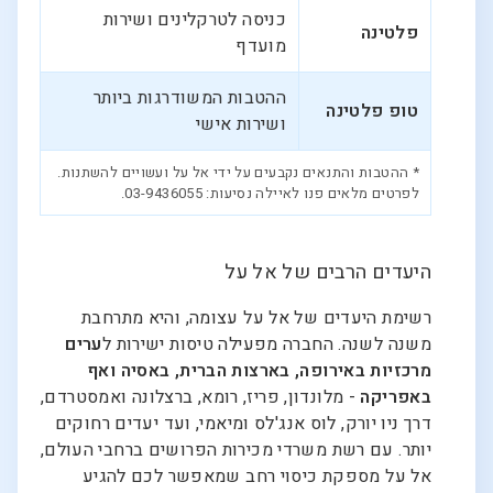
כניסה לטרקלינים ושירות
פלטינה
מועדף
ההטבות המשודרגות ביותר
טופ פלטינה
ושירות אישי
* ההטבות והתנאים נקבעים על ידי אל על ועשויים להשתנות.
לפרטים מלאים פנו לאיילה נסיעות: 03-9436055.
היעדים הרבים של אל על
רשימת היעדים של אל על עצומה, והיא מתרחבת
משנה לשנה. החברה מפעילה טיסות ישירות ל
ערים
מרכזיות באירופה, בארצות הברית, באסיה ואף
באפריקה
- מלונדון, פריז, רומא, ברצלונה ואמסטרדם,
דרך ניו יורק, לוס אנג'לס ומיאמי, ועד יעדים רחוקים
יותר. עם רשת משרדי מכירות הפרושים ברחבי העולם,
אל על מספקת כיסוי רחב שמאפשר לכם להגיע