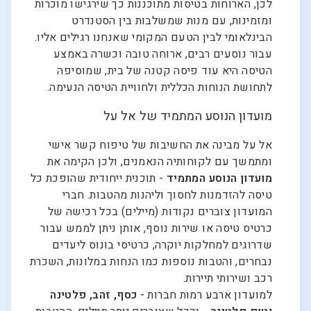
לכן, הארוחות בטיסות מתוכננות כך שירגישו מוכרות
ומזמינות, עם מנות שמשלבות בין הסטנדרט
הבינלאומי לבין הטעם המקומי שאנחנו רגילים אליו.
עבור נוסעים רבים, ארוחה טובה וכשרה באמצע
הטיסה היא עוד פיסה קטנה של בית, שמוסיפה
לתחושת הנוחות הכללית ולחוויית הטיסה הנעימה.
מועדון הנוסע המתמיד של אל על
אל על מבינה את החשיבות של טיפוח קשר אישי
ומתמשך עם לקוחותיה הנאמנים, ולכן הקימה את
מועדון הנוסע המתמיד
- תוכנית ייחודית שהופכת כל
טיסה להזדמנות לחסוך וליהנות מהטבות. חברי
המועדון צוברים נקודות (מיילים) בכל רכישה של
כרטיס טיסה או שירות נוסף, אותן ניתן לממש עבור
שדרוגים למחלקות יוקרה, כרטיסי בונוס ליעדים
נבחרים, והטבות נוספות כמו הנחות במלונות, השכרת
רכב ושירותי תיירות.
למועדון ארבע רמות חברות -
כסף, זהב, פלטינה