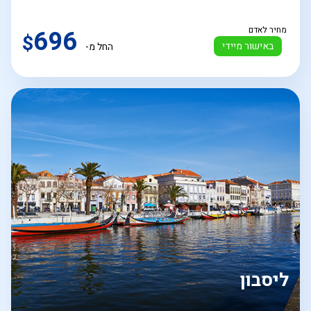
מחיר לאדם
696
$
באישור מיידי
החל מ-
ליסבון