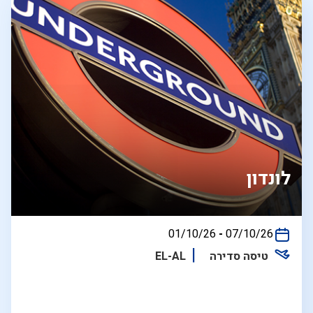
לונדון
בין
01/10/26
-
07/10/26
התאריכים,
טיסה סדירה
EL-AL