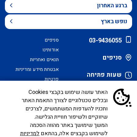
ברגע האחרון
נופש בארץ
03-9436055
סניפים
אודותינו
סניפים
תנאים ואחריות
אבטחת מידע ומדיניות
שעות פתיחה
פרטיות
הסדרי נגישות
האתר עושה שימוש בקבצי Cookies
ובכלים טכנולוגיים לצורך התאמת האתר
לקוחות יקרים, בימים אלו אנו נערכים ליישם את
ותכניו להעדפות המשתמשים, לצרכים
הנחיית הממונה בדבר פרסום אישור טיסות שכר ע"י
שיווקיים ולשיפור חוויית הגלישה.
רשות התעופה. עד להטמעה מלאה של היישום ניתן
המשך שימושך באתר מהווה הסכמה
לפנות לבירורים לכתובת המייל
לשימוש בקבצים אלה, בהתאם
למדיניות