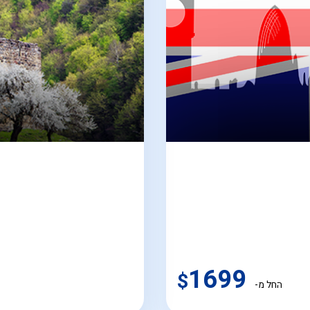
1699
$
החל מ-