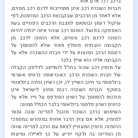
ברכב לכל אדם אחר.
חברות השכרת רכב אינן מתחייבות לדגם רכב מסוים,
אלא לאחד מן הרכבים שבקבוצת הרכב המוזמנת, לפי
שיקול דעתן ובהתאם למצבת הרכבים הפנויים בעת
האספקה בפועל. הזמנת רכב שכור אינה יכולה להיות
הזמנה לדגם רכב מסוים, אלא הזמנה לרכב מן
הקבוצה הנבחרת. מומלץ מאוד שלא להסתמך על
דוגמת הרכב המוצגת על ידי חברת ההשכרה אלא על
הקבוצה אליה הוא שייך בלבד.
על מזמין רכב שכור בחו"ל להתייצב לדלפק הקבלה
של חברת השכרת הרכב כשברשותו כרטיס אשראי
בינלאומי בר חיוב השייך לו, וכן רשיון נהיגה בינלאומי
בתוקף. חברות השכרה רבות מחוץ לישראל אינן
מוכנות להסתמך על רשיון המודפס על נייר אלא על
כרטיס רשיון פלסטי בינלאומי בלבד הכולל תמונה.
השימוש ברכב השכור מוגבל למדינה שבה נמסר
למזמין, אלא אם צוין הדבר אחרת במפורש במסמכי
ההזמנה. מזמין המעוניין לצאת עם הרכב למדינה שונה
מן המדינה בה נלקח יודיע על כך לאיילה נסיעות