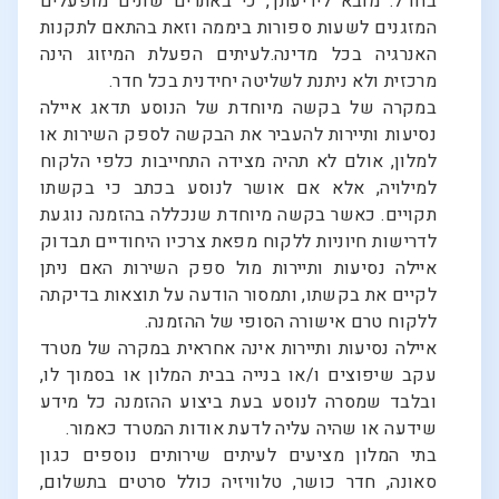
בחו"ל. מובא לידיעתך, כי באתרים שונים מופעלים
המזגנים לשעות ספורות ביממה וזאת בהתאם לתקנות
האנרגיה בכל מדינה.לעיתים הפעלת המיזוג הינה
מרכזית ולא ניתנת לשליטה יחידנית בכל חדר.
במקרה של בקשה מיוחדת של הנוסע תדאג איילה
נסיעות ותיירות להעביר את הבקשה לספק השירות או
למלון, אולם לא תהיה מצידה התחייבות כלפי הלקוח
למילויה, אלא אם אושר לנוסע בכתב כי בקשתו
תקויים. כאשר בקשה מיוחדת שנכללה בהזמנה נוגעת
לדרישות חיוניות ללקוח מפאת צרכיו היחודיים תבדוק
איילה נסיעות ותיירות מול ספק השירות האם ניתן
לקיים את בקשתו, ותמסור הודעה על תוצאות בדיקתה
ללקוח טרם אישורה הסופי של ההזמנה.
איילה נסיעות ותיירות אינה אחראית במקרה של מטרד
עקב שיפוצים ו/או בנייה בבית המלון או בסמוך לו,
ובלבד שמסרה לנוסע בעת ביצוע ההזמנה כל מידע
שידעה או שהיה עליה לדעת אודות המטרד כאמור.
בתי המלון מציעים לעיתים שירותים נוספים כגון
סאונה, חדר כושר, טלוויזיה כולל סרטים בתשלום,