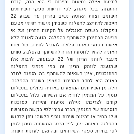
לידיעת איילה נסיעות ותיירות כי היא הרה, קודם
ההזמנה. בכל מקרה, לפי דרישת ספקי השירותים
השונים וצוות האוניה נשים בהריון עד שבוע 22
חייבות להתייצב להפלגה כשבידן אישור רפואי מטעם
גניקולוג בשפה האנגלית על תקינות ההריון ועל אי
מניעה מבחינתן להשתתף בהפלגה. הגעה לאוניה ללא
אישור רפואי כאמור עלולה להוביל לסירוב של צוות
האוניה להתיר לנוסעת ההרה להשתתף בהפלגה. נשים
מעבר לוותק הריון של 22 שבועות, לרבות אלו
שתגענה לוותק הריון זה במי מזמני ההפלגה
המתוכננים, אינן רשאיות להשתתף בה. הזמנה לחדר
באניה היא לחדר מהדירוג המצוין בשובר ההפלגה.
חלק מן השירותים המוצעים באוניה כלולים בתשלום
נוסף. על המזמין לוודא אם השירות כלול בתשלום
קודם לצריכתו. איילה נסיעות ותיירות, כסוכנות
הנסיעות של המזמין, תברר עבורו לפי בקשה מפורשת
שלו מחיר או זמינות שירות נוסף כלשהו ניתן לרכוש
בהפלגה באותה עת, לפי היצע המשתנה מזמן לזמן
לפי בחירת ספקי השירותים ובהתאם לעונות השנה,