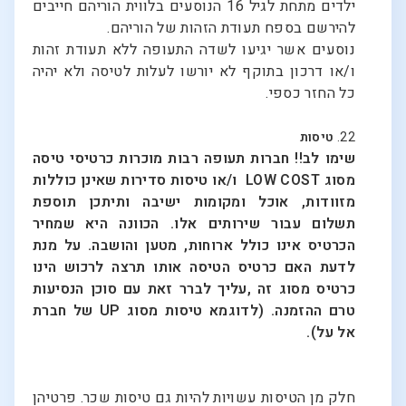
ילדים מתחת לגיל 16 הנוסעים בלווית הוריהם חייבים
להירשם בספח תעודת הזהות של הוריהם.
נוסעים אשר יגיעו לשדה התעופה ללא תעודת זהות
ו/או דרכון בתוקף לא יורשו לעלות לטיסה ולא יהיה
כל החזר כספי.
22.
טיסות
שימו לב!! חברות תעופה רבות מוכרות כרטיסי טיסה
מסוג LOW COST ו/או טיסות סדירות שאינן כוללות
מזוודות, אוכל ומקומות ישיבה ותיתכן תוספת
תשלום עבור שירותים אלו. הכוונה היא שמחיר
הכרטיס אינו כולל ארוחות, מטען והושבה. על מנת
לדעת האם כרטיס הטיסה אותו תרצה לרכוש הינו
כרטיס מסוג זה ,עליך לברר זאת עם סוכן הנסיעות
טרם ההזמנה. (לדוגמא טיסות מסוג UP של חברת
אל על).
חלק מן הטיסות עשויות להיות גם טיסות שכר. פרטיהן