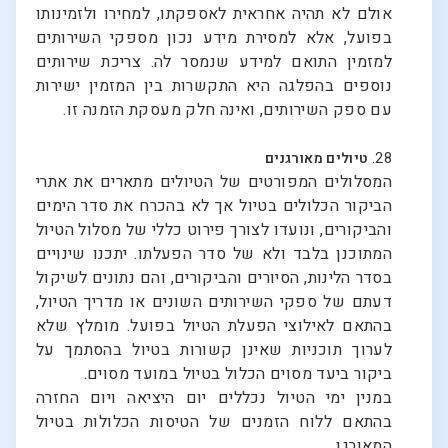
אולם לא תהיה אחראית לאספקתו, למחירו ולזמינותו
בפועל, אלא למסירת מידע נכון מספקי השירותים
למזמין התואם למידע שנמסר לה. צריכת שירותים
נוספים בהפלגה היא התקשרות בין המזמין ישירות
עם ספק השירותים, ואינה חלק מעסקת הזמנה זו.
28.
טיולים מאורגנים
המסלולים המפורטים של הטיולים מתארים את אתרי
הביקור הכלולים בטיול אך לא בהכרח את סדר הימים
והביקורים, ונועדו לצורך פירוט כללי של מסלול הטיול
המתוכנן בלבד ולא של סדר הפעלתו. יתכנו שינויים
בסדר הלינות, הסיורים והביקורים, והם נתונים לשיקול
דעתם של ספקי השירותים השונים או מדריך הטיול,
בהתאם לאילוצי הפעלת הטיול בפועל. מומלץ שלא
לערוך תוכניות שאינן קשורות בטיול בהסתמך על
ביקור ביעד מסוים הכלול בטיול במועד מסוים.
במנין ימי הטיול נכללים יום היציאה ויום החזרה
בהתאם ללוח הזמנים של הטיסות הכלולות בטיול
המאורגן.