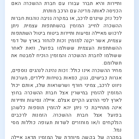
ותיירות והיא תברר עבורו עם חברת ההשכרה האם
הכניסה לאותה מדינה עם הרכב מותרת.
לכל נזק שיגרם לרכב, או במקרה גניבה נוהגות חברות
ההשכרה לחייב המזמין בהשתתפות עצמית. ניתן
לרכוש מאיילה נסיעות ותיירות ביטוח ביטול השתתפות
עצמית, אשר יקנה למזמין זכות להחזר בארץ של דמי
ההשתתפות העצמית ששולמו בפועל, וזאת לאחר
ששולמו לחברת ההשכרה והמזמין הוכיח למבטח את
תשלומם.
מחיר ההשכרה אינו כולל: זכות נהיגה לנהגים נוספים,
אגרות כבישים, גגון, כסאות בטיחות לילדים, מערכות
ניווט לרכב, צמיגי חורף ושרשראות שלג, אותם יכול
המזמין להזמין במישרין אצל חברת ההשכרה בחוץ
לארץ לפי ההיצע הקיים אצלם. איילה נסיעות ותיירות
אינה מתחייבת כי ניתן יהא להזמין תוספות כלשהן
בפועל אצל חברת ההשכרה. הזמנות לרכבים
הנלקחים ו/או מוחזרים לשדות תעופה כוללות מסי
נמל.
במקרה של בקשה מיוחדת של המזמין תדאג איילה