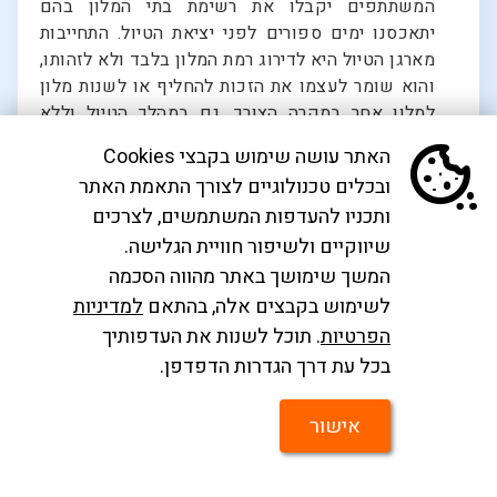
המשתתפים יקבלו את רשימת בתי המלון בהם
יתאכסנו ימים ספורים לפני יציאת הטיול. התחייבות
מארגן הטיול היא לדירוג רמת המלון בלבד ולא לזהותו,
והוא שומר לעצמו את הזכות להחליף או לשנות מלון
למלון אחר במקרה הצורך, גם במהלך הטיול וללא
הודעה מוקדמת בהתאם לשיקולים הקשורים
האתר עושה שימוש בקבצי Cookies
בהפעלת הטיול. לפיכך, מומלץ שלא להסתמך על
ובכלים טכנולוגיים לצורך התאמת האתר
רשימת המלון לשום צורך שהוא, למעט דירוג רמת
ותכניו להעדפות המשתמשים, לצרכים
המלון המיועד. מומלץ למזמין שלא להסתמך על
שיווקיים ולשיפור חוויית הגלישה.
השהות המתוכננת במלון כלשהו לשם פעילות שאינה
קשורה בטיול, שכן אלו עלולות להשתנות בכל עת.
המשך שימושך באתר מהווה הסכמה
חלוקת החדרים במלון מתבצעת ע"י הנהלתו ואין הדבר
לשימוש בקבצים אלה, בהתאם
למדיניות
בשליטת איילה נסיעות ותיירות או מארגן הטיול. קבלת
הפרטיות
. תוכל לשנות את העדפותיך
חדרים בבתי המלון תהיה אחרי השעה 16:00 . פינוי
צרו
בכל עת דרך הגדרות הדפדפן.
קשר
החדרים מתבצע לא יאוחר מהשעה 10:00, למעט
במקרים בהם הטיסות הכלולות בטיול מחייבות עזיבה
אישור
מוקדמת יותר.
במקרה של בקשה מיוחדת של המזמין תדאג איילה
נסיעות ותיירות להעביר את הבקשה לספקי השירותים