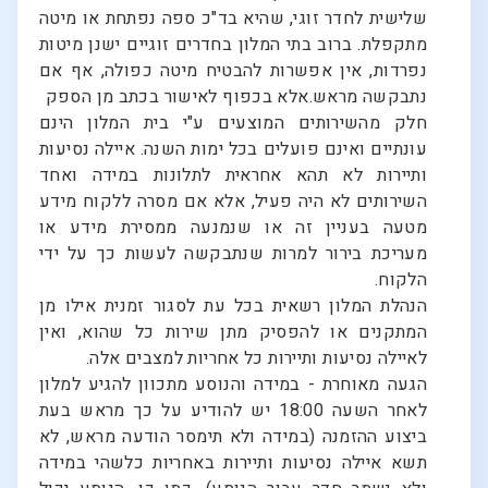
שלישית לחדר זוגי, שהיא בד"כ ספה נפתחת או מיטה
מתקפלת. ברוב בתי המלון בחדרים זוגיים ישנן מיטות
נפרדות, אין אפשרות להבטיח מיטה כפולה, אף אם
נתבקשה מראש.אלא בכפוף לאישור בכתב מן הספק
חלק מהשירותים המוצעים ע"י בית המלון הינם
עונתיים ואינם פועלים בכל ימות השנה. איילה נסיעות
ותיירות לא תהא אחראית לתלונות במידה ואחד
השירותים לא היה פעיל, אלא אם מסרה ללקוח מידע
מטעה בעניין זה או שנמנעה ממסירת מידע או
מעריכת בירור למרות שנתבקשה לעשות כך על ידי
הלקוח.
הנהלת המלון רשאית בכל עת לסגור זמנית אילו מן
המתקנים או להפסיק מתן שירות כל שהוא, ואין
לאיילה נסיעות ותיירות כל אחריות למצבים אלה.
הגעה מאוחרת - במידה והנוסע מתכוון להגיע למלון
לאחר השעה 18:00 יש להודיע על כך מראש בעת
ביצוע ההזמנה (במידה ולא תימסר הודעה מראש, לא
תשא איילה נסיעות ותיירות באחריות כלשהי במידה