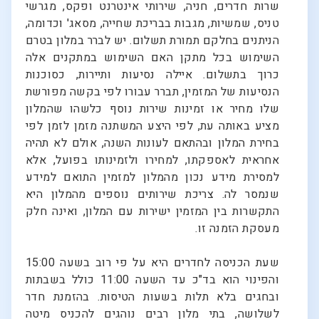
שרות חדרים, חניה, שירותי אינטרנט ופקס, מגרשי
טניס, שמשיות, מגבות בבריכת שחייה, מסאג' וכדומה,
הניתנים בחלקם תמורת תשלום. יש לברר במלון בטרם
השימוש בכל מתקן האם השימוש במתקנים אלה
כרוך בתשלום. איילה נסיעות ותיירות, כסוכנות
הנסיעות של המזמין, תברר עבורו לפי בקשה מפורשת
שלו מחיר או זמינות שירות נוסף כלשהו שהמלון
מציע באותה עת, לפי היצע המשתנה מזמן לזמן לפי
בחירת המלון ובהתאם לעונות השנה, אולם לא תהיה
אחראית לאספקתו, למחירו ולזמינותו בפועל, אלא
למסירת מידע נכון מהמלון למזמין התואם למידע
שנמסר לה. צריכת שירותים נוספים מהמלון היא
התקשרות בין המזמין ישירות עם המלון, ואינה חלק
מעסקת הזמנה זו.
שעת הכניסה לחדרים היא על פי רוב בשעה 15:00
והפינוי הוא בד"כ עד השעה 11:00 כולל בשבתות
ובחגים בלא תלות בשעות הטיסות. בהזמנת חדר
לשלושה, בתי מלון רבים נוהגים להכניס מיטה