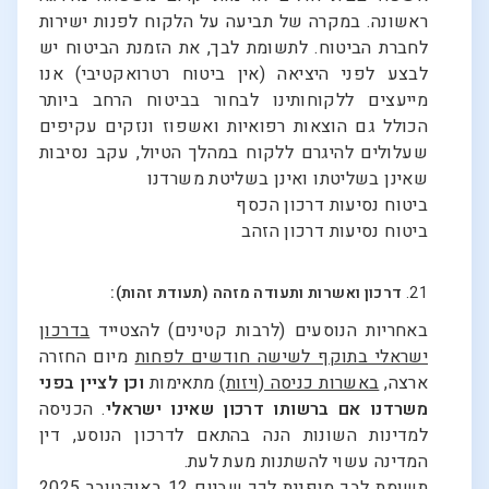
ראשונה. במקרה של תביעה על הלקוח לפנות ישירות
לחברת הביטוח. לתשומת לבך, את הזמנת הביטוח יש
לבצע לפני היציאה (אין ביטוח רטרואקטיבי) אנו
מייעצים ללקוחותינו לבחור בביטוח הרחב ביותר
הכולל גם הוצאות רפואיות ואשפוז ונזקים עקיפים
שעלולים להיגרם ללקוח במהלך הטיול, עקב נסיבות
שאינן בשליטתו ואינן בשליטת משרדנו
ביטוח נסיעות דרכון הכסף
ביטוח נסיעות דרכון הזהב
21.
דרכון ואשרות
ותעודה מזהה
(תעודת זהות):
באחריות הנוסעים (לרבות קטינים) להצטייד
בדרכון
ישראלי בתוקף לשישה חודשים לפחות
מיום החזרה
ארצה,
באשרות כניסה (ויזות)
מתאימות
וכן לציין בפני
משרדנו אם ברשותו דרכון שאינו ישראלי
. הכניסה
למדינות השונות הנה בהתאם לדרכון הנוסע, דין
המדינה עשוי להשתנות מעת לעת.
תשומת לבך מופנית לכך שביום 12 באוקטובר 2025