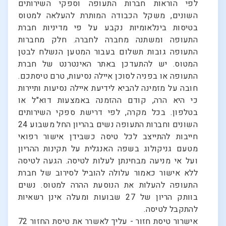
לפי הוראות חברות התעופה וספקי השירותים
השונים, משקל הכבודה המותרת להעלאה למטוס
בטיסות בינלאומיות נקבע על פי מדיניות חברת
התעופה ומשתנה מחברה לחברה. חלק מחברות
התעופה גובות תשלום בעבור המטען הנשלח לבטן
המטוס. יש להתעדכן באתר האינטרנט של חברת
התעופה או בפניה לסוכן איילה נסיעות, טרם טיסתכם.
חובה על מזמינה להביא לידיעת איילה נסיעות ותיירות
כי היא הרה, קודם ההזמנה באמצעות דוא"ל או
בטלפון. בכל מקרה, לפי דרישת ספקי השירותים
השונים וחברות התעופה נשים בהריון החל משבוע 24
חייבות להתייצב לכל טיסה כשבידן אישור רפואי
מטעם גניקולוג בשפה האנגלית על תקינות ההריון
ועל אי מניעה מבחינתן לעלות לטיסה. הגעה לטיסה
ללא אישור כאמור עלולה להוביל לסירוב של חברת
התעופה להעלות את הנוסעת ההרה למטוס. נשים
בוותק הריון של 27 שבועות ומעלה אינן רשאיות
להתקבל לטיסה.
אישרור טיסת חזור - עליך לאשרר את טיסת החזור 72