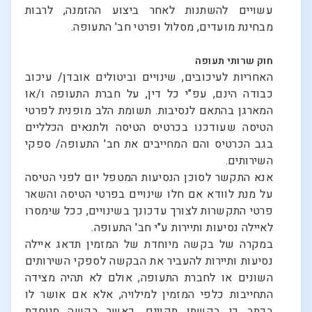
עשויים להשתנות לאחר ביצוע ההזמנה, לרבות
מבחינת מועדים, מסלול ופרטי חב' התעופה.
חוק שרותי תעופה
האחריות לעיכובים, שינויים וביטולים אובדן/ עיכוב
כבודה הינם, עפ"י כל דין, על חברת התעופה ו/או
המארגן בהתאם לנסיבות. תשומת הלב מופנית לפרטי
הטיסה שעודכנו בכרטיס הטיסה ולתנאים הכלליים
בגב הכרטיס והם המחייבים את חב' התעופה/ ספקי
השירותים.
אנא התקשר לסוכן הנסיעות המטפל יום לפני הטיסה
על מנת לוודא אם חלו שינויים בפרטי הטיסה והשאר
פרטי התקשרות לצורך עדכונך בשינויים, ככל שימסרו
לאיילה נסיעות ותיירות ע"י חב' התעופה.
במקרה של בקשה מיוחדת של המזמין תדאג איילה
נסיעות ותיירות להעביר את הבקשה לספקי השירותים
השונים או לחברת התעופה, אולם לא תהיה מצידה
התחייבות כלפי המזמין למילויה, אלא אם אושר לו
בכתב כי בקשתו תקויים. כאשר בקשה מיוחדת