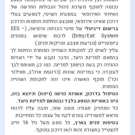
נכנסה לתוקף מערכת ניהול הגבולות החדשה של
האיחוד האירופאי במסגרת השינוי, לנוסעים בעלי
דרכון שאינו אירופאי, תתבצע החלפת חותמות הדרכון
ברישום דיגיטלי
של פרטי הכניסה והיציאה, (EES –
Entry/Exit System) לרבות שימוש בנתונים
ביומטריים (טביעות אצבע וסריקות פנים.)
עליך לשים לב לתקופת השהייה המותרת הניתנת לך
בהתאם למדינת היעד, הדבר נקבע על ידי רשויות
ההגירה רק בעת כניסתך למדינה. כמו כן, תשומת לבך
לעובדה כי במדינות שונות (כדוגמת ארה"ב, תאילנד
וכד') תוקף האשרה אינו זהה לתקופת השהייה
המותרת.
הטיפול בדרכון, אשרות כניסה (ויזות) וכיוצא בזה,
הינו באחריות הנוסע בלבד ובהתאם למדינת היעד.
כל המחזיק תעודה מסוג אחר, חובה עליו לדווח
מראש למשרדינו בטרם לקח על עצמו כל התחייבות.
בטיסות פנים בארץ,
כל נוסע מעל גיל 16 חייב
להצטייד בתעודת זהות ו/או דרכון בתוקף.