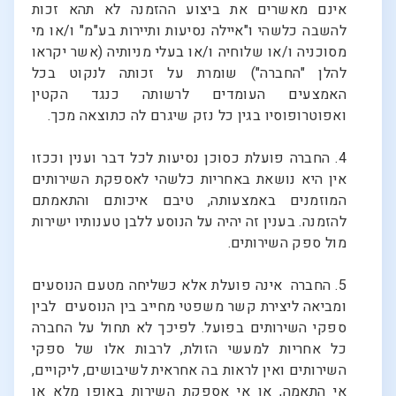
אינם מאשרים את ביצוע ההזמנה לא תהא זכות
להשבה כלשהי ו"איילה נסיעות ותיירות בע"מ" ו/או מי
מסוכניה ו/או שלוחיה ו/או בעלי מניותיה (אשר יקראו
להלן "החברה") שומרת על זכותה לנקוט בכל
האמצעים העומדים לרשותה כנגד הקטין
ואפוטרופוסיו בגין כל נזק שיגרם לה כתוצאה מכך.
4. החברה פועלת כסוכן נסיעות לכל דבר וענין וככזו
אין היא נושאת באחריות כלשהי לאספקת השירותים
המוזמנים באמצעותה, טיבם איכותם והתאמתם
להזמנה. בענין זה יהיה על הנוסע ללבן טענותיו ישירות
מול ספק השירותים.
5. החברה אינה פועלת אלא כשליחה מטעם הנוסעים
ומביאה ליצירת קשר משפטי מחייב בין הנוסעים לבין
ספקי השירותים בפועל. לפיכך לא תחול על החברה
כל אחריות למעשי הזולת, לרבות אלו של ספקי
השירותים ואין לראות בה אחראית לשיבושים, ליקויים,
אי התאמה, או אי אספקת השירות באופן מלא או