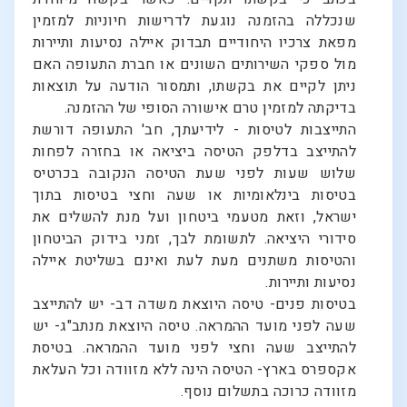
שנכללה בהזמנה נוגעת לדרישות חיוניות למזמין
מפאת צרכיו היחודיים תבדוק איילה נסיעות ותיירות
מול ספקי השירותים השונים או חברת התעופה האם
ניתן לקיים את בקשתו, ותמסור הודעה על תוצאות
בדיקתה למזמין טרם אישורה הסופי של ההזמנה.
התייצבות לטיסות - לידיעתך, חב' התעופה דורשת
להתייצב בדלפק הטיסה ביציאה או בחזרה לפחות
שלוש שעות לפני שעת הטיסה הנקובה בכרטיס
בטיסות בינלאומיות או שעה וחצי בטיסות בתוך
ישראל, וזאת מטעמי ביטחון ועל מנת להשלים את
סידורי היציאה. לתשומת לבך, זמני בידוק הביטחון
והטיסות משתנים מעת לעת ואינם בשליטת איילה
נסיעות ותיירות.
בטיסות פנים- טיסה היוצאת משדה דב- יש להתייצב
שעה לפני מועד ההמראה. טיסה היוצאת מנתב"ג- יש
להתייצב שעה וחצי לפני מועד ההמראה. בטיסת
אקספרס בארץ- הטיסה הינה ללא מזוודה וכל העלאת
מזוודה כרוכה בתשלום נוסף.