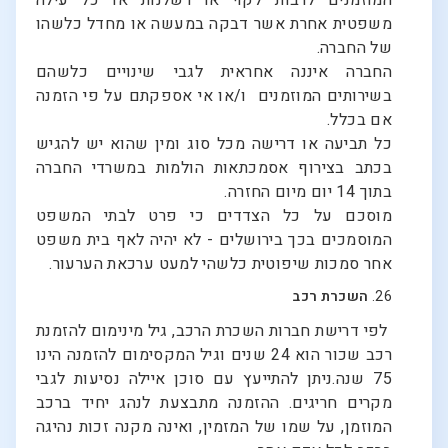
המוזמנים לרבות לקוי או רשלנות או כל עילה
משפטית אחרת אשר דבקה במעשה או מחדל כלשהו
של החברה.
החברה איננה אחראית לגבי שינויים כלשהם
בשירותים המוזמנים ו/או אי אספקתם על פי הזמנה
אם בכלל.
כל תביעה או דרישה מכל סוג ומין שהוא יש להגיש
בכתב בצירוף אסמכתאות הולמות במשרדי החברה
בתוך 14 יום מיום החזרה.
מוסכם על כל הצדדים כי פרט לבתי המשפט
המוסמכים בכך בירושלים - לא יהיה לאף בית משפט
אחר סמכות שיפוטית כלשהי למעט ערכאת הערעור.
26.
השכרת רכב
לפי דרישת חברות השכרת הרכב, גיל מינימום להזמנת
רכב שכור הוא 24 שנים וגיל המקסימום להזמנה הינו
75 שנה.ניתן להתייעץ עם סוכן איילה נסיעות לגבי
מקרים חריגים. ההזמנה מתבצעת לנהג יחיד ברכב
המוזמן, על שמו של המזמין, ואינה מקנה זכות נהיגה