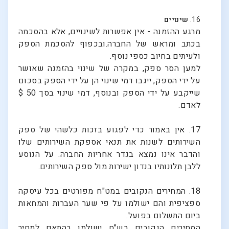
16.
שינויים
מרגע ההזמנה - אין אפשרות לשינויים, אלא בהסכמה
בכתב ומראש של החברה.ובכפוף להסכמת הספק
ולעיתים בחיוב כספי נוסף.
למען הסר ספק, במקרה של שינוי בהזמנה שאושר
על ידי הספק, ייגבו דמי שינוי הן על ידי הספק בסכום
שייקבע על ידי הספק ובנוסף, דמי שינוי בסך 50 $
לאדם.
17. אין באמור כדי לפגוע בזכות כלשהי של ספק
השירותים לשנות את תנאי אספקת השירותים שלו
והדבר אינו נמצא בגדר אחריות החברה. על הנוסע
ללבן תלונותיו בנדון ישירות מול ספק השירותים.
18. המחירים הנקובים במט"ח מפורטים בכל עיסקה
ספציפית והם ישולמו על פי שער העברות והמחאות
ביום התשלום בפועל.
המחירים הנקובים בש"ח ישולמו בהתאם למחיר