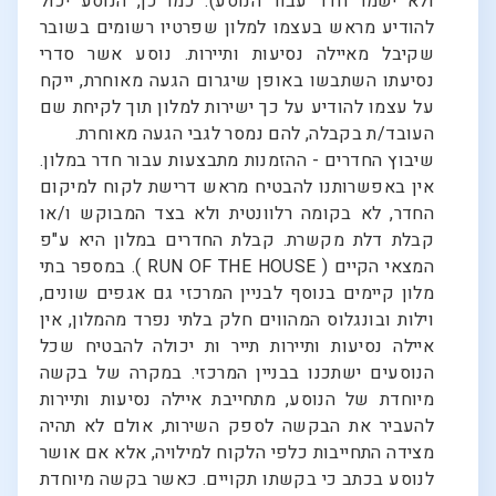
ולא ישמר חדר עבור הנוסע). כמו כן, הנוסע יכול
להודיע מראש בעצמו למלון שפרטיו רשומים בשובר
שקיבל מאיילה נסיעות ותיירות. נוסע אשר סדרי
נסיעתו השתבשו באופן שיגרום הגעה מאוחרת, ייקח
על עצמו להודיע על כך ישירות למלון תוך לקיחת שם
העובד/ת בקבלה, להם נמסר לגבי הגעה מאוחרת.
שיבוץ החדרים - ההזמנות מתבצעות עבור חדר במלון.
אין באפשרותנו להבטיח מראש דרישת לקוח למיקום
החדר, לא בקומה רלוונטית ולא בצד המבוקש ו/או
קבלת דלת מקשרת. קבלת החדרים במלון היא ע"פ
המצאי הקיים ( RUN OF THE HOUSE ). במספר בתי
מלון קיימים בנוסף לבניין המרכזי גם אגפים שונים,
וילות ובונגלוס המהווים חלק בלתי נפרד מהמלון, אין
איילה נסיעות ותיירות תייר ות יכולה להבטיח שכל
הנוסעים ישתכנו בבניין המרכזי. במקרה של בקשה
מיוחדת של הנוסע, מתחייבת איילה נסיעות ותיירות
להעביר את הבקשה לספק השירות, אולם לא תהיה
מצידה התחייבות כלפי הלקוח למילויה, אלא אם אושר
לנוסע בכתב כי בקשתו תקויים. כאשר בקשה מיוחדת