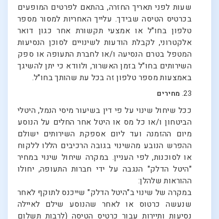
שעות לפני תאריך החזרה, בהתאם לפרטים המופעים
בכרטיס הטיסה שבידך. עלייך האחריות למסור מספר
טלפון בחו"ל או אמצעי תקשורת אחר כגון דואר
אלקטרוני, לקבלת הודעות לשינויים לסוכן הנסיעות
המטפל בטרם הנסיעה ו/או לחברת התעופה או ספק
השירותים בחו"ל בזמן האשרור, ולוודא כי יתן להשיגך
באמצעות מספר טלפון זה בכל עת שהותך בחו"ל.
23.
מחירים
ככל שיחול שינוי על פי דין בשיעור מיסי הנמל, היטלי
הביטחון ו/או כל מס או היטל אחר החלים על הנוסע
מיום ההזמנה ועד ליום אספקת השירותים ישולם
ההפרש הנובע מהשינוי בגובה הרכיבים הללו ללקוח
או לסוכנות, לפי העניין. במקרה שיחול שינוי במחיר
"היטל הדלק" הנגבה על ידי חברות התעופה, יחולו
ההוראות שלהלן:
במקרה של שינוי ב"היטל הדלק" שייכנס לתוקף לאחר
שנעשה כרטוס או לאחר שהנוסע שילם לאיילה
נסיעות ותיירות עבור כרטיס הטיסה (לרבות תשלום