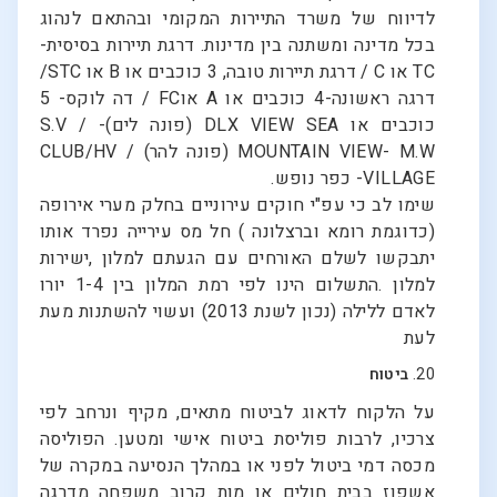
לדיווח של משרד התיירות המקומי ובהתאם לנהוג
בכל מדינה ומשתנה בין מדינות. דרגת תיירות בסיסית-
TC או C / דרגת תיירות טובה, 3 כוכבים או B או STC/
דרגה ראשונה-4 כוכבים או A אוFC / דה לוקס- 5
כוכבים או DLX VIEW SEA (פונה לים)- S.V /
MOUNTAIN VIEW- M.W (פונה להר) / CLUB/HV
VILLAGE- כפר נופש.
שימו לב כי עפ"י חוקים עירוניים בחלק מערי אירופה
(כדוגמת רומא וברצלונה ) חל מס עירייה נפרד אותו
יתבקשו לשלם האורחים עם הגעתם למלון ,ישירות
למלון .התשלום הינו לפי רמת המלון בין 1-4 יורו
לאדם ללילה (נכון לשנת 2013) ועשוי להשתנות מעת
לעת
20.
ביטוח
על הלקוח לדאוג לביטוח מתאים, מקיף ונרחב לפי
צרכיו, לרבות פוליסת ביטוח אישי ומטען. הפוליסה
מכסה דמי ביטול לפני או במהלך הנסיעה במקרה של
אשפוז בבית חולים או מות קרוב משפחה מדרגה