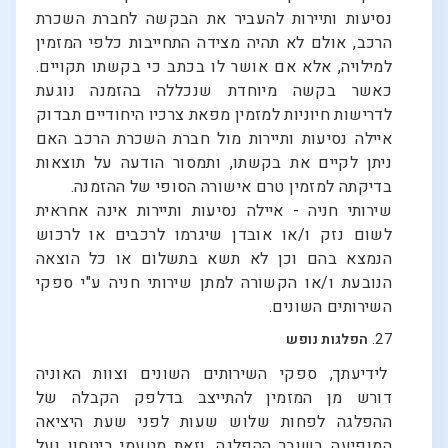
נסיעות ותיירות להעביר את הבקשה לחברת השכרת
הרכב, אולם לא תהיה מצידה התחייבות כלפי המזמין
למילויה, אלא אם אושר לו בכתב כי בקשתו תקויים.
כאשר בקשה מיוחדת שנכללה בהזמנה נוגעת
לדרישות חיוניות למזמין מפאת צרכיו היחודיים תבדוק
איילה נסיעות ותיירות מול חברת השכרת הרכב האם
ניתן לקיים את בקשתו, ותמסור הודעה על תוצאות
בדיקתה למזמין טרם אישורה הסופי של ההזמנה.
שירותי חניה - איילה נסיעות ותיירות אינה אחראית
לשום נזק ו/או אובדן שיגרמו לרכבים או לרכוש
הנמצא בהם וכן לא תשא בתשלום או כל הוצאה
הנובעת ו/או הקשורה למתן שירותי חניה ע"י ספקי
השירותים השונים.
27.
הפלגות נופש
לידיעתך, ספקי השירותים השונים וצוות האוניה
דורש מן המזמין להתייצב בדלפק הקבלה של
ההפלגה לפחות שלוש שעות לפני שעת היציאה
המופיעה בשובר ההפלגה, וזאת מטעמי ביטחון ועל