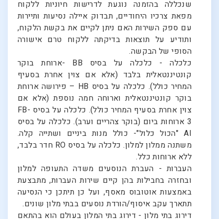
שנכללה בהזמנה נוגעת לדרישות חיוניות ללקוח
מפאת צרכיו היחודיים, תבדוק איילה נסיעות ותיירות
עם ספק השירות האם ניתן לקיים את בקשת הלקוח,
ותודיע על תוצאות בדיקתה ללקוח טרם אישורה
הסופי של הבקשה.
כלכלה - כלכלה על בסיס BB -ארוחת בוקר
קונטיננטאלית בלבד (אלא אם צוין אחרת בסעיף
המחיר כולל). כלכלה על בסיס HB – פירושה ארוחת
בוקר קונטיננטאלית וארוחה חמה נוספת (אלא אם
צוין אחרת בסעיף המחיר כולל). כלכלה על בסיס FB-
3 ארוחות ביום (בוקר צהריים וערב). כלכלה על בסיס
AI "הכול כלול"- כולל מנות ביניים ושתייה קלה.
משתנה ממלון למלון. כלכלה על בסיס RO חדר בלבד,
ללא ארוחות כלל.
העברות - העברת הנוסעים משדה התעופה למלון
ובחזרה בחבילות בהן קיים שירות העברות, מתבצעת
באמצעות אוטובוס מאסף, ועל כן תיתכן כי הנסיעה
תתארך עקב איסוף/הורדת נוסעים בבתי מלון שונים.
דירוג בתי מלון - דירוג בתי המלון בעולם הוא בהתאם