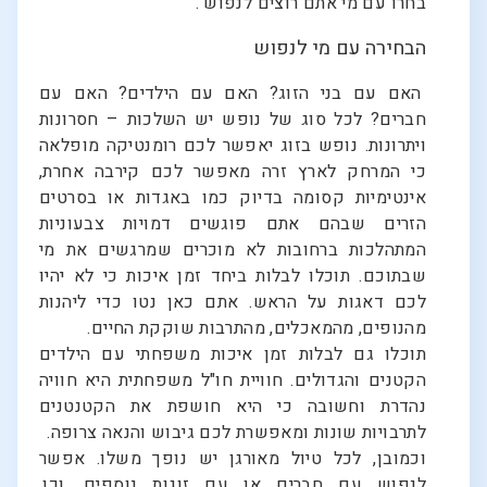
בחרו עם מי אתם רוצים לנפוש .
הבחירה עם מי לנפוש
האם עם בני הזוג? האם עם הילדים? האם עם
חברים? לכל סוג של נופש יש השלכות – חסרונות
ויתרונות. נופש בזוג יאפשר לכם רומנטיקה מופלאה
כי המרחק לארץ זרה מאפשר לכם קירבה אחרת,
אינטימיות קסומה בדיוק כמו באגדות או בסרטים
הזרים שבהם אתם פוגשים דמויות צבעוניות
המתהלכות ברחובות לא מוכרים שמרגשים את מי
שבתוכם. תוכלו לבלות ביחד זמן איכות כי לא יהיו
לכם דאגות על הראש. אתם כאן נטו כדי ליהנות
מהנופים, מהמאכלים, מהתרבות שוקקת החיים.
תוכלו גם לבלות זמן איכות משפחתי עם הילדים
הקטנים והגדולים. חוויית חו"ל משפחתית היא חוויה
נהדרת וחשובה כי היא חושפת את הקטנטנים
לתרבויות שונות ומאפשרת לכם גיבוש והנאה צרופה.
וכמובן, לכל טיול מאורגן יש נופך משלו. אפשר
לנפוש עם חברים או עם זוגות נוספים, וכן,