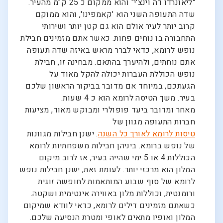
"ליאונרדו דה וינצ'י" והוא ממקום כ 25 ק"מ מהעיר.
שדה התעופה השני הוא 'קאמפינו', והוא ממוקם
קרוב יותר לעיר אולם הוא גם קטן יותר ושירותי
התחבורה בו נוחים פחות. כאשר אתם מזמינים חבילת
נופש לרומא, כדאי לברר מראש באיזה שדה תעופה
אתם נוחתים, ולהיערך בהתאם. מבחינה זו, חבילת
נופש הכוללת העברות יכולה להקל מאוד על
הגעתכם, במיוחד אם מדובר בביקור הראשון שלכם
בעיר. משך הטיסה לרומא הוא כ 4 שעות.
מאחר ומדובר ביעד פופולרי ומבוקש מאוד, מציעות
חברות התעופה מגוון של
טיסות לרומא לאורך כל השנה
. ישנן חבילות מגוונות
של נופש ברומא. ביניהן חבילות משפחתיות לרומא
הכוללות 4 או 5 ימי שהייה בעיר, אז לרוב מיקום
המלון הוא מרכזי יותר. לעומת זאת, ישנן חבילות נופש
לרומא של סוף שבוע המותאמות לחופשה זוגית
ורומנטית, וכוללות מלון באווירה אינטימית ושקטה.
כשאתם מזמינים דילים לרומא, כדאי לוודא שמיקום
המלון ואופיו מתאים לאופי ומטרת הנסיעה שלכם.