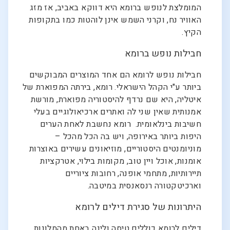
המומלצת לנופש ברומא היא דווקא באביב, אז מזג
האוויר נח, וקרני השמש אינן לוהטות כמו בתקופות
הקיץ.
חבילות נופש ברומא
חבילות נופש לרומא הם אחד המוצרים המבוקשים
ביותר ע"י הקהל הישראלי. רומא, בירתה המפוארת של
איטליה, היא שם נרדף להיסטוריה מפוארת, מורשת
אמנותית שאין שני לה ואתרים ארכיאולוגיים בעלי
חשיבות בינלאומית. רומא נחשבת לאחת הערים
היפות ביותר באירופה, ויש בה הכל מהכל –
מוניומנטים היסטוריים, מוזיאונים עשירים באוצרות
אומנות, אוכל ויין טוב, מקומות בילוי, אטרקציות
תיירותיות, מתחמי אופנה, רחובות ציוריים
וארכיטקטורה רנסאנסית במיטבה.
היתרונות של סגירת דילים לרומא
דילים לרומא כוללים טיסה ולינה באחת מהמלונות