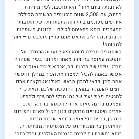
לא נבנתה ביום אחד". היא נחשבת לעיר מיוחדת
במינה, עם 2,500 שנות היסטוריה מרשימה הכוללת
אירועים מכוננים בתולדות התפתחותה של התרבות
המערבית. רומא מתאימה לכולם – לזוגות, משפחות
וקבוצות מטיילים אז אם אתם עדיין מתלבטים – ויוה
לה רומא!
כשסוגרים חבילת לרומא היא למעשה התחלה של
חופשה עמוסה בחוויות. מאחר ומדובר בעיר שמהווה
מרכז עולמי של תרבות, דת, ארכיאולוגיה ואופנה אי
אפשר באמת להכיל ולמצות את העיר במהלך חופשה
אחת. לכן, כדאי לתכנן מראש באילו אטרקציות אתם
רוצים להתמקד במהלך החופשה שלכם, וזאת כדי
להבטיח ניצול יעיל של זמן מבלי להתעייף ולהתיש
עצמכם בריצה מאתר אחד למשנהו. ברומא ישנם
אתרים היסטוריים מרתקים כגון הקולוסאום והפורום
וכמובן, גבעת הפלאטין. ברומא שוכנת מדינת
הוואתיקן בה מתגורר ופועל האפיפיור. מבחינה זו,
רומא נחשבת גם לבירת הנצרות העולמית, ובכל רחבי