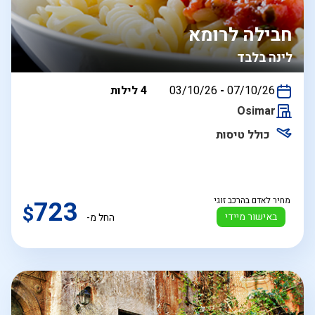
חבילה לרומא
לינה בלבד
בין
07/10/26
-
03/10/26
4 לילות
התאריכים,
Osimar
כולל טיסות
מחיר לאדם בהרכב זוגי
723
$
באישור מיידי
החל מ-