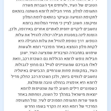
הטובים של העיר, ולעיתים אף העברות משדה
התעופה למלון. מחיר חבילות לרומא משתנה בהתאם
לתקופת הנסיעה ובעיקר בהתאם לרמת המלון
ומיקומו. חשוב לציין כי מחירי המלונות ברומא
נחשבים ליקרים יחסית לאתרים אחרים באירופה, ולכן,
הזמנת לינה במסגרת חבילה יכולה להוזיל את עלות
הנופש. דרך נוספת להוזיל את עלות החבילה היא
לקחת מלון הנמצא באחד מפרברי רומא ולעשות
שימוש בתחבורה הציבורית שמציעה העיר. ישנן
חבילות נופש לרומא הכוללות גם השכרת רכב, וזאת
לאלו מבניכם שמעוניינים לטייל גם מחוץ לגבולות
העיר, במקומות פחות שגרתיים. הכבישים באיטליה
נחשבים לנוחים ביותר, ולכן השכרת רכב כחלק מדיל
לרומא היא אופציה בהחלט טובה ומומלצת.
כשסוגרים דילים חשוב לדעת שהטיסות לרומא
יוצאות מישראל במהלך כל השנה, ונוחתות באחד
משני שדות התעופה הסמוכים לעיר. נמל התעופה
המרכזי של רומא הוא זה הקרוי בשמו החדש