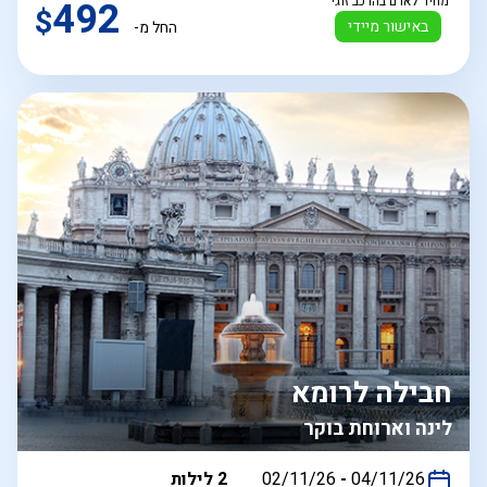
מחיר לאדם בהרכב זוגי
492
$
באישור מיידי
החל מ-
חבילה לרומא
לינה וארוחת בוקר
בין
04/11/26
-
02/11/26
2 לילות