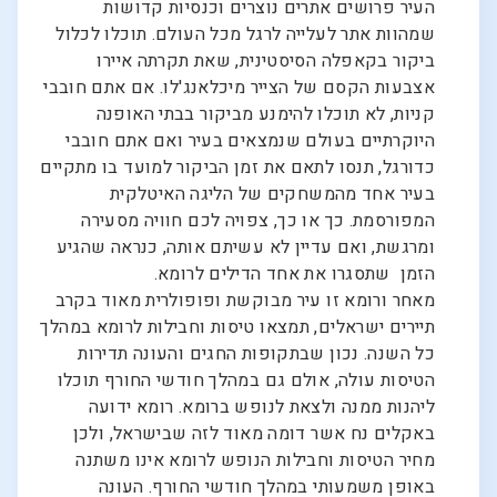
העיר פרושים אתרים נוצרים וכנסיות קדושות
שמהוות אתר לעלייה לרגל מכל העולם. תוכלו לכלול
ביקור בקאפלה הסיסטינית, שאת תקרתה איירו
אצבעות הקסם של הצייר מיכלאנג'לו. אם אתם חובבי
קניות, לא תוכלו להימנע מביקור בבתי האופנה
היוקרתיים בעולם שנמצאים בעיר ואם אתם חובבי
כדורגל, תנסו לתאם את זמן הביקור למועד בו מתקיים
בעיר אחד מהמשחקים של הליגה האיטלקית
המפורסמת. כך או כך, צפויה לכם חוויה מסעירה
ומרגשת, ואם עדיין לא עשיתם אותה, כנראה שהגיע
הזמן שתסגרו את אחד הדילים לרומא.
מאחר ורומא זו עיר מבוקשת ופופולרית מאוד בקרב
תיירים ישראלים, תמצאו טיסות וחבילות לרומא במהלך
כל השנה. נכון שבתקופות החגים והעונה תדירות
הטיסות עולה, אולם גם במהלך חודשי החורף תוכלו
ליהנות ממנה ולצאת לנופש ברומא. רומא ידועה
באקלים נח אשר דומה מאוד לזה שבישראל, ולכן
מחיר הטיסות וחבילות הנופש לרומא אינו משתנה
באופן משמעותי במהלך חודשי החורף. העונה