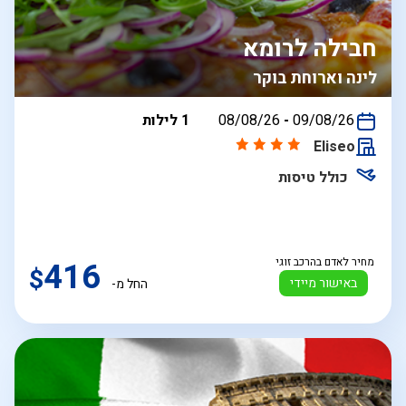
חבילה לרומא
לינה וארוחת בוקר
בין
09/08/26
-
08/08/26
1 לילות
התאריכים,
Eliseo
כולל טיסות
מחיר לאדם בהרכב זוגי
416
$
באישור מיידי
החל מ-