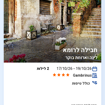
חבילה לרומא
לינה וארוחת בוקר
בין
19/10/26
-
17/10/26
2 לילות
התאריכים,
Gambrinus
כולל טיסות