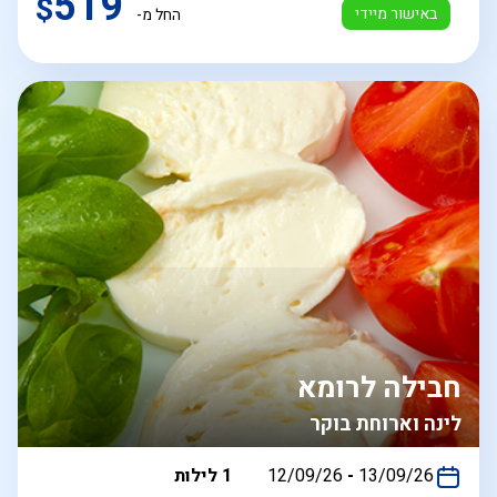
519
$
באישור מיידי
החל מ-
חבילה לרומא
לינה וארוחת בוקר
בין
13/09/26
-
12/09/26
1 לילות
התאריכים,