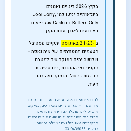
בקיץ 2026 דיג׳יים ואמנים
בינלאומיים יגיעו כמו Joel Corry,
Belters Only ו-Gaskin שמופיעים
באירועים לאורך עונת הקיץ.
ב
-21-23 באוגוסט
יתקיים פסטיבל
הטעמים המסורתיים של איה נאפה -
שלושה ימים המוקדשים למטבח
הקפריסאי המסורתי, עם טעימות,
הדגמות בישול ומוזיקה חיה במרכז
העיר.
לוח האירועים באיה נאפה מתעדכן ומתפרסם
מדי שנה, וייתכנו שינויים בתאריכים, במיקום
או ביטולים. מומלץ לבדוק את הפרטים
המדויקים סמוך למועד הנסיעה מול הגורמים
המקומיים ו/או מול נציגי איילה נסיעות
בטלפון 03-9436055.