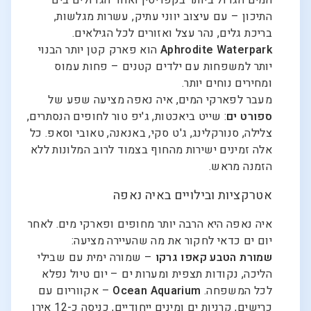
התיכון – עם עיצוב יווני עתיק, עשרות מגלשות,
בריכת גלים, נהר עצל ואזורים לכל הגילאים.
Aphrodite Waterpark
הוא פארק קטן יותר הבנוי
יותר למשפחות עם ילדים קטנים – פחות עמוס
ומחירים נוחים יותר.
מעבר לפארקי המים, איה נאפה מציעה שפע של
ספורט ים
: שייט ביאכטות, ג'יפ טור לחופים הנסתרים,
צלילה, סנורקלינג, ג'ט סקי, באנאנה, טאובי וסאפ. כל
אלה זמינים ישירות מהחוף בצמוד לרוב המלונות ללא
הזמנה מראש.
אטרקציות ובילויים באיה נאפה
איה נאפה היא הרבה יותר מחופים ופארקי מים. לאחר
יום ים כדאי לחקור את מה שהעיירה מציעה:
שמורת הטבע קאפו גרקו
– שמורה ימית עם שבילי
הליכה, נקודות תצפית ומערות ים – יום טיול נפלא
לכל המשפחה.
Ocean Aquarium
– אקווריום עם
כרישים, קרניות ים ומינים ייחודיים, כניסה כ-12 אירו