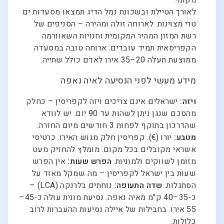
לאורך הטיילת ובשכונת נמל הדיג תמצאו מסעדות ים
טרי מצוינות. לארוחה זולה ומהירה – הסניפים של
רשת המזון המהיר המקומית וחנויות השאוורמה
הקפריסאית תמיד עובדים. ארוחה טובה במסעדה
ממוצעת תעלה 20–35 אירו לאדם כולל שתייה.
מידע מעשי לפני הנסיעה לאיה נאפה
ויזה:
ישראלים אינם צריכים ויזה לקפריסין – כחלק
מהסכם שנגן ניתן לשהות עד 90 יום. יש לוודא
שהדרכון בתוקף לפחות 3 חודשים מיום החזרה.
מטבע:
יורו (€). קפריסין חלק מגוש האירו. כרטיסי
אשראי מקובלים בכל מקום. מומלץ להחזיק מעט
מזומן לשווקים ולמוניות.
הפרש שעות:
אין הפרש
שעות בין ישראל לקפריסין – מה שמקל מאוד על
הסתגלות.
שדה התעופה:
נוחתים בלרנקה (LCA) –
כ-35–40 ק"מ מאיה נאפה. נסיעת מונית עולה כ-45–
55 אירו. בחבילות של איילה נסיעות ההעברות לרוב
כלולות.