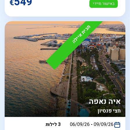
549
€
באישור מיידי
מבית איילה
איה נאפה
חצי פנסיון
בין
09/09/26
-
06/09/26
3 לילות
התאריכים,