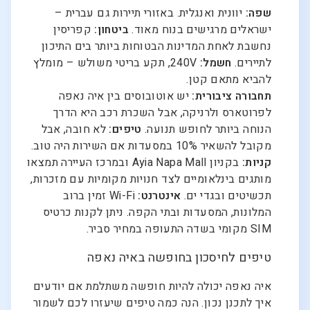
שפה:
יוונית ואנגלית. באזורי תיירות גם עברית –
ישראלים מרגישים בנוח מאוד.
ביטחון:
קפריסין
נחשבת לאחת המדינות הבטוחות ביותר בים התיכון
לתיירים.
חשמל:
240V, תקע בריטי משולש – מומלץ
להביא מתאם קטן.
תחבורה ציבורית:
יש אוטובוסים בין איה נאפה
לפרוטארס ולרניקה, אבל השכרת רכב היא הדרך
הנוחה ביותר לחופש תנועה.
טיפים:
לא חובה, אבל
מקובל להשאיר 10% במסעדות אם השירות היה טוב.
קניות:
בקניון Ayia Napa Mall ובמרכז העיירה תמצאו
מותגים בינלאומיים לצד חנויות מקומיות עם מזכרות,
תכשיטים ובגדי ים.
אינטרנט:
Wi-Fi זמין ברוב
המלונות, המסעדות ובתי הקפה. ניתן לקנות כרטיס
SIM מקומי בשדה התעופה במחיר סביר.
טיפים לחיסכון בחופשה באיה נאפה
איה נאפה יכולה להיות חופשה משתלמת אם יודעים
איך לתכנן נכון. הנה כמה טיפים שיעזרו לכם לשמור