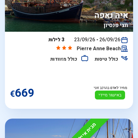
איה נאפה
חצי פנסיון
בין
26/09/26
-
23/09/26
3 לילות
התאריכים,
Pierre Anne Beach
כולל טיסות
כולל מזוודות
מחיר לאדם בהרכב זוגי
669
€
באישור מיידי
מבית איילה