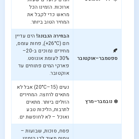
ארוכות. הזמינו הכל
מראש כדי לקבל את
המחיר הטוב ביותר.
הבחירה הנבונה!
הים עדיין
חם (26°C+), פחות עומס,
🍂
מחירים נמוכים ב-20–
ספטמבר–אוקטובר
30% לעומת אוגוסט.
פארקי המים פתוחים עד
אוקטובר.
נעים (15–20°C) אבל לא
מתאים לרחצה. המחירים
❄️ נובמבר–מרץ
הזולים ביותר. מתאים
לתרבות, הליכות טבע
ואוכל – לא לחופשת ים.
פסח, סוכות, שבועות –
עמוס מאוד לכן הזמינו