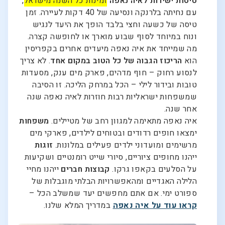
טיסות ישירות לאיה נאפה
זמינות כל השנה מישראל
,
עם נחיתה בלרנקה ונסיעה של 40 דקות לעיירה. זמן
טיסה של כשעה וחצי בלבד הופך את היעד לנגיש
ונוח במיוחד לסוף שבוע מוארך או לחופשה קצרה.
מה שמייחד את איה נאפה מיעדים אחרים בקפריסין
הוא
הריכוז הגבוה של כל הטוב במקום אחד
. לא צריך
לנסוע רחוק – חוף מדהים, פארק מים ענק, מסעדות
טובות ובידור לילי – הכל במרחק הליכה. זו הסיבה
שמשפחות ישראליות רבות חוזרות לאיה נאפה שנה
אחר שנה.
איה נאפה מתאימה למגוון רחב של מטיילים.
משפחות
ימצאו חופים רדודים ובטוחים לילדים, פארקי מים
מרשימים ומועדוני ילדים פעילים במלונות.
זוגות
ייהנו מחופים ציוריים, סיורי שייט רומנטיים ושקיעות
על הסלעים בקאפו גרקו.
קבוצות חברים
ייהנו מחיי
הלילה האגדיים ומהאפשרויות הבלתי מוגבלות של
ספורט ימי. אם אתם מחפשים יעד שמשלב הכל –
קראו עוד על איה נאפה
במדריך המלא שלנו.