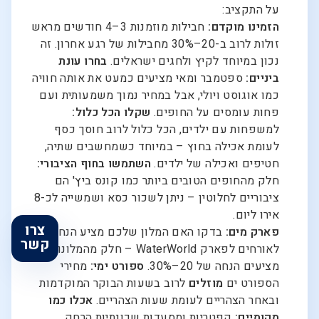
על התקציב:
הזמינו מוקדם:
חבילות מוזמנות 3–4 חודשים מראש
זולות לרוב ב-20–30% מחבילות של רגע אחרון. זה
נכון במיוחד לקיץ ולחגים ישראלים.
בחרו עונת
ביניים:
ספטמבר ומאי מציעים כמעט את אותה חוויה
כמו אוגוסט ויולי, אבל במחיר נמוך משמעותית ועם
פחות עומסים על החופים.
שקלו הכל כלול:
למשפחות עם ילדים, הכל כלול לרוב חוסך כסף
לעומת אכילה בחוץ – במיוחד כשמחשבים שתיה,
חטיפים ואכילה של ילדים.
השתמשו בחוף הציבורי:
חלק מהחופים הטובים ביותר כמו קונס ביץ' הם
ציבוריים לחלוטין – ניתן לשכור כסא ושמשייה לכ-8
אירו ליום.
צרו
פארק מים:
בדקו האם המלון שלכם מציע הנחה
קשר
לאורחים לפארק WaterWorld – חלק מהמלונות
מציעים הנחה של 20–30%.
ספורט ימי:
מחירי
הספורט ים
מוזלים
לרוב בשעות הבוקר המוקדמות
ובאחר הצהריים לעומת שעות הצהריים.
אכלו כמו
מקומיים:
קפטריות ומסעדות שכונתיות הרחק