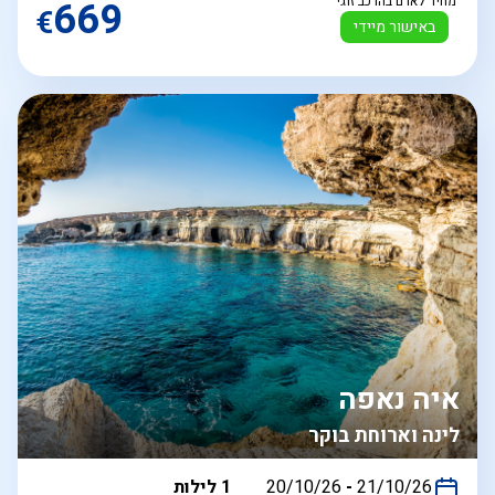
מחיר לאדם בהרכב זוגי
669
€
באישור מיידי
איה נאפה
לינה וארוחת בוקר
בין
21/10/26
-
20/10/26
1 לילות