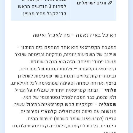
🎉 חגים ישראלים
לפחות 3 חודשים מראש
כדי לקבל מחיר מצויין.
האוכל באיה נאפה – מה לאכול ואיפה
המטבח הקפריסאי הוא אחד המהנים בים התיכון –
שילוב של השפעות יווניות, טורקיות ובריטיות שיוצר
משהו ייחודי ומיוחד.
מזה
הוא מנה משותפת
קפריסאית קלאסית – צלחות קטנות של ממרחים,
גבינות, ירקות צלויים ומנות בשר שמגיעות לשולחן
ברצף. ארוחה שמחה וטעימה שמתאימה לכל הגילאים.
חלומי
– גבינה קפריסאית ייחודית שנצלית על הגריל
ולא נמסה, כבר הפכה לסמל גסטרונומי של האי.
שפתליה
– נקניקיות כבש קפריסאיות בתיבול עשיר,
מוגשות עם פיתה ופטרוזיליה.
קלמארי
ופירות ים
טריים (למי שאינו שומר כשרות) ישירות מהים.
קינוחים:
גלידת לוקומדס, זלאבייה קפריסאית ולוקום
מקומי.