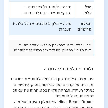
הכל
טיסה + לינה + כל הארוחות +
כלול
משקאות – הכי נוח למשפחות
חבילת
טיסה + מלון 5 כוכבים + הכל כלול +
פרימיום
העברות
*חשוב לדעת:
יש להתעדכן מול נציג
איילה נסיעות
לגבי הפירוט המדויק ומה כלול בכל חבילה לפני ההזמנה.
מלונות מומלצים באיה נאפה
איה נאפה מציעה מגוון רחב של מלונות – מריזורטים
יוקרתיים על קו הים ועד למלונות בוטיק אינטימיים
במרכז העיירה. הבחירה תלויה בסוג החופשה שאתם
מחפשים ובגיל הנוסעים.
Nissi Beach Resort
הוא המלון האיקוני של איה
נאפה – ממוקם ישירות על חוף נסי ביץ' המפורסם