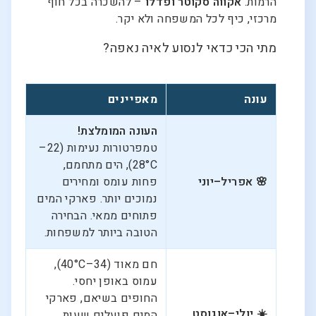
הרמות.
אקווה סקוטר ופדלו
– להשכרה בכל חוף
מרכזי, כיף לכל המשפחה ולא יקר.
מתי הכי כדאי לנסוע לאיה נאפה?
עונה
מאפיינים
העונה המומלצת!
טמפרטורות נעימות (22–
28°C), הים מתחמם,
🌸 אפריל–יוני
פחות עומס ומחירים
נמוכים יותר. פארקי המים
פתוחים ממאי. הבחירה
הטובה ביותר למשפחות.
חם מאוד (34–40°C),
עמוס באופן יחסי.
החופים בשיאם, פארקי
☀️ יולי–אוגוסט
המים פועלים שעות