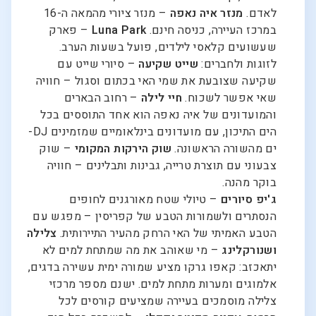
לאדם.
מנזר איה נאפה
– מנזר ציורי מהמאה ה-16
במרכז העיירה, כניסה חינם.
Luna Park
– פארק
שעשועים קלאסי לילדים, פועל בשעות הערב.
לזוגות ולחברים:
שייט שקיעה
– סיורי שייט עם
שקיעה שצובעת את שמי האי בכתום וסגול – חוויה
שאי אפשר לשכוח.
חיי לילה
– רחוב הבארים
והמועדונים של איה נאפה הוא אחד התוססים בכל
הים התיכון, עם מועדונים בינלאומיים שמזמינים DJ-
ים מהשורה הראשונה.
שוק הירקות המקומי
– שוק
צבעוני עם תוצרת טרייה, גבינות ותבלינים – חוויה
בוקר מהנה.
ג'יפ סיורים
– טיולי שטח מאורגנים לחופים
הנסתרים ולשמורות הטבע של קפריסין – מפגש עם
הטבע האמיתי של האי הרחק מהעיר התיירותית.
צלילה
ושנורקלינג
– מי שאוהב את מה שמתחת למים לא
יתאכזב: קאפו גרקו מציע שמורה ימית עשירה בדגים,
אלמוגים ומערות מתחת למים. ישנם מספר מרכזי
צלילה מוסמכים בעיירה שמציעים קורסים לכל