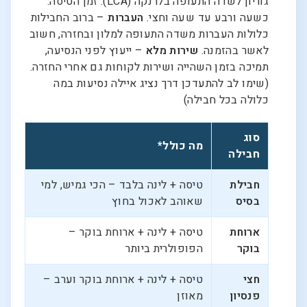
גוריון לשדה התעופה בלרנקה (LCA). זמן הטיסה:
כשעה ורבע עד שעה וחצי.
העברות
– ברוב החבילות
כלולות העברות משדה התעופה למלון ובחזרה, חשוב
לאשר בהזמנה.
שירות מלא
– ייעוץ לפני הנסיעה,
תמיכה בזמן השהייה ושירות לקוחות גם אחרי החזרה.
(שימו לב להתעדכן דרך נציג איילה נסיעות במה
כלולה בכל חבילה)
סוג
מה כולל*
חבילה
חבילת
טיסה + לינה בלבד – הכי גמיש, למי
בסיס
שאוהב לאכול בחוץ
ארוחת
טיסה + לינה + ארוחת בוקר –
בוקר
הפופולרית ביותר
חצי
טיסה + לינה + ארוחת בוקר וערב –
פנסיון
מאוזן