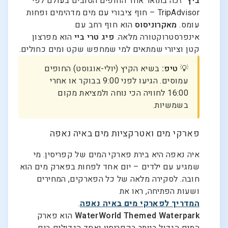
ביץ'
זכה בתואר אחד החופים הטובים בעולם לפי
TripAdvisor – חוף ציבורי עם מים מדהימים ופחות
עומס.
מאקרוניסוס
הוא חוף רחב עם
אינפרסטרוקטורה מלאה.
פיג טרי ביי
הוא מפרצון
קטן וציורי שמתאים למי שמחפש שקט ומים כחולים.
💡
טיפ:
בשיא הקיץ (יולי-אוגוסט) החופים
עמוסים. הגיעו לפני 9:00 בבוקר או אחרי
16:00 לחוויה הכי נוחה ולמציאת מקום
בשמשיות.
פארקי מים ואטרקציות מים באיה נאפה
איה נאפה היא בירת פארקי המים של קפריסין. מי
שמגיע עם ילדים – יום אחד לפחות בפארק מים הוא
חובה. לסקירה מלאה של כל הפארקים, המחירים
ושעות הפתיחה, ראו את
המדריך לפארקי מים באיה נאפה
.
WaterWorld Themed Waterpark
הוא פארק
המים הגדול ביותר בקפריסין ואחד הגדולים בים