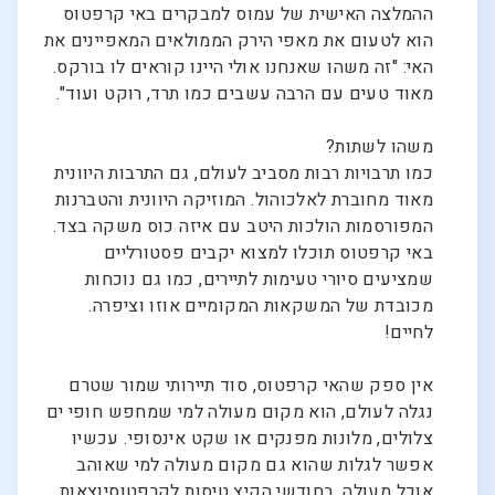
ההמלצה האישית של עמוס למבקרים באי קרפטוס
הוא לטעום את מאפי הירק הממולאים המאפיינים את
האי: "זה משהו שאנחנו אולי היינו קוראים לו בורקס.
מאוד טעים עם הרבה עשבים כמו תרד, רוקט ועוד".
משהו לשתות?
כמו תרבויות רבות מסביב לעולם, גם התרבות היוונית
מאוד מחוברת לאלכוהול. המוזיקה היוונית והטברנות
המפורסמות הולכות היטב עם איזה כוס משקה בצד.
באי קרפטוס תוכלו למצוא יקבים פסטורליים
שמציעים סיורי טעימות לתיירים, כמו גם נוכחות
מכובדת של המשקאות המקומיים אוזו וציפרה.
לחיים!
אין ספק שהאי קרפטוס, סוד תיירותי שמור שטרם
נגלה לעולם, הוא מקום מעולה למי שמחפש חופי ים
צלולים, מלונות מפנקים או שקט אינסופי. עכשיו
אפשר לגלות שהוא גם מקום מעולה למי שאוהב
אוכל מעולה. בחודשי הקיץ טיסות לקרפטוסיוצאות