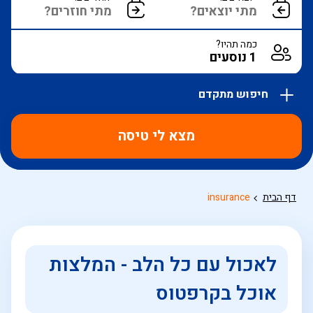
כמה תהיו?
חיפוש מתקדם
אפשרויות
החיפוש
מצא לי טיסה
הנוספות
מוצגות
לפני
הכפתור
דף הבית
insurance
לאכול עם כל הלב - המלצות
אוכל בקרפטוס