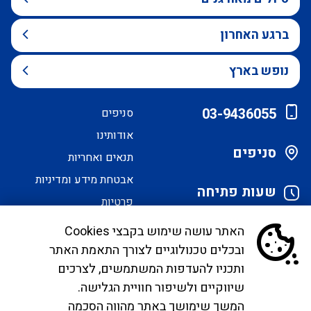
ברגע האחרון
נופש בארץ
03-9436055
סניפים
אודותינו
סניפים
תנאים ואחריות
אבטחת מידע ומדיניות
שעות פתיחה
פרטיות
הסדרי נגישות
האתר עושה שימוש בקבצי Cookies
ובכלים טכנולוגיים לצורך התאמת האתר
לקוחות יקרים, בימים אלו אנו נערכים ליישם את
ותכניו להעדפות המשתמשים, לצרכים
הנחיית הממונה בדבר פרסום אישור טיסות שכר ע"י
שיווקיים ולשיפור חוויית הגלישה.
רשות התעופה. עד להטמעה מלאה של היישום ניתן
המשך שימושך באתר מהווה הסכמה