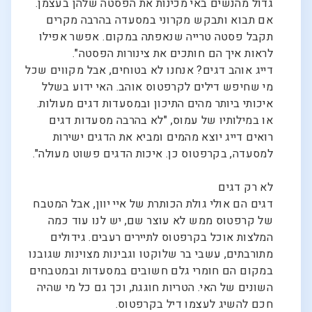
גדול מהנשים באי מכינות את הפסטה שלהן בעצמן.
אם תבוא ותבקש מקרוני במסעדה בהרבה מקרים
תקבל פסטה טרייה שנאפתה במקום. אפשר אפילו
לראות איך הם חותכים את צינורות הפסטה".
דייג אוהב דגים? אנחנו לא בטוחים, אבל מקווים שכל
מי שחיפש דילים לקרפטוס אוהב. האי ידוע בשלל
איכותי ביותר מהים התיכון ובמסעדות דגים מעולות.
או במילותיו של עמוס, "לא בהרבה מסעדות דגים
רואים דייג יוצא מהמים ומביא את הדגים ישירות
למסעדה, בקרפטוס כן. איכות הדגים פשוט מעולה".
לא רק דגים
דגים הם אולי גולת הכותרת של איי יוון, אבל המטבח
של קרפטוס ממש לא עוצר שם, יש לנו עוד כמה
המלצות אוכל בקרפטוס לתיירים רעבים. גידולים
מתורבתים, עשבי בר שלוקטו וגבינות מצוינות שגובנו
במקום הם חומרי גלם חשובים במסעדות ובמטבחים
השונים של האי. הטריות חוגגת, וכך גם כל מי שהיה
חכם להשיג לעצמו דיל בקרפטוס.