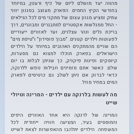
מהווה יעד מושלם ליום של כיף ורענון, במיוחד
בחודשי הקיץ החמים. הפארק מעוצב בסגנון יווני
עתיק ומציע מגוון עצום של מתקני מים לכל הגילאים
- החל ממגלשות אקסטרים למתבגרים ומבוגרים, דרך
בריכת גלים ונהר עצלנים, ועד לאזורים ייעודיים
לפעוטות וילדים קטנים. "מבוך פוסידון" ו"טיפת מים"
הם שניים מהמתקנים האהובים במיוחד על הילדים
הישראלים. בפארק תוכלו למצוא גם מסעדות,
קיוסקים ופינות פיקניק, כך שניתן לבלות בו יום
שלם. כאשר אתם מזמינים חבילות נופש ללרנקה,
כדאי לבדוק אם ניתן לשלב גם כרטיסים לפארק
המים במחיר מוזל.
מה לעשות בלרנקה עם ילדים - המרינה וטיולי
שייט
המרינה של לרנקה היא אחד האזורים היפים
והתוססים בעיר, המציעה חוויה ייחודית לכל
המשפחה. הילדים יתלהבו מהאפשרות לצאת לשייט