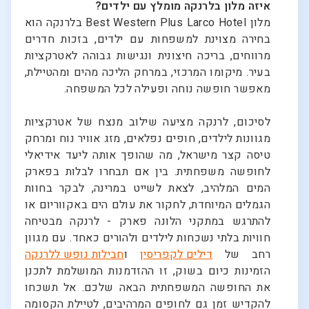
איזה מלון בלרנקה מומלץ עם ילדים?
מלון Best Western Plus Larco Hotel בלרנקה הוא
בחירה מצוינת למשפחות עם ילדים, בזכות חדרים
מרווחים, בריכה חיצונית ונגישות גבוהה לאטרקציות
בעיר. מיקומו המרכזי, במרחק הליכה מהים ומהטיילת,
מאפשר חופשה נוחה ופעילה לכל המשפחה.
לסיכום, לרנקה מציעה שילוב מנצח של אטרקציות
מגוונות לילדים, חופים נפלאים, מזג אוויר נוח ומרחק
טיסה קצר מישראל, מה שהופך אותה ליעד אידיאלי
לחופשה משפחתית. בין אם תבחרו לבלות בפארק
המים המלהיב, לצאת לשייט במרינה, לבקר בחוות
הגמלים המיוחדת, לחקור את עולם הים באקווריום או
להתרגש במתקני הלונה פארק - לרנקה מבטיחה
חוויות בלתי נשכחות לילדים ולהורים כאחד. עם מגוון
רחב של
דילים לקפריסין
ו
חבילות נופש ללרנקה
הזמינות כיום בשוק, זו ההזדמנות המושלמת לתכנן
את החופשה המשפחתית הבאה שלכם. אל תשכחו
להקדיש זמן גם לחופים המרהיבים, לטיילת הקסומה