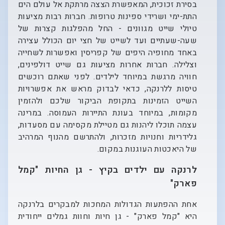
בסירת זכוכית, המאפשרת הצצה מרתקת אל עולם הים
התת-ימי ושרידי ספינות טרופות. חברות רבות מציעות
טיולי שייט מגוונים - החל מהפלגות קצרות של
שעה-שעתיים ועד לשייט של חצי יום הכולל עצירה
באחד מחופיה היפים של קפריסין ואפשרות לשחייה
וצלילה. חברות אחרות מציעות גם שייט דולפינים,
חוויה מרגשת במיוחד לילדים. לפני שאתם רוכשים
טיסות ללרנקה, כדאי לבדוק מראש את אפשרויות
השייט הזמינות בתקופת הביקור שלכם ולהזמין
מקומות, במיוחד בעונת התיירות העמוסה. במרינה
עצמה תוכלו ליהנות גם מטיילת מקסימה עם מסעדות,
גלידריות וחנויות מזכרות, ולהתרשם מהנוף המרהיב
של היאכטות העוגנות במקום.
לרנקה עם ילדים בקיץ - גן החיות "קמל
פארק"
אחת ההפתעות הגדולות המחכות למבקרים בלרנקה
היא "קמל פארק" - גן חיות וחוות גמלים ייחודית