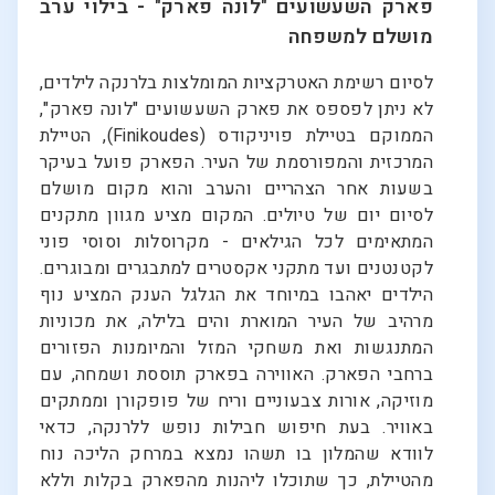
פארק השעשועים "לונה פארק" - בילוי ערב
מושלם למשפחה
לסיום רשימת האטרקציות המומלצות בלרנקה לילדים,
לא ניתן לפספס את פארק השעשועים "לונה פארק",
הממוקם בטיילת פויניקודס (Finikoudes), הטיילת
המרכזית והמפורסמת של העיר. הפארק פועל בעיקר
בשעות אחר הצהריים והערב והוא מקום מושלם
לסיום יום של טיולים. המקום מציע מגוון מתקנים
המתאימים לכל הגילאים - מקרוסלות וסוסי פוני
לקטנטנים ועד מתקני אקסטרים למתבגרים ומבוגרים.
הילדים יאהבו במיוחד את הגלגל הענק המציע נוף
מרהיב של העיר המוארת והים בלילה, את מכוניות
המתנגשות ואת משחקי המזל והמיומנות הפזורים
ברחבי הפארק. האווירה בפארק תוססת ושמחה, עם
מוזיקה, אורות צבעוניים וריח של פופקורן וממתקים
באוויר. בעת חיפוש חבילות נופש ללרנקה, כדאי
לוודא שהמלון בו תשהו נמצא במרחק הליכה נוח
מהטיילת, כך שתוכלו ליהנות מהפארק בקלות וללא