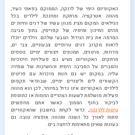
האקווריום הימי של לרנקה, הממוקם בפאתי העיר,
מהווה אטרקציה מרתקת ומחנכת לילדים בכל
הגילאים. המקום מציג מגוון עשיר של דגים וחיות ים
מהים התיכון ומימיה של קפריסין, בתוך סביבה
המדמה את בית הגידול הטבעי שלהם. הילדים יוכלו
לראות מקרוב דגים טרופיים צבעוניים, צבי ים,
מדוזות, סרטנים, תמנונים ויצורים ימיים נוספים
מרתקים. האקווריום מציע גם פעילויות חינוכיות
והסברים על הסביבה הימית והחשיבות של שמירה
עליה. במקום יש גם חנות מזכרות עם פריטים
הקשורים לים וליצורים ימיים, שבוודאי תקסום
לילדים. האקווריום אינו גדול במיוחד, לכן הוא מהווה
פעילות מושלמת לשעות הצהריים החמות או כתוספת
לביקור בחוף הסמוך. כאשר אתם מחפשים
טיסות ללרנקה
, כדאי לקחת בחשבון שהאקווריום
פתוח לאורך כל השנה ומהווה אופציה טובה גם
בעונות שאינן מתאימות לרחצה בים.