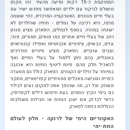
הממוקמת כ-15 דקות נסיעה מהעיר. זהו מקום
מושלם לביקור עם ילדים המאפשר מפגש ישיר עם
בעלי חיים מגוונים. האטרקציה המרכזית, כפי ששמה
מרמז, היא רכיבה על גמלים - חוויה שהילדים לא
ישכחו במהרה. בנוסף לגמלים, הפארק מציע מגוון
רחב של בעלי חיים אחרים כמו סוסים, חמורים, פוני,
עזים, כבשים, ציפורים אקזוטיות ואפילו קנגורואים
וצבים ענקיים. הפארק מציע סיורים מודרכים
באנגלית, בהם ניתן ללמוד על בעלי החיים ואף
להאכיל חלק מהם. פינת ליטוף החיות היא אהובה
במיוחד על הילדים הקטנים. הפארק כולל גם מסעדה
כפרית המגישה מאכלים מסורתיים קפריסאיים, מתקני
משחק וצל רב, מה שהופך אותו למקום נעים לבילוי
גם בימי הקיץ החמים. בעת חיפוש דילים לקפריסין,
כדאי לבדוק אם ישנן הנחות או חבילות משולבות
הכוללות כניסה לפארק.
האקווריום הימי של לרנקה - חלון לעולם
התת-ימי