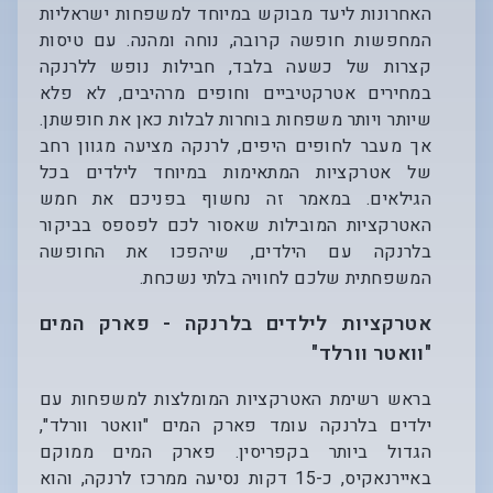
האחרונות ליעד מבוקש במיוחד למשפחות ישראליות
המחפשות חופשה קרובה, נוחה ומהנה. עם טיסות
קצרות של כשעה בלבד, חבילות נופש ללרנקה
במחירים אטרקטיביים וחופים מרהיבים, לא פלא
שיותר ויותר משפחות בוחרות לבלות כאן את חופשתן.
אך מעבר לחופים היפים, לרנקה מציעה מגוון רחב
של אטרקציות המתאימות במיוחד לילדים בכל
הגילאים. במאמר זה נחשוף בפניכם את חמש
האטרקציות המובילות שאסור לכם לפספס בביקור
בלרנקה עם הילדים, שיהפכו את החופשה
המשפחתית שלכם לחוויה בלתי נשכחת.
אטרקציות לילדים בלרנקה - פארק המים
"וואטר וורלד"
בראש רשימת האטרקציות המומלצות למשפחות עם
ילדים בלרנקה עומד פארק המים "וואטר וורלד",
הגדול ביותר בקפריסין. פארק המים ממוקם
באיירנאקיס, כ-15 דקות נסיעה ממרכז לרנקה, והוא