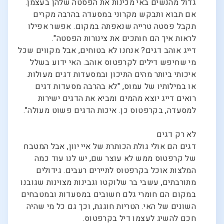
גדול מהנשים באי מכינות את הפסטה שלהן בעצמן.
אם תבוא ותבקש מקרוני במסעדה בהרבה מקרים
תקבל פסטה טרייה שנאפתה במקום. אפשר אפילו
לראות איך הם חותכים את צינורות הפסטה".
דייג אוהב דגים? אנחנו לא בטוחים, אבל מקווים שכל
מי שחיפש דילים לקרפטוס אוהב. האי ידוע בשלל
איכותי ביותר מהים התיכון ובמסעדות דגים מעולות.
או במילותיו של עמוס, "לא בהרבה מסעדות דגים
רואים דייג יוצא מהמים ומביא את הדגים ישירות
למסעדה, בקרפטוס כן. איכות הדגים פשוט מעולה".
לא רק דגים
דגים הם אולי גולת הכותרת של איי יוון, אבל המטבח
של קרפטוס ממש לא עוצר שם, יש לנו עוד כמה
המלצות אוכל בקרפטוס לתיירים רעבים. גידולים
מתורבתים, עשבי בר שלוקטו וגבינות מצוינות שגובנו
במקום הם חומרי גלם חשובים במסעדות ובמטבחים
השונים של האי. הטריות חוגגת, וכך גם כל מי שהיה
חכם להשיג לעצמו דיל בקרפטוס.