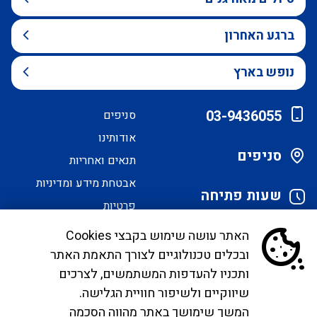
ברגע האחרון
נופש בארץ
03-9436055
סניפים
אודותינו
סניפים
תנאים ואחריות
אבטחת מידע ומדיניות
שעות פתיחה
פרטיות
הסדרי נגישות
האתר עושה שימוש בקבצי Cookies
ובכלים טכנולוגיים לצורך התאמת האתר
לקוחות יקרים, בימים אלו אנו נערכים ליישם את
ותכניו להעדפות המשתמשים, לצרכים
הנחיית הממונה בדבר פרסום אישור טיסות שכר ע"י
שיווקיים ולשיפור חוויית הגלישה.
רשות התעופה. עד להטמעה מלאה של היישום ניתן
המשך שימושך באתר מהווה הסכמה