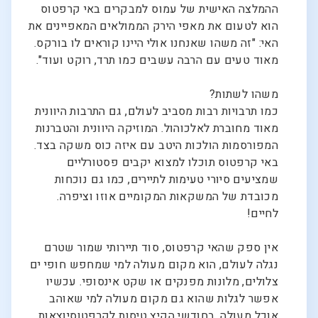
ההמלצה האישית של עמוס למבקרים באי קרפטוס
הוא לטעום את מאפי הירק הממולאים המאפיינים את
האי: "זה משהו שאנחנו אולי היינו קוראים לו בורקס.
מאוד טעים עם הרבה עשבים כמו תרד, רוקט ועוד".
משהו לשתות?
כמו תרבויות רבות מסביב לעולם, גם התרבות היוונית
מאוד מחוברת לאלכוהול. המוזיקה היוונית והטברנות
המפורסמות הולכות היטב עם איזה כוס משקה בצד.
באי קרפטוס תוכלו למצוא יקבים פסטורליים
שמציעים סיורי טעימות לתיירים, כמו גם נוכחות
מכובדת של המשקאות המקומיים אוזו וציפרה.
לחיים!
אין ספק שהאי קרפטוס, סוד תיירותי שמור שטרם
נגלה לעולם, הוא מקום מעולה למי שמחפש חופי ים
צלולים, מלונות מפנקים או שקט אינסופי. עכשיו
אפשר לגלות שהוא גם מקום מעולה למי שאוהב
אוכל מעולה. בחודשי הקיץ טיסות לקרפטוסיוצאות