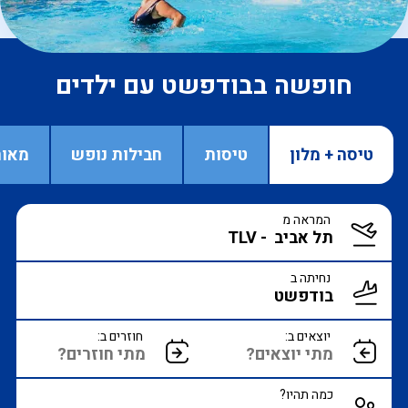
חופשה בבודפשט עם ילדים
טיסה + מלון
טיסות
חבילות נופש
מאור
המראה מ
נחיתה ב
יוצאים ב:
חוזרים ב:
כמה תהיו?