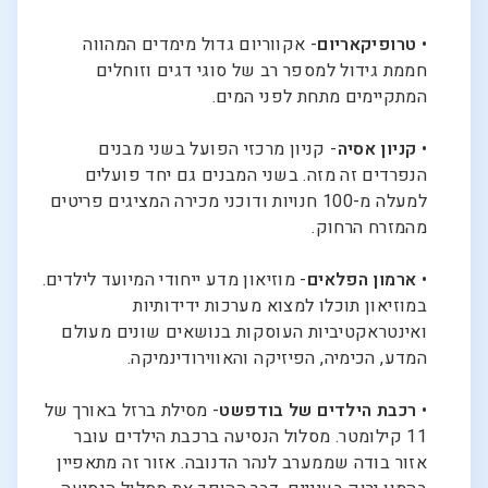
•
טרופיקאריום
- אקווריום גדול מימדים המהווה
חממת גידול למספר רב של סוגי דגים וזוחלים
המתקיימים מתחת לפני המים.
•
קניון אסיה
- קניון מרכזי הפועל בשני מבנים
הנפרדים זה מזה. בשני המבנים גם יחד פועלים
למעלה מ-100 חנויות ודוכני מכירה המציגים פריטים
מהמזרח הרחוק.
•
ארמון הפלאים
- מוזיאון מדע ייחודי המיועד לילדים.
במוזיאון תוכלו למצוא מערכות ידידותיות
ואינטראקטיביות העוסקות בנושאים שונים מעולם
המדע, הכימיה, הפיזיקה והאווירודינמיקה.
•
רכבת הילדים של בודפשט
- מסילת ברזל באורך של
11 קילומטר. מסלול הנסיעה ברכבת הילדים עובר
אזור בודה שממערב לנהר הדנובה. אזור זה מתאפיין