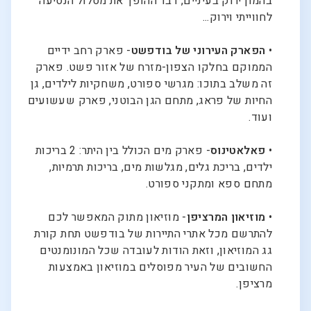
בהמון ירוק בעיניים, דבר ההופך את מסלול הנסיעה
לחווייתי וירוק...
•
הפארק העירוני של בודפשט
- פארק רחב ידיים
הממוקם בחלקו הצפון-מזרח של אזור פשט. פארק
זה משלב בתוכו: מגרשי ספורט, משחקיות לילדים, גן
החיות של פראג, מתחם הגן הבוטני, פארק שעשועים
ועוד.
•
פאלאטינוס
- פארק מים הכולל בין היתר: 2 בריכות
ילדים, בריכת גלים, מגלשות מים, בריכות תרמיות,
מתחם ספא ומתקני ספורט.
•
מוזיאון המרציפן
- מוזיאון מתוק המאפשר לכם
להתרשם מכל אתרי התיירות של בודפשט תחת קורת
גג המוזיאון, וזאת הודות לעובדה שכל המונומנטים
החשובים של העיר מפוסלים במוזיאון באמצעות
מרציפן.