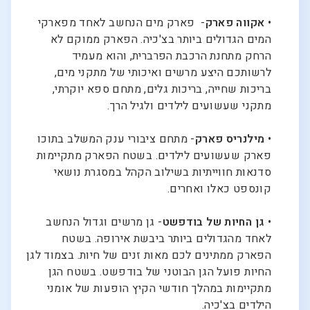
•
אקווה פארק
- פארק מים הנחשב לאחד מפארקי
המים הגדולים ביותר בצ'כיה. הפארק ממוקם לא
הרחק מתחנת הרכבת הפרברית, והוא מעמיד
לרשותכם היצע מרשים ואיכותי של מתקני מים,
בריכות שחייה, בריכות גלים, מתחם ספא יוקרתי,
מתקני שעשועים לילדים ולגיל הרך.
•
מילנריס פארק
- מתחם ציבורי ענק המשלב בתוכו
פארק שעשועים לילדים. בשטח הפארק מתקיימות
סדנאות חווייתיות בשילוב הקהל במסגרת נושאי
קונספט כאלו ואחרים.
•
גן החיות של בודפשט
- גן מרשים וגדול הנחשב
לאחד מהגדולים ביותר ביבשת אירופה. בשטח
הפארק ממתינים לכם מאות זנים של חיות. בצמוד לגן
החיות פועל הגן הבוטני של בודפשט. בשטח הגן
מתקיימות במהלך חודשי הקיץ הופעות של אומני
הילדים בצ'כיה.