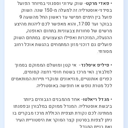
•
פאדי מרקט
- שוק עירוני וססגוני במיוחד הפועל
בסידני-אוסטרליה זה למעלה מ-150 שנה. השוק
פועל בין הימים חמישי עד ראשון החל מהשעה 9
בבוקר ועד 17:00, והוא מאפשר לכם ליהנות מהיצע
מרשים של סחורות צבעוניות בתחום האופנה,
ההנעלה, המזכרות ואפילו הצעצועים. במתחם השוק
פועלים גם דוכני מזון המתמחים בהגשת אוכל רחוב
מסורתי.
•
פיליפ איסלנד
- אי קטן ומושלם הממוקם בסמוך
למלבורן. האי מרכז בשטח חופי רחצה קסומים,
כפרים אותנטיים, מוזיאונים ומוקדי תיירות המותאמים
לכל מטרת נופש או חופשה באוסטרליה.
•
מגדל ריאלטו
- אחד מהמבנים הגבוהים ביותר
ביבשת אוסטרליה. המגדל ממוקם במלבורן ובפסגתו
ממתינה לכם נקודת תצפית הכוללת מרכז מבקרים בו
ניתן לצפות בסרטון קצר הסוקר את היסטוריית העיר
ואת בניית המגדל.