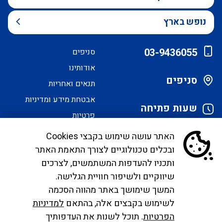
נופש בארץ
03-9436055
סניפים
אודותינו
סניפים
תנאים ואחריות
אבטחת מידע ומדיניות
שעות פתיחה
פרטיות
הסדרי נגישות
האתר עושה שימוש בקבצי Cookies
ובכלים טכנולוגיים לצורך התאמת האתר
לקוחות יקרים, בימים אלו אנו נערכים ליישם את
ותכניו להעדפות המשתמשים, לצרכים
הנחיית הממונה בדבר פרסום אישור טיסות שכר ע"י
שיווקיים ולשיפור חוויית הגלישה.
רשות התעופה. עד להטמעה מלאה של היישום ניתן
המשך שימושך באתר מהווה הסכמה
לפנות לבירורים לכתובת המייל
לשימוש בקבצים אלה, בהתאם
למדיניות
infocc@ayalagroup.co.il
. לצפייה בזכויות הנוסע
הפרטיות
. תוכל לשנות את העדפותיך