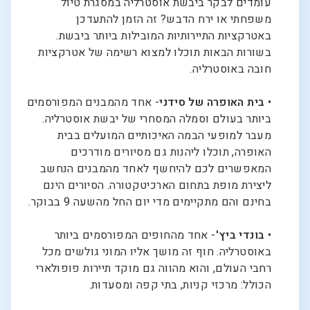
עומדים לבקר ביבשת אוסטרליה במסגרת טיול
משפחתי או ירח הדבש? זה הזמן להתעדכן
באטרקציות התיירותיות המובילות ביותר ביבשת.
בשורות הבאות תוכלו למצוא רשימה של אטרקציות
חובה באוסטרליה.
•
בית האופרה של סידני
- אחד מהמבנים המפורסמים
ביותר בעולם וסמלה המסחרי של יבשת אוסטרליה.
מעבר למופעי הבמה האיכותיים המועלים בבית
האופרה, תוכלו ליהנות גם מסיורים מודרכים
המאפשרים לכם להיחשף לאחד מהמבנים הנחשב
ליצירת מופת בתחום הארכיטקטורה. הסיורים הינם
בחינם והם מתקיימים מדי יום החל מהשעה 9 בבוקר.
•
בונדי ביץ'
- אחד מהחופים המפורסמים ביותר
באוסטרליה. חוף זה מושך אליו המוני גולשים מכל
רחבי העולם, והוא מהווה גם מוקד תיירות פופולארי
הכולל: מרכזי קניות, בתי קפה ומסעדות.