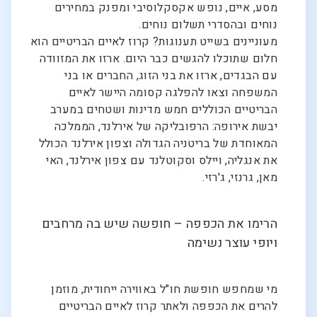
מסע, איים, נופש אקסקלוסיבי ומפנק במחירים
נוחים ובהסדרי תשלום נוחים.
מעוניינים בשייט תענוגות? קרוז לאיים הבריטיים הוא
חלום שתוכלו להגשים כבר היום. ארזו את המזוודה
עם הבגדים, ארזו את בני הזוג, החברים או בני
המשפחה וצאו להפלגה קסומה היישר לאיים
הבריטיים הכוללים חמש מדינות ושטחים במערב
יבשת אירופה: הרפובליקה של אירלנד, הממלכה
המאוחדת של בריטניה הגדולה וצפון אירלנד הכולל
את אנגליה, ויילס וסקוטלנד עם צפון אירלנד, האי
מאן, גרנזי, ג'רזי.
הרימו את הכפפה – חופשה שיש בה מרחבים
ויופי עוצר נשימה
מי שמחפש חופשת חו"ל באווירה ייחודית, מוזמן
להרים את הכפפה ולאתר קרוז לאיים הבריטיים