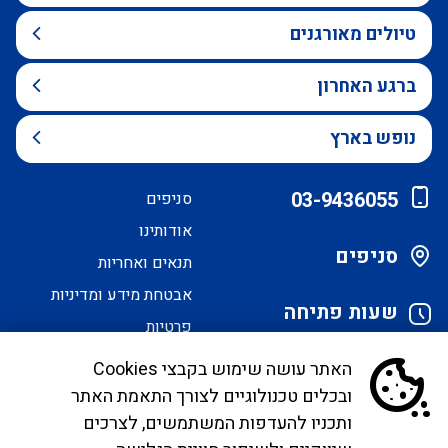
טיולים מאורגנים
ברגע האחרון
נופש בארץ
03-9436055
סניפים
אודותינו
סניפים
תנאים ואחריות
אבטחת מידע ומדיניות
שעות פתיחה
פרטיות
הסדרי נגישות
האתר עושה שימוש בקבצי Cookies
ובכלים טכנולוגיים לצורך התאמת האתר
לקוחות יקרים, בימים אלו אנו נערכים ליישם את
ותכניו להעדפות המשתמשים, לצרכים
הנחיית הממונה בדבר פרסום אישור טיסות שכר ע"י