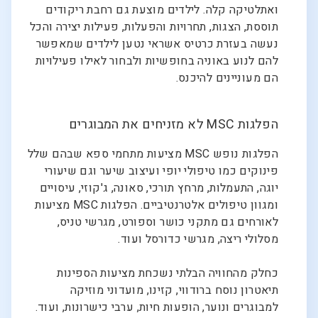
ואתלטיקה קלה. לילדים מוצעת גם רחבת ריקודים
תוססת, הצגות, תחרויות והפעלות, פעילות יצירה והכל
נעשה בעזרת כרטיס אשראי נטען לילדים שמאפשר
להם לנוע באוניה בחופשיות ולבחור לאילו פעילויות
הם מעוניינים להיכנס.
הפלגות MSC לא מזניחים את המבוגרים
הפלגות נופש MSC מציעות מתחמי ספא שבהם שלל
פינוקים כמו טיפולי יופי ועיצוב שיער וגם שיעורי
יוגה, התעמלות, מרחץ תורכי, סאונה, ג'קוזי, עיסויים
ומגוון טיפולים אלטרנטיביים. הפלגות MSC מציעות
לאורחים גם מתקני כושר וספורט, מגרשי טניס,
מסלולי ריצה, מגרשי כדורסל ועוד.
כחלק מהחוויה הבלתי נשכחת מציעות הספינות
תיאטרון נוסח ברודווי, קזינו, מועדוני מוזיקה
למבוגרים ונוער, הופעות חיות, ערבי כישרונות, ועוד.