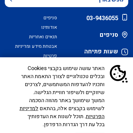
03-9436055
סניפים
אודותינו
סניפים
תנאים ואחריות
אבטחת מידע ומדיניות
שעות פתיחה
פרטיות
הסדרי נגישות
האתר עושה שימוש בקבצי Cookies
ובכלים טכנולוגיים לצורך התאמת האתר
לקוחות יקרים, בימים אלו אנו נערכים ליישם את
ותכניו להעדפות המשתמשים, לצרכים
הנחיית הממונה בדבר פרסום אישור טיסות שכר ע"י
שיווקיים ולשיפור חוויית הגלישה.
רשות התעופה. עד להטמעה מלאה של היישום ניתן
המשך שימושך באתר מהווה הסכמה
לפנות לבירורים לכתובת המייל
לשימוש בקבצים אלה, בהתאם
למדיניות
infocc@ayalagroup.co.il
. לצפייה בזכויות הנוסע
הפרטיות
. תוכל לשנות את העדפותיך
צרו
לפי חוק שרותי תעופה
לחצו כאן
, למידע לנוסע
לחצו
בכל עת דרך הגדרות הדפדפן.
קשר
כאן
.