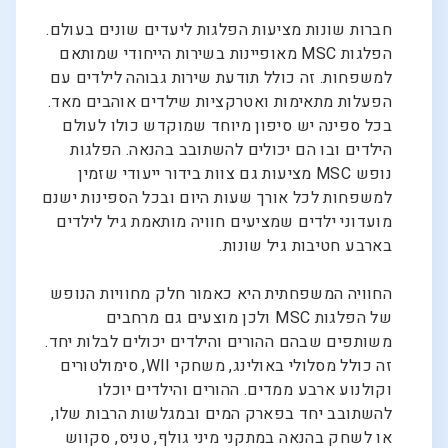
חברות שונות מציעות הפלגות ליעדים שונים בעולם.
הפלגות MSC מאופיינות בשירות הייחודי שמותאם
למשפחות. זה כולל תודעת שירות גבוהה לילדים עם
הפעלות מתאימות ואטרקציות שילדים אוהבים מאד.
בכל ספינה יש סיפון מיוחד שמוקדש כולו לעולם
הילדים ובו הם יכולים להשתובב בהנאה. הפלגות
נופש MSC מציעות גם צוות בידור ייעודי שזמין
למשפחות לכל אורך שעות היום ובכל הספינות ישנם
מועדוני ילדים שמציעים חוויה מותאמת גיל לילדים
בארבע חטיבות גיל שונות.
החוויה המשפחתית היא כאמור חלק מחוויות הנופש
של הפלגות MSC ולכן מוצעים גם מרחבים
משותפים שבהם ההורים והילדים יכולים לבלות יחד.
זה כולל מסלולי באולינג, משחקי WII, סימולטורים
וקולנוע ארבע ממדים. ההורים והילדים יוכלו
להשתובב יחד בפארק המים ובמגלשות הרבות שלו,
או לשחק בהנאה במתקני מיני גולף, טניס, סקווש