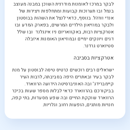
לבקר במרכז לאומנות מודרנית השוכן במבנה מעוצב
בנמל ובו תערוכות קבועות ומתחלפות ויצירות של
אנדי וורהל. בנוסף, כדאי לנצל את השהות בבוסטון
ולבקר במוזיאון הילדים המרשים, בפארק המדע ובו
אטרקציות רבות, באקוואריום ניו אינגלנד ובו שלל
דגים ויונקים ימיים ובמוזיאון האומנות איזבלה
סטיוארט גרדנר.
אטרקציות בסביבה
ישראלים רבים רוכשים כרטיס טיסה לבוסטון על מנת
לבקר בעיר ובאתרים היפה בסביבתה, לרבות העיר
קיימברידג' ובה האוניברסיטה הידועה הרווארד.
בביקורכם בהרווארד כדאי לבלות מספר שעות בכיכר
הרווארד שוקקת החיים ובה שפע מסעדות, בתי קפה,
חנויות מותגים, הופעות רחוב וגלריות.