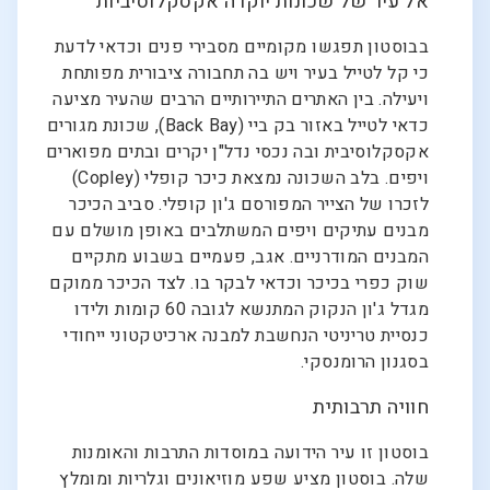
אל עיר של שכונות יוקרה אקסקלוסיביות
בבוסטון תפגשו מקומיים מסבירי פנים וכדאי לדעת
כי קל לטייל בעיר ויש בה תחבורה ציבורית מפותחת
ויעילה. בין האתרים התיירותיים הרבים שהעיר מציעה
כדאי לטייל באזור בק ביי (Back Bay), שכונת מגורים
אקסקלוסיבית ובה נכסי נדל"ן יקרים ובתים מפוארים
ויפים. בלב השכונה נמצאת כיכר קופלי (Copley)
לזכרו של הצייר המפורסם ג'ון קופלי. סביב הכיכר
מבנים עתיקים ויפים המשתלבים באופן מושלם עם
המבנים המודרניים. אגב, פעמיים בשבוע מתקיים
שוק כפרי בכיכר וכדאי לבקר בו. לצד הכיכר ממוקם
מגדל ג'ון הנקוק המתנשא לגובה 60 קומות ולידו
כנסיית טריניטי הנחשבת למבנה ארכיטקטוני ייחודי
בסגנון הרומנסקי.
חוויה תרבותית
בוסטון זו עיר הידועה במוסדות התרבות והאומנות
שלה. בוסטון מציע שפע מוזיאונים וגלריות ומומלץ