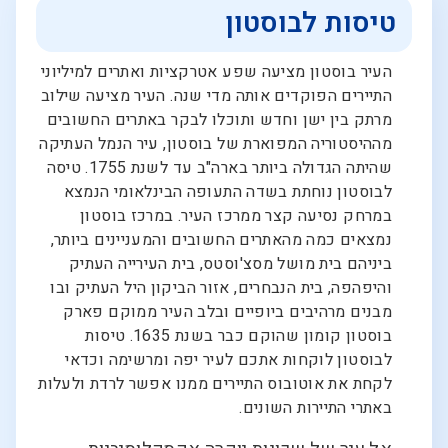
טיסות לבוסטון
העיר בוסטון מציעה שפע אטרקציות ואתרים למיליוני
התיירים הפוקדים אותה מדי שנה. העיר מציעה שילוב
מרתק בין ישן וחדש ותוכלו לבקר באתרים החשובים
מההיסטוריה המפוארת של בוסטון, עיר הנמל העתיקה
שהיתה הגדולה ביותר בארה"ב עד לשנת 1755. טיסה
לבוסטון נוחתת בשדה התעופה הבינלאומי הנמצא
במרחק נסיעה קצר ממרכז העיר. במרכז בוסטון
נמצאים כמה מהאתרים החשובים והמעניינים ביותר,
ביניהם בית מושל מסצ'וסטס, בית העירייה העתיק
והיפהפה, בית הנבחרים, אזור הביקון היל העתיק ובו
מבנים מרהיבים ביופיים ובלב העיר ממוקם פארק
בוסטון קומון שהוקם כבר בשנת 1635. טיסות
לבוסטון לוקחות אתכם לעיר יפה ומרשימה וכדאי
לקחת את אוטובוס התיירים ממנו אפשר לרדת ולעלות
באתרי התיירות השונים.