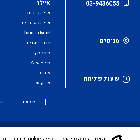
איילה
03-9436055
איילה קרוזים
איילה גיאוגרפית
Tours in Israel
סניפים
מדריכי יעדים
סופר סקי
סניפי איילה
אודות
שעות פתיחה
צור קשר
סניפים
או
האתר עושה שימ
לקוחות יקרים, בימים אלו אנו נערכים ליישם את הנחיית ה