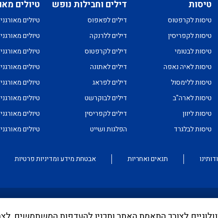
טיסות
דילים וחבילות נופש
טיולים מאו
טיסות לקרפטוס
דילים לפאפוס
טיולים מאורגני
טיסות לקפריסין
דילים ללרנקה
טיולים מאורגני
טיסות לבטומי
דילים לקרפטוס
טיולים מאורגני
טיסות לאיה נאפה
דילים לאתונה
טיולים מאורגני
טיסות ללימסול
דילים לפראג
טיולים מאורגני
טיסות לארה"ב
דילים לבוקרשט
טיולים מאורגני
טיסות ליוון
דילים לקפריסין
טיולים מאורגני
טיסות לבלגרד
הפלגות ושייט
טיולים מאורגנ
דותינו
תנאים ואחריות
אבטחת מידע ומדיניות פרטיות
וש בקבצי Cookies ובכלים טכנולוגיים לצורך התאמת האתר ותכניו להעדפות המשתמש
ממונה בדבר פרסום אישור טיסות שכר ע"י רשות התעופה. עד לה