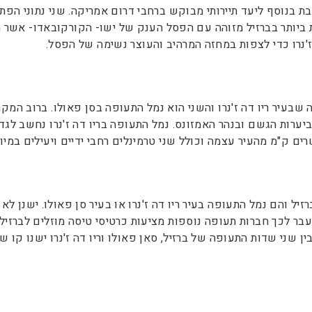
ת בנוסף ליעד תיירותי מבוקש ברחבי דרום אמריקה. שני נתוני הפתי
ביותר בברזיל מזוהה עם הפסל הענק של ישו- הקורקובאדו- אשר מש
 ז'נרו כדי לצפות במחזה המרהיב והעוצר נשימה של הפסל.
שבעיר ריו דה ז'נרו והשני הוא נמל התעופה בסן פאולו. ברוב המקר
ביערות הגשם ובנהר האמזונס. נמל התעופה בריו דה ז'נרו נחשב לגד
ם ק"מ מהעיר עצמה וכולל שני טרמינלים רחבי ידיים ויעילים במיו
זיל והם נמל התעופה בעיר ריו דה ז'נרו או בעיר סן פאולו. ישנן ל
עבר לכך חברות תעופה נוספות מציעות כרטיסי טיסה מוזלים לברזיל
ן שני שדות התעופה של ברזיל, סאן פאולו וריו דה ז'נרו ישנו קו 