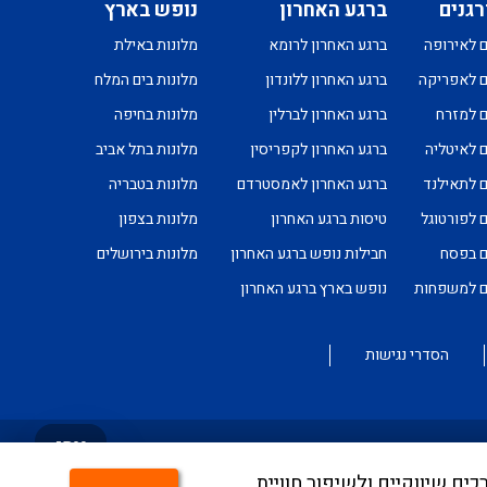
רגנים
ברגע האחרון
נופש בארץ
ם לאירופה
ברגע האחרון לרומא
מלונות באילת
ם לאפריקה
ברגע האחרון ללונדון
מלונות בים המלח
ם למזרח
ברגע האחרון לברלין
מלונות בחיפה
ם לאיטליה
ברגע האחרון לקפריסין
מלונות בתל אביב
ם לתאילנד
ברגע האחרון לאמסטרדם
מלונות בטבריה
ם לפורטוגל
טיסות ברגע האחרון
מלונות בצפון
ם בפסח
חבילות נופש ברגע האחרון
מלונות בירושלים
ים למשפחות
נופש בארץ ברגע האחרון
הסדרי נגישות
צרו
קשר
ים, לצרכים שיווקיים ולשיפור חוויית
טמעה מלאה של היישום ניתן לפנות לבירורים לכתובת