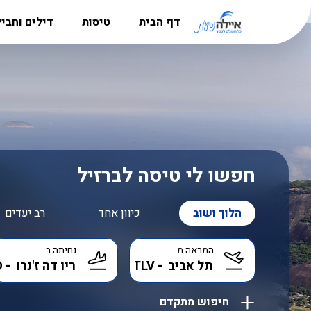
דף הבית
טיסות
דילים וחבי
מדריך היעדים
טיסות לאירופה
חבילות נ
הרשמה למשלחות לפולין
טיסות לקרפטוס
דילים לקר
סניפים
טיסות לבוקרשט
חבילות לל
אודות
טיסות לאתונה
דילים לבו
דרושים
טיסות לבודפשט
דילים לקפר
חפשו לי טיסה לברזיל
טיסות ללרנקה
דילים לבא
הלוך ושוב
כיוון אחד
רב יעדים
טיסות לבאטומי
דילים לאתו
המראה מ
נחיתה ב
טיסות לבאקו
דילים לקפר
טיסות אל על
דילים לבו
חיפוש מתקדם