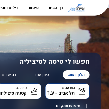
דף הבית
טיסות
דילים וחבי
מדריך היעדים
טיסות לאירופה
חבילות נ
הרשמה למשלחות לפולין
טיסות לקרפטוס
דילים לקר
סניפים
טיסות לבוקרשט
חבילות לל
אודות
טיסות לאתונה
דילים לבו
דרושים
טיסות לבודפשט
דילים לקפר
חפשו לי טיסה לסיציליה
טיסות ללרנקה
דילים לבא
הלוך ושוב
כיוון אחד
רב יעדים
טיסות לבאטומי
דילים לאתו
המראה מ
נחיתה ב
טיסות לבאקו
דילים לקפר
טיסות אל על
דילים לבו
חיפוש מתקדם