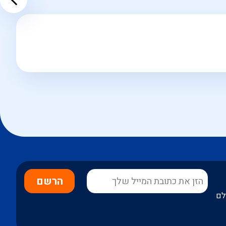
הרשם
לם