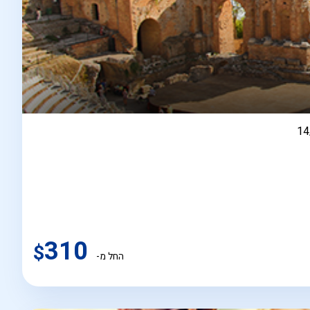
בין
14
310
$
החל מ-