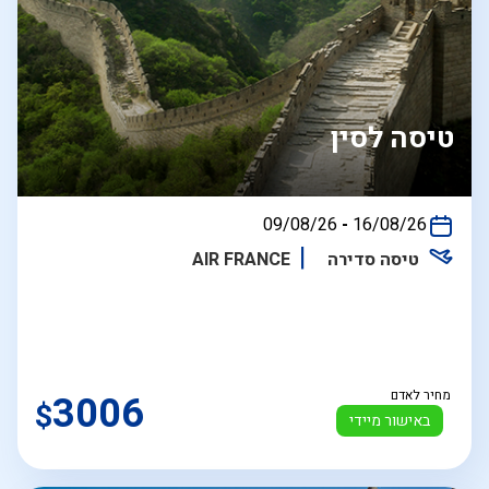
טיסה לסין
בין
09/08/26
-
16/08/26
התאריכים,
טיסה סדירה
AIR FRANCE
מחיר לאדם
3006
$
באישור מיידי