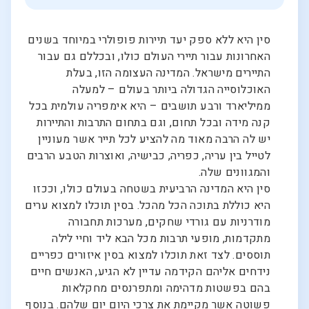
סין היא ללא ספק יעד תיירות פופולרי במיוחד בשנים
האחרונות עבור תיירי העולם כולו, ובכללם גם עבור
התיירים מישראל. המדינה העצומה הזו, בעלת
האוכלוסייה הגדולה ביותר בעולם – למעלה
ממיליארד ורבע תושבים – היא אימפריה עולמית בכל
קנה מידה ובכל תחום, וגם בתחום התרבות והתיירות
יש לה הרבה מאוד מה להציע לכל תייר אשר מעוניין
לטייל בין עריה, כפריה, כבישיה, ואוצרות הטבע הרבים
והמגוונים שלה.
סין היא המדינה הרביעית בשטחה בעולם כולו, וככזו
היא כוללת בתוכה הכל מהכל. בסין תוכלו למצוא ערים
מודרניות עם גורדי שחקים, מערכות תחבורה
מתקדמות, מופעי תרבות מכל הבא ליד וחיי לילה
תוססים. לצד זאת תוכלו למצוא בסין איזורים כפריים
נידחים אליהם הקידמה עדיין לא הגיע, האנשים חיים
בהם בפשטות מדהימה ומתפרנסים מחקלאות
פשוטה אשר מקיימת את צרכי היום יום שלהם. בנוסף