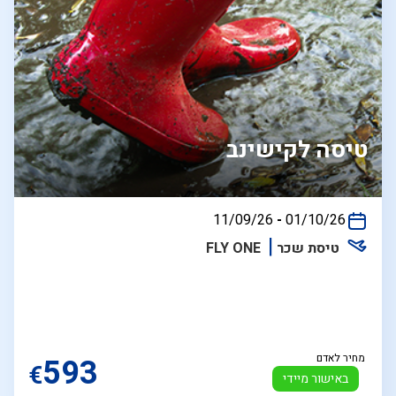
טיסה לקישינב
בין
11/09/26
-
01/10/26
התאריכים,
טיסת שכר
FLY ONE
מחיר לאדם
593
€
באישור מיידי