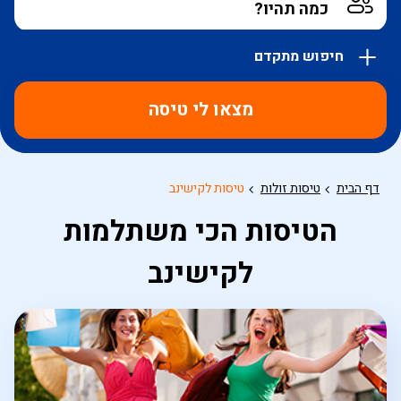
חיפוש מתקדם
אפשרויות
החיפוש
מצאו לי טיסה
הנוספות
מוצגות
לפני
הכפתור
דף הבית
טיסות זולות
טיסות לקישינב
הטיסות הכי משתלמות
לקישינב