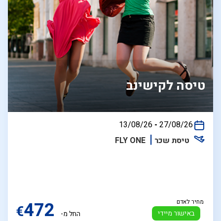
טיסה לקישינב
בין
13/08/26
-
27/08/26
התאריכים,
טיסת שכר
FLY ONE
מחיר לאדם
472
€
באישור מיידי
החל מ-