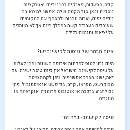
קפה, מסעדות, פארקים רחבי ידיים ואטרקציות
נוספות וכאן סוד הקסם שלה. אפשר למצוא בה
נופים יפים, יערות ונהרות ולהסחף עם המקומיים
שעובדים בעבודה קשה במהלך היום אך לא מוותרים
על יציאות וחגיגות בלילה.
איזה מבחר של טיסות לקישינב יש?
היום ניתן לטוס למדינות אירופה השונות ומהן לעלות
על טיסה לקישינב. מישראל אין כיום טיסה ישירה. עם
זאת, ישנו מבחר אפשרויות. ניתן לקחת טיסה
מבוקרשט, מפראג, קייב, בודפשט או איסטנבול. ניתן
גם להגיע ברכבת או אוטובוס מרומניה, אוקראינה או
הונגריה.
טיסה לקישינב- כמה זמן
טיסה לקישינב אינה טיסה ארוכה. מדובר על כארבע