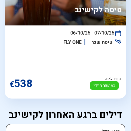
טיסה לקישינב
בין
06/10/26
-
07/10/26
התאריכים,
טיסת שכר
FLY ONE
מחיר לאדם
538
€
באישור מיידי
דילים ברגע האחרון לקישינב