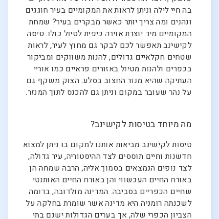
בה חיי לילה וניתן לראות את המקומיים בעיר חוגגים
ונהנים ומה צריך יותר כאשר מבקרים בעיר? שמחת
המקומיים מיד יוצרת אוירה כיפית לטיול כולו. טיסה
לקישינב תאפשר לכם לבקר גם מחוץ לעיר, לראות
שטחים חקלאיים גדולים, להנות משווקים ומביקור
בכפרים ולהנות מטיול באזורים פראיים כמו אוריי
העתיקה שהיא מנזר החצוב בסלע. הצוק משקף גם
על נהר שעובר במקום וניתן גם להכנס לתוך המנזר.
מה מיוחד בטיסות לקישינב?
טיסות לקישינב מביאות אותנו למקום בו ניתן למצוא
חדשנות וחיים תוססים לצד ההיסטוריה, עיר גדולה,
לצד נופים הנמצאים בסמוך אליה, הרבה שמחה הן
באורח החיים העכשווי והן באורח החיים האותנטי
שחיים הכפריים בסביבה. המדינה מולדובה, בדומה
לשכנתה רומניה היא מדינה אשר שומרת בחלקה על
הצביון הכפרי שלה, אך בערים הגדולות ישנם בתי