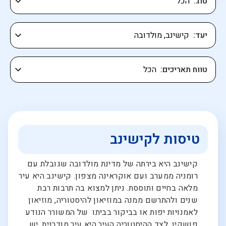
סוג
יעד
טווח תאריכים
טיסות לקישינב
קישינב היא בירתה של מדינת מולדובה שגובלת עם
רומניה ממערב ועם אוקראינה מצפון. קישינב היא עיר
מלאה בחיים ותוססת. ניתן למצוא בה תרבות רבת
שנים ולהתרשם ממנה במוזיאון להיסטוריה, מוזיאון
לאמנויות יפות או בביקור בביתו של המשורר הנודע
פושקין. לצד ההיסטוריה העיר היא עיר מודרנית, יש