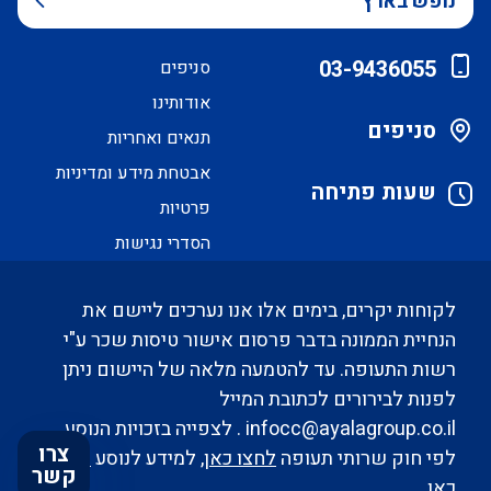
נופש בארץ
03-9436055
סניפים
אודותינו
סניפים
תנאים ואחריות
אבטחת מידע ומדיניות
שעות פתיחה
פרטיות
הסדרי נגישות
לקוחות יקרים, בימים אלו אנו נערכים ליישם את
הנחיית הממונה בדבר פרסום אישור טיסות שכר ע"י
רשות התעופה. עד להטמעה מלאה של היישום ניתן
לפנות לבירורים לכתובת המייל
infocc@ayalagroup.co.il
. לצפייה בזכויות הנוסע
צרו
לפי חוק שרותי תעופה
לחצו כאן
, למידע לנוסע
לחצו
קשר
כאן
.