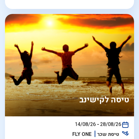
טיסה לקישינב
בין
14/08/26
-
28/08/26
התאריכים,
טיסת שכר
FLY ONE