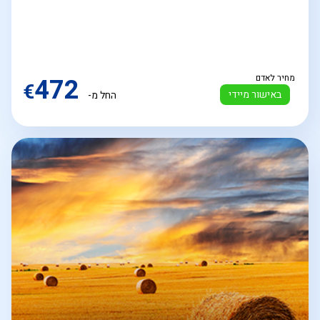
מחיר לאדם
472
€
באישור מיידי
החל מ-