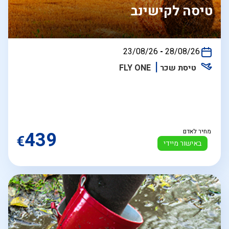
טיסה לקישינב
בין
23/08/26
-
28/08/26
התאריכים,
טיסת שכר
FLY ONE
מחיר לאדם
439
€
באישור מיידי