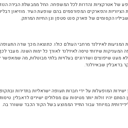
שפע של אטרקציות נהדרות לכל המשפחה. החל ממבשלת הבירה הנוד
הציוריות והפארקים המפורסמים בהם שופעת העיר. מוזיאון דבליני
 בשביליו הקסומים של פארק סנט סטפן וגן החיות המרתק.
המגיעות לאירלנד מרחבי העולם כולו. כתוצאה מכך שדה התעופה בדא
מעניקות שירותי טיסה לאירלנד לאורך כל ימות השנה. מעבר לכך 
לא מעט שיפוצים ושדרוגים בעלויות בלתי מבוטלות, מה שמאפשר ל
קר בדאבלין שבאירלנד.
ישירות המופעלות על ידי חברות תעופה ישראליות בתדירות ובתקופו
ן הסתם יהיו זולות יותר מטיסות עם מסלולים ישירים לדאבלין. טיס
ידידותית במיוחד עבור התייר הממוצע בשל הקור הכבד ששורר בה.