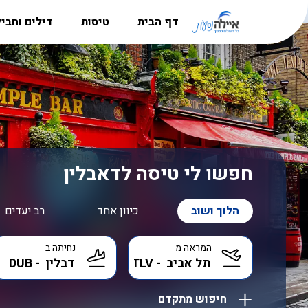
דף הבית
טיסות
דילים וחבי
מדריך היעדים
טיסות לאירופה
חבילות נ
הרשמה למשלחות לפולין
טיסות לקרפטוס
דילים לקר
סניפים
טיסות לבוקרשט
חבילות לל
אודות
טיסות לאתונה
דילים לבו
דרושים
טיסות לבודפשט
דילים לקפר
חפשו לי טיסה לדאבלין
טיסות ללרנקה
דילים לבא
הלוך ושוב
כיוון אחד
רב יעדים
טיסות לבאטומי
דילים לאתו
המראה מ
נחיתה ב
טיסות לבאקו
דילים לקפר
טיסות אל על
דילים לבו
חיפוש מתקדם