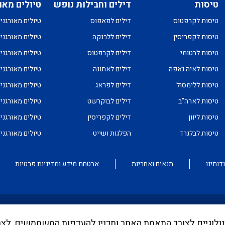
טיסות
דילים וחבילות נופש
טיולים מאו
טיסות לקרפטוס
דילים לפאפוס
טיולים מאורגני
טיסות לקפריסין
דילים ללרנקה
טיולים מאורגני
טיסות לבטומי
דילים לקרפטוס
טיולים מאורגני
טיסות לאיה נאפה
דילים לאתונה
טיולים מאורגני
טיסות ללימסול
דילים לפראג
טיולים מאורגני
טיסות לארה"ב
דילים לבוקרשט
טיולים מאורגני
טיסות ליוון
דילים לקפריסין
טיולים מאורגני
טיסות לבלגרד
הפלגות ושייט
טיולים מאורגנ
דותינו
תנאים ואחריות
אבטחת מידע ומדיניות פרטיות
וש בקבצי Cookies ובכלים טכנולוגיים לצורך התאמת האתר ותכניו להעדפות המשתמש
ממונה בדבר פרסום אישור טיסות שכר ע"י רשות התעופה. עד לה