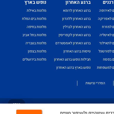
רגנים
ברגע האחרון
נופש בארץ
ם לאירופה
ברגע האחרון לרומא
מלונות באילת
ם לאפריקה
ברגע האחרון ללונדון
מלונות בים המלח
ם למזרח
ברגע האחרון לברלין
מלונות בחיפה
ם לאיטליה
ברגע האחרון לקפריסין
מלונות בתל אביב
ם לתאילנד
ברגע האחרון לאמסטרדם
מלונות בטבריה
ם לפורטוגל
טיסות ברגע האחרון
מלונות בצפון
ם בפסח
חבילות נופש ברגע האחרון
מלונות בירושלים
ים למשפחות
נופש בארץ ברגע האחרון
הסדרי נגישות
צרו
קשר
ים, לצרכים שיווקיים ולשיפור חוויית
טמעה מלאה של היישום ניתן לפנות לבירורים לכתובת