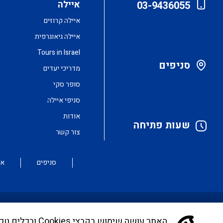
איילה
03-9436055
איילה קרוזים
איילה גיאוגרפית
Tours in Israel
סניפים
מדריכי יעדים
סופר סקי
סניפי איילה
אודות
שעות פתיחה
צור קשר
סניפים
או
האתר עושה שימ
לקוחות יקרים, בימים אלו אנו נערכים ליישם את הנחיית ה