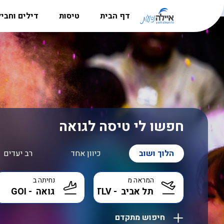
דף הבית
טיסות
דילים וחבי
מדריך היעדים
טיסות לאירופה
חבילות נ
הרשמה למשלחות לפולין
טיסות לקרפטוס
דילים לקר
סניפים
טיסות לבוקרשט
חבילות לל
אודות
טיסות לאתונה
דילים לבו
דרושים
טיסות לבודפשט
דילים לקפר
חפשו לי טיסה לגואה
טיסות ללרנקה
דילים לבא
הלוך ושוב
כיוון אחד
רב יעדים
טיסות לבאטומי
דילים לאתו
המראה מ
נחיתה ב
טיסות לבאקו
דילים לקפר
טיסות אל על
דילים לבו
חיפוש מתקדם