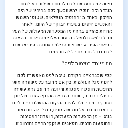
טיסה לניס תאפשר לכם להנות משילוב העולמות
הנהדר הזה: תוכלו להשתכשך לכם במימיו של הים
התיכון, באחד מן החופים הנפלאים, שטופי השמש
והאנשים היפים בשעות הבוקר של היום, ולאחר
ארוחת צהריים באחת מן המסעדות המעולות של העיר
תוכלו לצאת ולטייל בגבעות האלפיניות אשר נמצאות
בפאתי העיר. אפשרויות הבילוי השונות בעיר יאפשרו
לכם גם להנות מחיי לילה תוססים.
מה מיוחד בטיסות לניס?
כפי שכבר ציינו מקודם, טיסה לניס מאפשרת לכם
להנות מכל העולמות: בין אם מדובר על משפחה אשר
מחפשת חופשה מפנקת ורגועה, אך עם זאת עשירה
בטיולים בטבע, ושונה במקצת מהנוף המוכר של יוון
וטורקיה, ניס יכולה להיות המקום המושלם בשבילכם.
גם אם מדובר על חופשה זוגית, תוכלו להנות מאוד
בניס – מן המסעדות המעולות, מועדוני המסיבות
וההופעות הרבים, הפאבים שוקקי החיים והרחובות