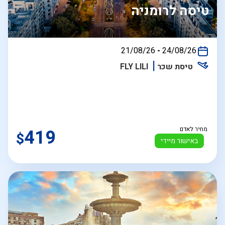
טיסה לרומניה
בין
21/08/26
-
24/08/26
התאריכים,
טיסת שכר
FLY LILI
מחיר לאדם
419
$
באישור מיידי