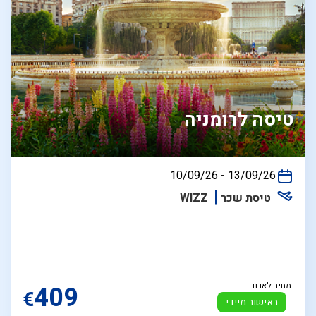
טיסה לרומניה
בין
10/09/26
-
13/09/26
התאריכים,
טיסת שכר
WIZZ
מחיר לאדם
409
€
באישור מיידי