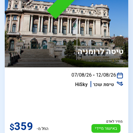
טיסה לרומניה
בין
07/08/26
-
12/08/26
התאריכים,
טיסת שכר
HiSky
מחיר לאדם
359
$
באישור מיידי
החל מ-