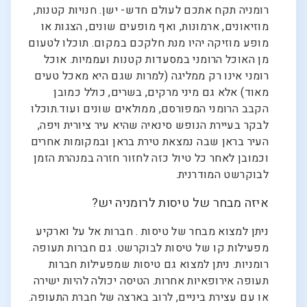
רומניה תקח אתכם לעולם חדש- ישן. חנויות קטנות,
מוזיאונים, ארמונות, ואף מופעים שונים, הצגות או
מופע מוזיקה יהיו מנת חלקכם במקום. תוכלו לטעום
מן האוכל הרומני במסעדות קטנות ועממיות. אוכל
רומני אינו רק ממליגה (למרות שגם היא מאכל טעים
מאוד) אלא גם מיני מרקים, בשרים, כולל כמובן
הקבב הרומני המפורסם, ממולאים שונים ועוד.תוכלו
לבקר בעיירת הנופש סינאיה שהיא עיר ציורית ויפה,
העיר בראן שבה נמצאת טירת בראן ובמקומות אחרים
וכמובן לאחר כל טיול כזה לחזור חזרה במנהרת הזמן
לבוקרשט המודרנית.
איזה מבחר של טיסות לרומניה יש?
ניתן למצוא מבחר של טיסות . חברות אל על וארקיע
מפעילות קו של טיסות לבוקרשט. גם חברות תעופה
רומניות. ניתן למצוא גם טיסות שמפעילות חברות
תעופה אירופאיות אחרות. הטיסה יכולה להיות ישירה
או עם עצירת ביניים, לרוב בארצה של חברת התעופה.