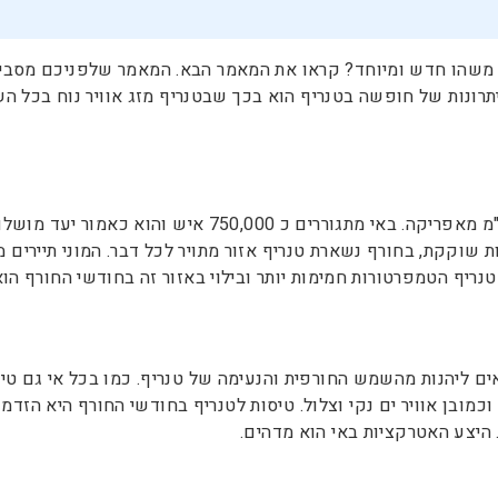
משהו חדש ומיוחד? קראו את המאמר הבא. המאמר שלפניכם מסביר
נות של חופשה בטנריף הוא בכך שבטנריף מזג אוויר נוח בכל השנה
האי טנריף נמצא תחת שליטה ספרדית ומרוחק בכ 300 ק"מ מא
ת שוקקת, בחורף נשארת טנריף אזור מתויר לכל דבר. המוני תיירי
ים ליהנות מהשמש החורפית והנעימה של טנריף. כמו בכל אי גם טי
וכמובן אוויר ים נקי וצלול. טיסות לטנריף בחודשי החורף היא הז
 היצע האטרקציות באי הוא מדהים.