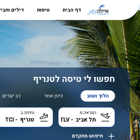
דף הבית
טיסות
דילים וחבי
מדריך היעדים
טיסות לאירופה
חבילות נ
הרשמה למשלחות לפולין
טיסות לקרפטוס
דילים לקר
סניפים
טיסות לבוקרשט
חבילות לל
אודות
טיסות לאתונה
דילים לבו
דרושים
טיסות לבודפשט
דילים לקפר
חפשו לי טיסה לטנריף
טיסות ללרנקה
דילים לבא
הלוך ושוב
כיוון אחד
רב יעדים
טיסות לבאטומי
דילים לאתו
המראה מ
נחיתה ב
טיסות לבאקו
דילים לקפר
טיסות אל על
דילים לבו
חיפוש מתקדם