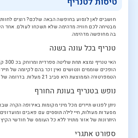
טיסות לטנריף
חושבים לאן לנסוע בחופשה הבאה שלכם? רוצים לחוות 
מבטיחה לכם חוויה מדהימה שלא תשכחו לעולם. אחד היתרו
בה מחופשה מדהימה.
טנריף בכל עונה בשנה
הופכים שוממים ונטושים ואין זכר בהם לקיומה של תיירו
הטמפרטורה הממוצעת היא סביב 21 מעלות. בדרומה של טנריף הטמפרטורות חמימות יותר ובילוי באזור זה בחודשי החורף הוא חוויה של ממש.
נופש בטנריף בעונת החורף
ניתן לפגוש תיירים מכל מיני מקומות באירופה הקרה שבא
מסעדות מעולות, חיי לילה תוססים עם פאבים ומועדונים 
היתרונות של אזור מתויר ללא כל העומס של חודשי הקיץ.
ספורט אתגרי