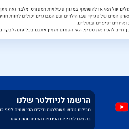
לים של האי או להשתתף במגוון פעילויות הספורט. מלבד זאת ניתן
ק המים של טנריף שבו הילדים וגם המבוגרים יכולים לחוות חוויה
אזורים יפיפיים ובתוליים.
ייב להכיר את טנריף. האי הקסום מזמין אתכם בכל עונה לבקר בו
הרשמו לניוזלטר שלנו
חבילות נופש משתלמות ודילים הכי שווים לפני כו
בהתאם ל
מדיניות הפרטיות
המפורסמת באתר