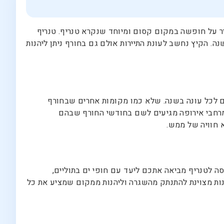
 על חופשה במקום קסום ומיוחד שנקרא טנריף. טנריף
. הקיץ נחשב לעונת התיירות אולם גם בחורף ניתן ליהנות
פריקה. באי מתגוררים כ 750,000 איש והוא כאמור יעד מושלם לכל עונה בשנה. שלא כמו מקומות אחרים שבחורף
ם מרחבי אירופה מגיעים לשם בחודשי החורף שבהם
סה לטנריף מביאה אתכם ליעד עם חופי ים בתוליים,
דמנות מצוינת להתנתק מהשגרה וליהנות ממקום שמציע את כל