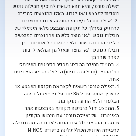
״איילה טורס״, והיא תהא רשאית להוסיף חבילות נופש
נוספות למבצע ו/או לגרוע מאלו המוצעים למכירה.
2. ״איילה טורס״ ו/או מי מטעמה אינם מתחייבים
להחזיק במהלך כל תקופת המבצע מלאי מינימלי של
חבילות נופש ו/או מוצר כלשהו מהמוצרים המוצעים
על ידי החברה באתר, ולא יישאו בכל אחריות בגין
חבילות נופש ו/או מוצר שאזל מן המלאי, לרבות
לאחר שהוזמן.
3. במועד תחילת המבצע מספר הפריטים המינימלי
של המוצר (חבילות הנופש) הכלול במבצע הוא פריט
אחד.
4. ״איילה טורס״ רשאית לקצר את תקופת המבצע או
להאריך אותה, עד ל 35 יום, על פי שיקול דעתה
הבלעדי וללא הודעה מוקדמת.
5. המבצע יחול ברכישה מקוונת באמצעות אתר
האינטרנט של ״איילה טורס״ עם מימוש הקופון
6. מהות המבצע: 20 אירו הנחה לאדם בהזמנת חבילה
לריביירה היוונית הכוללת לינה בריזורט NINOS