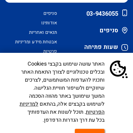
03-9436055
סניפים
אודותינו
סניפים
תנאים ואחריות
אבטחת מידע ומדיניות
שעות פתיחה
פרטיות
הסדרי נגישות
האתר עושה שימוש בקבצי Cookies
ובכלים טכנולוגיים לצורך התאמת האתר
לקוחות יקרים, בימים אלו אנו נערכים ליישם את
ותכניו להעדפות המשתמשים, לצרכים
הנחיית הממונה בדבר פרסום אישור טיסות שכר ע"י
שיווקיים ולשיפור חוויית הגלישה.
רשות התעופה. עד להטמעה מלאה של היישום ניתן
המשך שימושך באתר מהווה הסכמה
לפנות לבירורים לכתובת המייל
לשימוש בקבצים אלה, בהתאם
למדיניות
infocc@ayalagroup.co.il
. לצפייה בזכויות הנוסע
הפרטיות
. תוכל לשנות את העדפותיך
צרו
לפי חוק שרותי תעופה
לחצו כאן
, למידע לנוסע
לחצו
בכל עת דרך הגדרות הדפדפן.
קשר
כאן
.