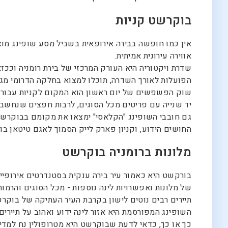
בוקרשט קניות
אין כמו חופשה בבירה אירופאית בשביל מסע שופינג מוצ
אווירה עירונית אמיתית.
שדרת ויקטוריה היא העורק המרכזי של בירת רומניה וככ
הפועלות לאורך השדרה, תוכלו למצוא בחלקה הדרומי מגוון 
שוק הפשפשים של יום ראשון הוא המקום לקניות עבור הא
יד שנייה עם פריטים מכל הסוגים, לרבות חפצים שנחשב
גם חובבי השופינג "הקלאסי" ימצאו את מקומם בבוקרשט, ה
החושים הידוע, וקניון פארק לייק הסמוך לאגם טיטאן בו 
מלונות ברומניה בוקרשט
בורקשט היא כאמור עיר בירה ענקית בסטנדרטים אירופיים
של מלונות ואפשרויות לינה נוספות - מכל הסוגים והרמו
תיירים רבים נוטים לישון בקרבת העיר העתיקה של בוקרשט
השופינג המפורסמת היא אזור לינה ידוע ואהוב על תיירים
כך או כך, כדאי לדעת שבוקרשט היא מטרופולין נח למדי 