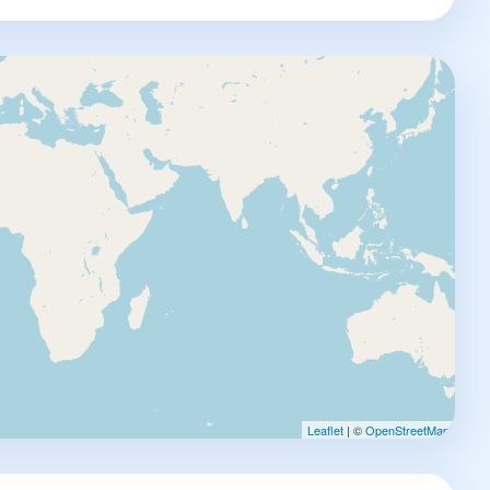
Leaflet
| ©
OpenStreetMap