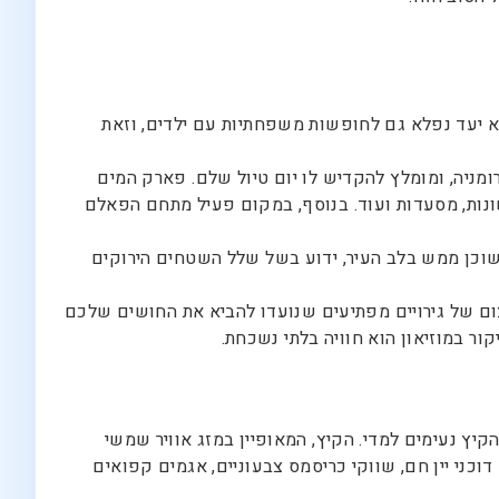
א יעד נפלא גם לחופשות משפחתיות עם ילדים, וזאת
ניה, ומומלץ להקדיש לו יום טיול שלם. פארק המים
לאורך כל עונות השנה) המכיל לא פחות מ-16 מגלשות מים, בריכות שונות, מסעדות ועוד. בנוסף, במקום פעיל מתחם הפאלם
שוכן ממש בלב העיר, ידוע בשל שלל השטחים הירוקים
עצום של גירויים מפתיעים שנועדו להביא את החושים שלכם
קיץ נעימים למדי. הקיץ, המאופיין במזג אוויר שמשי
וכני יין חם, שווקי כריסמס צבעוניים, אגמים קפואים