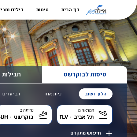
דף הבית
טיסות
דילים וחבי
מדריך היעדים
טיסות לאירופה
חבילות נ
הרשמה למשלחות לפולין
טיסות לקרפטוס
דילים לקר
סניפים
טיסות לבוקרשט
חבילות לל
אודות
טיסות לאתונה
דילים לבו
דרושים
טיסות לבוקרשט
טיסות לבודפשט
דילים לקפר
חבילות 
טיסות ללרנקה
דילים לבא
הלוך ושוב
כיוון אחד
רב יעדים
טיסות לבאטומי
דילים לאתו
המראה מ
נחיתה ב
טיסות לבאקו
דילים לקפר
טיסות אל על
דילים לבו
חיפוש מתקדם