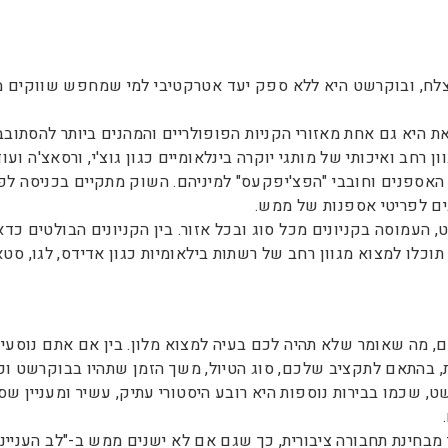
לח, ובוקרשט היא ללא ספק יעד אטרקטיבי למי שמחפש שווקים מעני
זאת היא גם אחת מאזורי הקניות הפופולריים והמהנים ביותר להסתו
רחב ואיכותי של מותגי יוקרה בינלאומיים כגון גוצ'י, ורסאצ'ה ועוד
ספנים וחובבי "הפצ'יפקעס" למיניהם. השוק מתקיים בכניסה לפאר
ים לפריטי אספנות של ממש.
עמוסה בקניונים מכל סוג ובכל אזור. בין הקניונים הבולטים כדאי 
תוכלו למצוא מגוון רחב של רשתות בילאומיות כגון אדידס, לגו, סט
, מה שאומר שלא תהיה לכם בעיה למצוא מלון. בין אם אתם נוסעים
ת, בהתאם לתקציב שלכם, סוג הטיול, משך הזמן שתהיו בבוקרשט וכי
, שכמו בבירות נוספות היא רובע היסטורי עתיק, עשיר ומעניין שס
.
מבחינת תחבורה ציבורית, כך שגם אם לא ישנים ממש ב-"לב העניינ