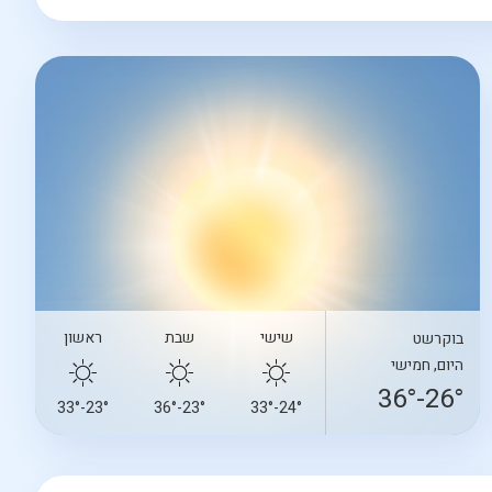
שישי
שבת
ראשון
בוקרשט
היום, חמישי
26°-36°
23°-33°
23°-36°
24°-33°