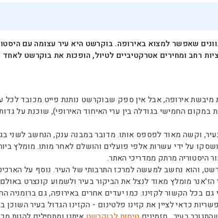
וונים שאפשר למצוא באירופה. בוקרשט היא עיר עצומה עם היסטור
ציות רחב ומחירים אטרקטיביים לטיול, הופכות את בוקרשט לאחד 
ות מיבשת אירופה, אבל אין ספק שבוקרשט נותנת פייט מכובד לכל ע
 מיליון תושבים, היא ניצבת במקום החמישי בגודלה בין ערי האיחוד האירופי), שו
בעיר, וקשה מאוד לפספס אותו. מדובר במבנה ענק, הנחשב לשני בגו
ושסקו על ידי עשרות אלפי פועלים והושלם לאחר מותו. מומלץ ביות
ר היסטוריה מרתק ממדריכי האתר.
רשט, והוא נחשב למעשה למרכז התרבותי של העיר. נוסף על הארכי
 הז'אנר מומלץ מאוד לנצל את הביקור בעיר ולשמוע קונצרט באולם
פשריות כדאי לציין את קזינו פלטינום - הקזינו הגדול בעיר השוכן ב
התגורר בעיר. מזמינים
טיסות לבוקרשט
איתנו ומתחילים להנות מכל