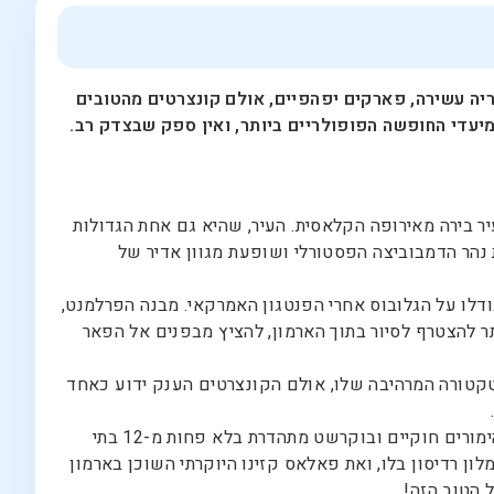
יה עשירה, פארקים יפהפיים, אולם קונצרטים מהטובים
מיעדי החופשה הפופולריים ביותר, ואין ספק שבצדק רב.
יר בירה מאירופה הקלאסית. העיר, שהיא גם אחת הגדולות
כנת על גדות נהר הדמבוביצה הפסטורלי ושופעת מגוון אדיר של
דלו על הגלובוס אחרי הפנטגון האמרקאי. מבנה הפרלמנט,
ר להצטרף לסיור בתוך הארמון, להציץ מבפנים אל הפאר
טקטורה המרהיבה שלו, אולם הקונצרטים הענק ידוע כאחד
.
מעבר לתרבות והיסטוריה, בוקרשט היא גם יעד אטרקטיבי גם בכל הקשור לקזינו. כמו יעדים אחרים באירופה, גם ברומניה ההימורים חוקיים ובוקרשט מתהדרת בלא פחות מ-12 בתי
מלון רדיסון בלו, ואת פאלאס קזינו היוקרתי השוכן בארמון
 הטוב הזה!