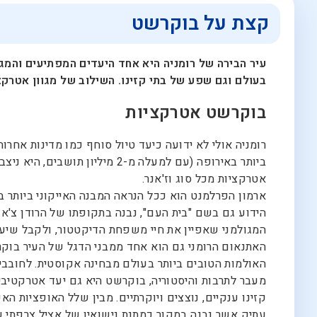
קצת על בוקרשט
עיר הבירה של רומניה היא אחד היעדים המפתיעים והמג
בעולם וגם שפע של בתי קזינו. השילוב של מגוון אטרק
בוקרשט אטרקציות
רומניה אולי לא ידועה כיעד טיול סוחף כמו מדינות אחר
ביותר באירופה (עם למעלה מ-2
אטרקציות מכל סוג וז'אנר.
ארמון הפרלמנט הוא ככל הנראה המבנה האייקוני ביותר 
הידוע גם בשם "בית העם", נבנה בתקופתו של הרודן צ'א
המגולמני שאפיין את חיי משפחת הדיקטטור, ולקבל שיעו
האתנאום הרומני גם הוא אחד ממבני הדגל של העיר בוק
האולמות הטובים ביותר בעולם מבחינה אקוסטית. לחובבי
קזינו ענקיים, נוצצים ויוקרתיים. מבין שלל האופציות הא
עתיק אשר נבנה במקור כמתנת נישואיו של אציל צרפתי ש