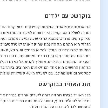
בוקרשט עם ילדים
אם ארמונות מפוארים, אולמות קונצרטים ובתי קזינו הם
הודות לשלל האטרקציות הידידותיות לצעירים הנמצאות ב
פארק המים טרמה, הנמצא כחצי שעה נסיעה ממרכז העיר,
המיועד למבוגרים בו תוכלו למצוא מרחצאות, ספא, סאונו
בוקרשט עמוסה בפארקים רחבים ואסתטיים, ובהם גני צ'י
והעצים הצומחים בסביבתו. מומלץ להגיע אל האגם המלא
מוזיאון החושים הוא אחד המוזיאונים האהובים ביותר בר
למקסימום תשומת לב. עם למעלה מ-40 פעילויות שונות, אשליות אופטיות בלתי נתפסות ומיטה אחת עם 1,200 מסמרים, הביקור במוזיאון הוא חוויה בלתי נשכחת.
מזג האוויר בבוקרשט
מזג האוויר בבירת רומניה דומה ליעדים אחרים במזרח איר
וידידותי לטיולים בחוץ, נחשב לשיא עונת התיירות בבוק
שאפשר להחליק בהם על הקרח ועוד.