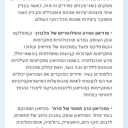
ממקום בשני מבנים נפרדים זה מזה, כאשר בבניין
אחד מוצגות יצירות אמנות אוסטרלית והבניין השני
מתמקד ביצירות אמנות מכל רחבי העולם.
•
מוזיאון המדע והפלנטריום של מלבורן
- קומפלקס
ענק העוסק במדע וטכנולוגיות מתקדמות.
הקומפלקס פועל במתכונת של מוזיאון ובתוכו
מתקיימות תערוכות קבועות ומתחלפות בנושאי חלל,
מדע וטכנולוגיה. בשטח המוזיאון מתקיימות פעילויות
מגוונות לילדים ובני נוער, וזאת כחלק מתכנית
הלימודים בעיר. תיירים הפוקדים את המוזיאון יכולים
אף הם להצטרף לאחת מההפעלות האינטראקטיוביות
המתקיימות במוזיאון וליהנות מביקור לימודי ההופך
לחוויתי במיוחד.
•
המוזיאון הרב תחומי של פרת'
- מוזיאון הממוקם
בעיר פרת'. המוזיאון עוסק במגוון נרחב של תחומים,
לרבות, חקר הים, היסטוריה, ביולוגיה, אנתרופולוגיה