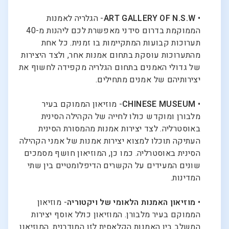
•
ART GALLERY OF N.S.W
- הגלריה לאמנות
הממוקמת בדרום סידני מאפשרת לכם ליהנות מ-40
תערוכות קבועות המתקיימות בו זמנית. כל אחת
מהתערוכות עוסקת בתחום אמנות אחר, ולצד היצירות
של גדולי האמנים בתחום הגלריה מקפידה לחשוף את
יצירותיהם של אמנים מתחילים.
•
CHINESE MUSEUM
- מוזיאון הממוקם בעיר
מלבורן ומוקדש כולו לחייה של הקהילה הסינית
באוסטרליה. לצד יצירות אמנות מהמסורת הסינית
העתיקה תוכלו למצוא יצירות אמנות של אמני הקהילה
הסינית באוסטרליה. כמו כן, המוזיאון חושף מסמכים
שונים המעידים על הקשרים הדיפלומטיים בין שתי
המדינות.
•
מוזיאון האמנות הלאומי של ויקטוריה
- מוזיאון
הממוקם בעיר מלבורן. המוזיאון כולל אוסף יצירות
המשלב בין האמנות הקלאסית לזו המודרנית. המוזיאון