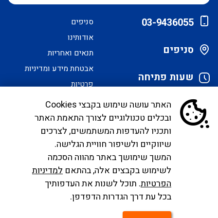
03-9436055
סניפים
אודותינו
סניפים
תנאים ואחריות
אבטחת מידע ומדיניות
שעות פתיחה
פרטיות
הסדרי נגישות
האתר עושה שימוש בקבצי Cookies
ובכלים טכנולוגיים לצורך התאמת האתר
לקוחות יקרים, בימים אלו אנו נערכים ליישם את
ותכניו להעדפות המשתמשים, לצרכים
הנחיית הממונה בדבר פרסום אישור טיסות שכר ע"י
שיווקיים ולשיפור חוויית הגלישה.
רשות התעופה. עד להטמעה מלאה של היישום ניתן
המשך שימושך באתר מהווה הסכמה
לפנות לבירורים לכתובת המייל
לשימוש בקבצים אלה, בהתאם
למדיניות
infocc@ayalagroup.co.il
. לצפייה בזכויות הנוסע
הפרטיות
. תוכל לשנות את העדפותיך
צרו
לפי חוק שרותי תעופה
לחצו כאן
, למידע לנוסע
לחצו
בכל עת דרך הגדרות הדפדפן.
קשר
כאן
.