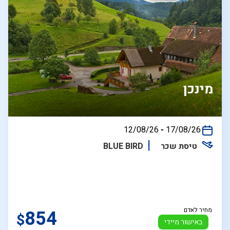
מינכן
בין
12/08/26
-
17/08/26
התאריכים,
טיסת שכר
BLUE BIRD
מחיר לאדם
854
$
באישור מיידי