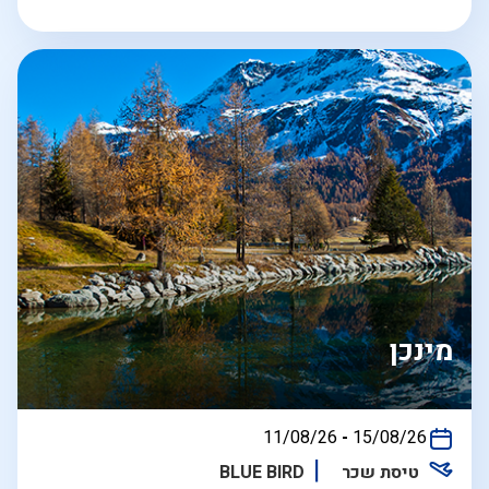
מינכן
בין
11/08/26
-
15/08/26
התאריכים,
טיסת שכר
BLUE BIRD