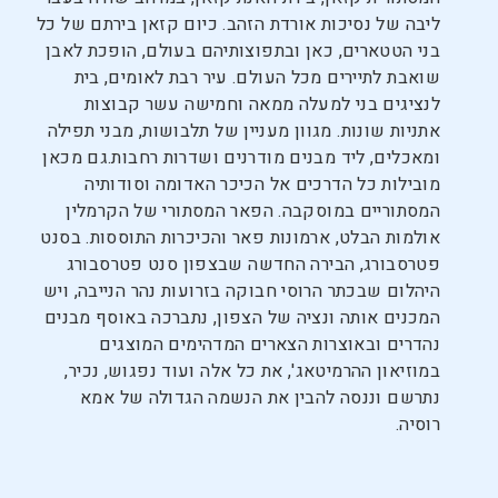
ליבה של נסיכות אורדת הזהב. כיום קזאן בירתם של כל
בני הטטארים, כאן ובתפוצותיהם בעולם, הופכת לאבן
שואבת לתיירים מכל העולם. עיר רבת לאומים, בית
לנציגים בני למעלה ממאה וחמישה עשר קבוצות
אתניות שונות. מגוון מעניין של תלבושות, מבני תפילה
ומאכלים, ליד מבנים מודרנים ושדרות רחבות.גם מכאן
מובילות כל הדרכים אל הכיכר האדומה וסודותיה
המסתוריים במוסקבה. הפאר המסתורי של הקרמלין
אולמות הבלט, ארמונות פאר והכיכרות התוססות. בסנט
פטרסבורג, הבירה החדשה שבצפון סנט פטרסבורג
היהלום שבכתר הרוסי חבוקה בזרועות נהר הנייבה, ויש
המכנים אותה ונציה של הצפון, נתברכה באוסף מבנים
נהדרים ובאוצרות הצארים המדהימים המוצגים
במוזיאון ההרמיטאג', את כל אלה ועוד נפגוש, נכיר,
נתרשם וננסה להבין את הנשמה הגדולה של אמא
רוסיה.