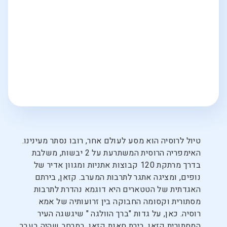
טיול לרוסיה הוא מסע לעולם אחר, רובו נסתר מעינינו.
האימפריה הרוסית המשתרעת על 2 יבשות, משלבת
בדרך מרתקת 120 קבוצות אתניות ומגוון אדיר של
נופים, ומציגה אתגר לתרבות המערב. קזאן, בירתם
האגדתית של הטטארים היא דוגמא נהדרת לתרבות
מסתורית וקסומה החבוקה בין זרועותיה של אמא
רוסיה. כאן, על גדות "ברך הוולגה " שיגשגה העיר
המסתורית קזאן, בירת חאנת קזאן, במרחב שהיה בעבר