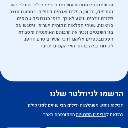
עבותיםנופי סוואנות עשירים בשפע בע"ח אוכלי עשב
וטורפים, נהרות, מפלים ואגמים כחולים במסענו נחצה
פלגים זורמים, ניסע לאורך חופי מנגרובים טרופים,
סוואנות, שטחי חקלאות מקומית ויערות. ניפגש עם
בני השבטים ונכיר את תרבותם האותנטית ומסבירת
הפניםבכפרים אליהם דרכי התיירים טרם הגיעו.
לקינוח נבלה בחופי האי הקסום זנזיבר
הרשמו לניוזלטר שלנו
חבילות נופש משתלמות ודילים הכי שווים לפני כולם
בהתאם ל
מדיניות הפרטיות
המפורסמת באתר