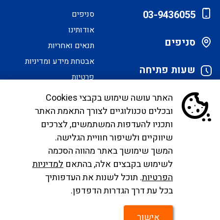
03-9436055
סניפים
אודותינו
סניפים
תנאים ואחריות
אבטחת מידע ומדיניות
שעות פתיחה
פרטיות
הסדרי נגישות
האתר עושה שימוש בקבצי Cookies
ובכלים טכנולוגיים לצורך התאמת האתר
לקוחות יקרים, בימים אלו אנו נערכים ליישם את
ותכניו להעדפות המשתמשים, לצרכים
הנחיית הממונה בדבר פרסום אישור טיסות שכר ע"י
שיווקיים ולשיפור חוויית הגלישה.
רשות התעופה. עד להטמעה מלאה של היישום ניתן
המשך שימושך באתר מהווה הסכמה
לפנות לבירורים לכתובת המייל
לשימוש בקבצים אלה, בהתאם
למדיניות
infocc@ayalagroup.co.il
. לצפייה בזכויות הנוסע
הפרטיות
. תוכל לשנות את העדפותיך
צרו
לפי חוק שרותי תעופה
לחצו כאן
, למידע לנוסע
לחצו
בכל עת דרך הגדרות הדפדפן.
קשר
כאן
.
אישור