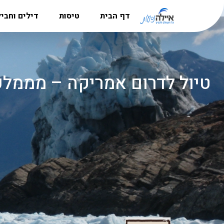
דף הבית
טיסות
דילים וחבי
מדריך היעדים
טיסות לאירופה
חבילות נ
הרשמה למשלחות לפולין
טיסות לקרפטוס
דילים לקר
סניפים
טיסות לבוקרשט
חבילות לל
אודות
טיסות לאתונה
דילים לבו
דרושים
טיסות לבודפשט
דילים לקפר
טיסות ללרנקה
דילים לבא
טיסות לבאטומי
דילים לאתו
טיסות לבאקו
דילים לקפר
טיסות אל על
דילים לבו