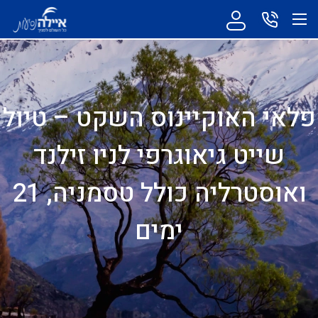
פלאי האוקיינוס השקט – טיול
שייט גיאוגרפי לניו זילנד
ואוסטרליה כולל טסמניה, 21
ימים