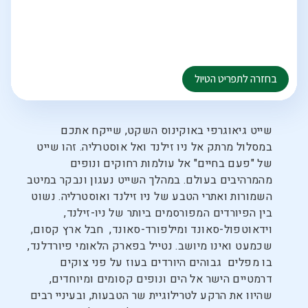
שייט גיאוגרפי באוקינוס השקט, שייקח אתכם
במסלול מרתק אל ניו זילנד ואל אוסטרליה. זהו שייט
של "פעם בחיים" אל עולמות רחוקים ונופים
מהמרהיבים בעולם. במהלך השייט נעגון ונבקר במיטב
השמורות ואתרי הטבע של ניו זילנד ואוסטרליה. נשוט
בין הפיורדים המפורסמים ביותר של ניו-זילנד,
וידאוטפול-סאונד ומילפורד-סאונד, חבל ארץ קסום,
שכמעט ואינו מיושב. נטייל בפארק הלאומי פיורדלנד,
בו מפלים גבוהים היורדים בעוז על פני צוקים
דרמטיים הישר אל הים ונופים קסומים ומיוחדים,
שהיוו את הרקע לטרילוגיית שר הטבעות, ובעיניי רבים