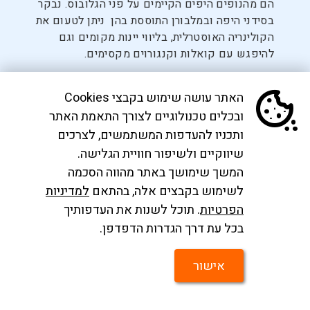
הם מהנופים היפים הקיימים על פני הגלובוס. נבקר
בסידני היפה ובמלבורן התוססת בהן ניתן לטעום את
הקולינריה האוסטרלית, בליווי יינות מקומים וגם
להיפגש עם קואלות וקנגורוים מקסימים.
האתר עושה שימוש בקבצי Cookies
ובכלים טכנולוגיים לצורך התאמת האתר
ותכניו להעדפות המשתמשים, לצרכים
שיווקיים ולשיפור חוויית הגלישה.
הרשמו לניוזלטר שלנו
המשך שימושך באתר מהווה הסכמה
לשימוש בקבצים אלה, בהתאם
למדיניות
חבילות נופש משתלמות ודילים הכי שווים לפני כולם
הפרטיות
. תוכל לשנות את העדפותיך
בהתאם ל
מדיניות הפרטיות
המפורסמת באתר
צרו
בכל עת דרך הגדרות הדפדפן.
קשר
אישור
הרשם