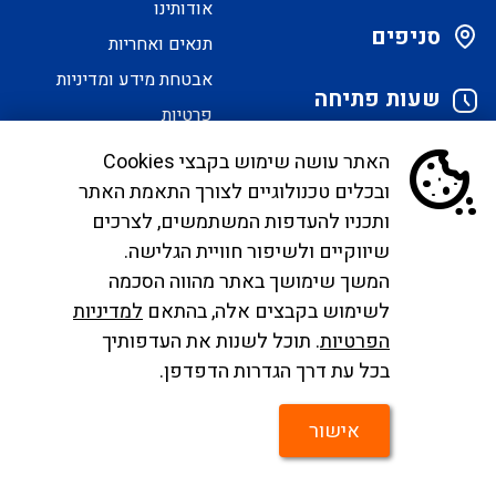
אודותינו
סניפים
תנאים ואחריות
אבטחת מידע ומדיניות
שעות פתיחה
פרטיות
הסדרי נגישות
האתר עושה שימוש בקבצי Cookies
ובכלים טכנולוגיים לצורך התאמת האתר
לקוחות יקרים, בימים אלו אנו נערכים ליישם את
ותכניו להעדפות המשתמשים, לצרכים
הנחיית הממונה בדבר פרסום אישור טיסות שכר ע"י
שיווקיים ולשיפור חוויית הגלישה.
רשות התעופה. עד להטמעה מלאה של היישום ניתן
המשך שימושך באתר מהווה הסכמה
לפנות לבירורים לכתובת המייל
לשימוש בקבצים אלה, בהתאם
למדיניות
infocc@ayalagroup.co.il
. לצפייה בזכויות הנוסע
הפרטיות
. תוכל לשנות את העדפותיך
צרו
לפי חוק שרותי תעופה
לחצו כאן
, למידע לנוסע
לחצו
בכל עת דרך הגדרות הדפדפן.
קשר
כאן
.
אישור