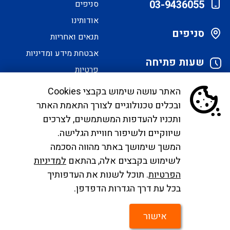
03-9436055
סניפים
אודותינו
סניפים
תנאים ואחריות
אבטחת מידע ומדיניות
שעות פתיחה
פרטיות
הסדרי נגישות
האתר עושה שימוש בקבצי Cookies
ובכלים טכנולוגיים לצורך התאמת האתר
לקוחות יקרים, בימים אלו אנו נערכים ליישם את
ותכניו להעדפות המשתמשים, לצרכים
הנחיית הממונה בדבר פרסום אישור טיסות שכר ע"י
שיווקיים ולשיפור חוויית הגלישה.
רשות התעופה. עד להטמעה מלאה של היישום ניתן
המשך שימושך באתר מהווה הסכמה
לפנות לבירורים לכתובת המייל
לשימוש בקבצים אלה, בהתאם
למדיניות
infocc@ayalagroup.co.il
. לצפייה בזכויות הנוסע
הפרטיות
. תוכל לשנות את העדפותיך
צרו
לפי חוק שרותי תעופה
לחצו כאן
, למידע לנוסע
לחצו
בכל עת דרך הגדרות הדפדפן.
קשר
כאן
.
אישור