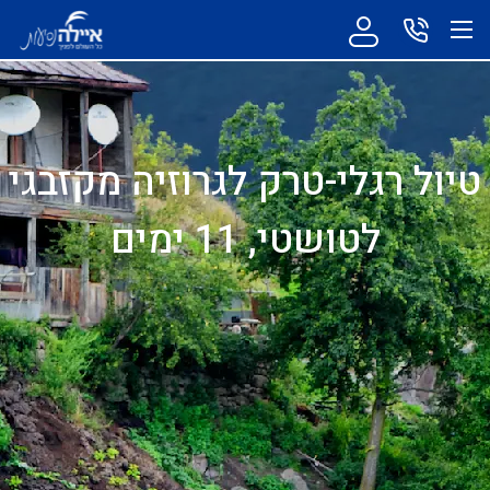
טיול רגלי-טרק לגרוזיה מקזבגי
לטושטי, 11 ימים