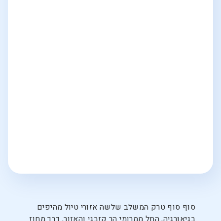
סוף סוף טרק המשלב שלשה אזורי טיול מהיפים
בגיאורגיה, החל ממרומי הר קזבגי והאזור, דרך מחוז