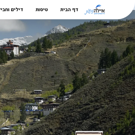
דף הבית
טיסות
דילים וחבי
מדריך היעדים
טיסות לאירופה
חבילות נ
הרשמה למשלחות לפולין
טיסות לקרפטוס
דילים לקר
סניפים
טיסות לבוקרשט
חבילות לל
אודות
טיסות לאתונה
דילים לבו
דרושים
טיסות לבודפשט
דילים לקפר
טיסות ללרנקה
דילים לבא
טיסות לבאטומי
דילים לאתו
טיסות לבאקו
דילים לקפר
טיסות אל על
דילים לבו