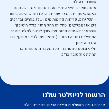
ששרדו בעולם.
עונות תאריכי יציאה:יוני- מעבר טוסור אמור להיפתח
באמצע-סוף יוני. מצד שני יוני הוא החודש היפה ביותר
–הכל ירוק, פריחות וזרימות מים ושלג בהרים ובדרכים.
לכן אנו ממליצים טיול זה החל מיוני, כולל ה"סיכון"
שהמעבר לא יהיה פתוח ויהי צורך לנסות לפלס בעזרת
המטיילים (חוויה כמובן...). תמיד ניתן לבצע מעקף, גם
אם הוא ארוך.
יולי אוגוסט ספטמבר כל המעברים פתוחים עד
תחילת אוקטובר בד"כ
הרשמו לניוזלטר שלנו
חבילות נופש משתלמות ודילים הכי שווים לפני כולם