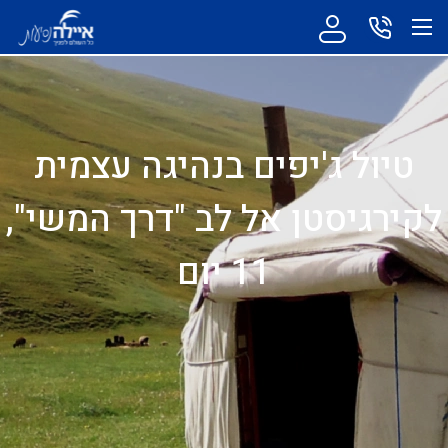
טיול ג'יפים בנהיגה עצמית
לקירגיסטן אל לב "דרך המשי",
11 יום